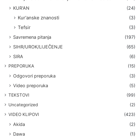
KUR'AN
(24)
Kur'anske znanosti
(3)
Tefsir
(3)
Savremena pitanja
(197)
SIHR/UROK/LIJEČENJE
(65)
SIRA
(6)
PREPORUKA
(15)
Odgovori preporuka
(3)
Video preporuka
(5)
TEKSTOVI
(99)
Uncategorized
(2)
VIDEO KLIPOVI
(423)
Akida
(2)
Dawa
(1)