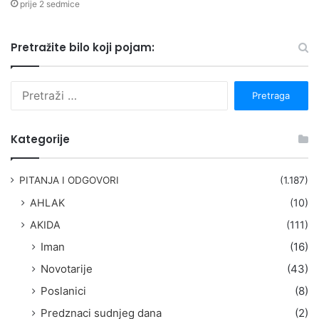
prije 2 sedmice
Pretražite bilo koji pojam:
P
r
e
t
Kategorije
r
a
g
PITANJA I ODGOVORI
(1.187)
a
AHLAK
(10)
:
AKIDA
(111)
Iman
(16)
Novotarije
(43)
Poslanici
(8)
Predznaci sudnjeg dana
(2)