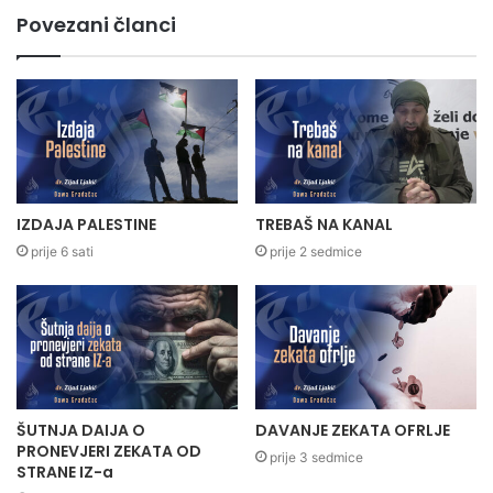
Povezani članci
IZDAJA PALESTINE
TREBAŠ NA KANAL
prije 6 sati
prije 2 sedmice
ŠUTNJA DAIJA O
DAVANJE ZEKATA OFRLJE
PRONEVJERI ZEKATA OD
prije 3 sedmice
STRANE IZ-a