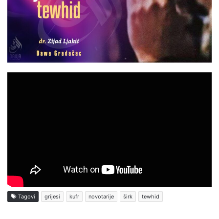
Tagovi
grijesi
kufr
novotarije
širk
tewhid