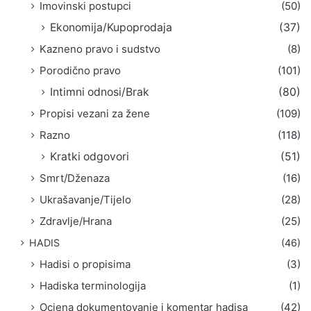
Imovinski postupci
(50)
Ekonomija/Kupoprodaja
(37)
Kazneno pravo i sudstvo
(8)
Porodično pravo
(101)
Intimni odnosi/Brak
(80)
Propisi vezani za žene
(109)
Razno
(118)
Kratki odgovori
(51)
Smrt/Dženaza
(16)
Ukrašavanje/Tijelo
(28)
Zdravlje/Hrana
(25)
HADIS
(46)
Hadisi o propisima
(3)
Hadiska terminologija
(1)
Ocjena dokumentovanje i komentar hadisa
(42)