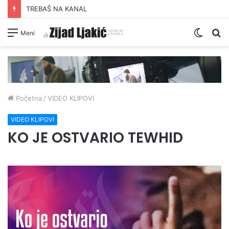
TREBAŠ NA KANAL
Switc
Pr
Meni
skin
Početna
/
VIDEO KLIPOVI
VIDEO KLIPOVI
KO JE OSTVARIO TEWHID