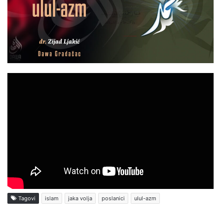
Tagovi
islam
jaka volja
poslanici
ulul-azm