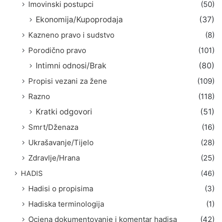
Imovinski postupci
(50)
Ekonomija/Kupoprodaja
(37)
Kazneno pravo i sudstvo
(8)
Porodično pravo
(101)
Intimni odnosi/Brak
(80)
Propisi vezani za žene
(109)
Razno
(118)
Kratki odgovori
(51)
Smrt/Dženaza
(16)
Ukrašavanje/Tijelo
(28)
Zdravlje/Hrana
(25)
HADIS
(46)
Hadisi o propisima
(3)
Hadiska terminologija
(1)
Ocjena dokumentovanje i komentar hadisa
(42)