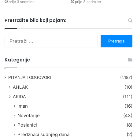
prije 3 sedmice
prije 3 sedmice
Pretražite bilo koji pojam:
P
r
e
t
Kategorije
r
a
g
PITANJA I ODGOVORI
(1.187)
a
AHLAK
(10)
:
AKIDA
(111)
Iman
(16)
Novotarije
(43)
Poslanici
(8)
Predznaci sudnjeg dana
(2)