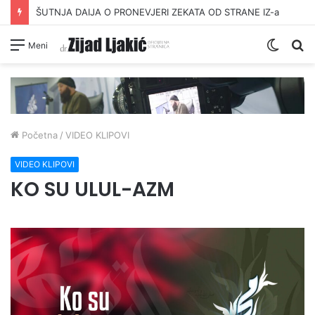
ŠUTNJA DAIJA O PRONEVJERI ZEKATA OD STRANE IZ-a
Switc
Pr
Meni
skin
Početna
/
VIDEO KLIPOVI
VIDEO KLIPOVI
KO SU ULUL-AZM