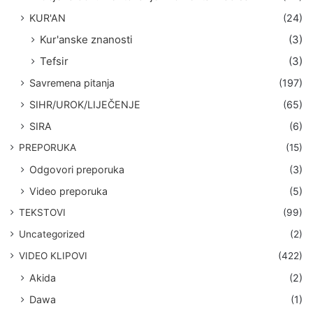
KUR'AN
(24)
Kur'anske znanosti
(3)
Tefsir
(3)
Savremena pitanja
(197)
SIHR/UROK/LIJEČENJE
(65)
SIRA
(6)
PREPORUKA
(15)
Odgovori preporuka
(3)
Video preporuka
(5)
TEKSTOVI
(99)
Uncategorized
(2)
VIDEO KLIPOVI
(422)
Akida
(2)
Dawa
(1)