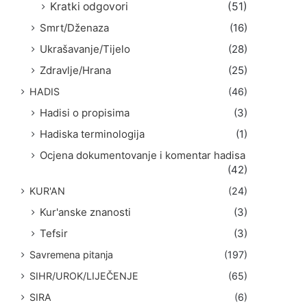
Kratki odgovori
(51)
Smrt/Dženaza
(16)
Ukrašavanje/Tijelo
(28)
Zdravlje/Hrana
(25)
HADIS
(46)
Hadisi o propisima
(3)
Hadiska terminologija
(1)
Ocjena dokumentovanje i komentar hadisa
(42)
KUR'AN
(24)
Kur'anske znanosti
(3)
Tefsir
(3)
Savremena pitanja
(197)
SIHR/UROK/LIJEČENJE
(65)
SIRA
(6)