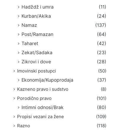
Hadždž i umra
(11)
Kurban/Akika
(24)
Namaz
(137)
Post/Ramazan
(64)
Taharet
(42)
Zekat/Sadaka
(23)
Zikrovi i dove
(28)
Imovinski postupci
(50)
Ekonomija/Kupoprodaja
(37)
Kazneno pravo i sudstvo
(8)
Porodično pravo
(101)
Intimni odnosi/Brak
(80)
Propisi vezani za žene
(109)
Razno
(118)