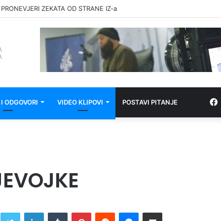
 PRONEVJERI ZEKATA OD STRANE IZ-a
 I ODGOVORI
VIDEO KLIPOVI
POSTAVI PITANJE
JEVOJKE
Twitter
LinkedIn
Tumblr
Pinterest
Reddit
Messenger
Share via Email