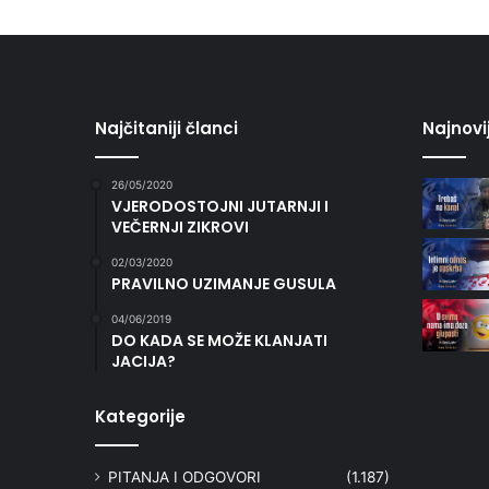
Najčitaniji članci
Najnovi
26/05/2020
VJERODOSTOJNI JUTARNJI I
VEČERNJI ZIKROVI
02/03/2020
PRAVILNO UZIMANJE GUSULA
04/06/2019
DO KADA SE MOŽE KLANJATI
JACIJA?
Kategorije
PITANJA I ODGOVORI
(1.187)