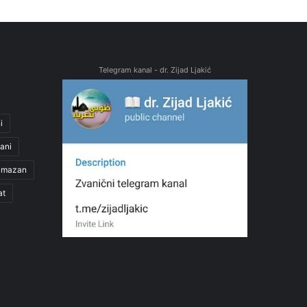
Telegram kanal - dr. Zijad Ljakić
i
ani
amazan
at