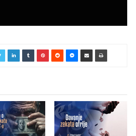
Twitter
LinkedIn
Tumblr
Pinterest
Reddit
Messenger
Share via Email
Print