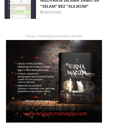
NAZIVANJE SELAMA SAMO SA
“SELAM” BEZ “ALEJKUM”
26/12/2020
Knjiga Crna Magija pod lupom šerijata