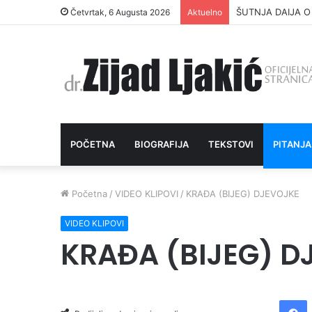
ŠUTNJA DAIJA O
Četvrtak, 6 Augusta 2026
Aktuelno
POČETNA
BIOGRAFIJA
TEKSTOVI
PITANJA
Početna
/
VIDEO KLIPOVI
/
KRAĐA (BIJEG) DJEVOJKE
VIDEO KLIPOVI
KRAĐA (BIJEG) D
Facebook