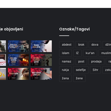
je objavljeni
Oznake/Tagovi
abdest
brak
dova
džin
islam
IZ
kur'an
muslim
namaz
post
prodaja
r
rukja
selefije
Sihr
zek
žena
žene