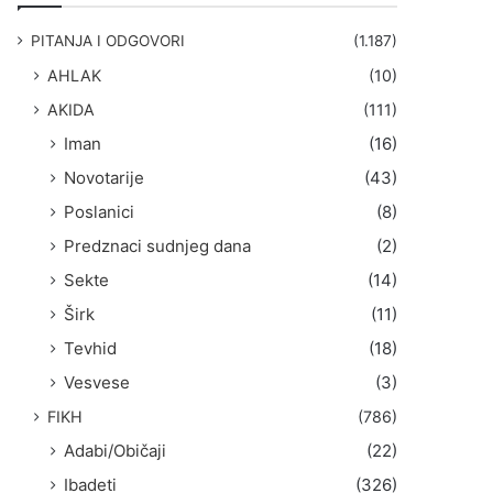
g
a
PITANJA I ODGOVORI
(1.187)
:
AHLAK
(10)
AKIDA
(111)
Iman
(16)
Novotarije
(43)
Poslanici
(8)
Predznaci sudnjeg dana
(2)
Sekte
(14)
Širk
(11)
Tevhid
(18)
Vesvese
(3)
FIKH
(786)
Adabi/Običaji
(22)
Ibadeti
(326)