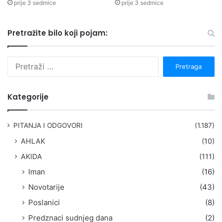
prije 3 sedmice
prije 3 sedmice
Pretražite bilo koji pojam:
P
r
e
t
Kategorije
r
a
g
PITANJA I ODGOVORI
(1.187)
a
AHLAK
(10)
:
AKIDA
(111)
Iman
(16)
Novotarije
(43)
Poslanici
(8)
Predznaci sudnjeg dana
(2)