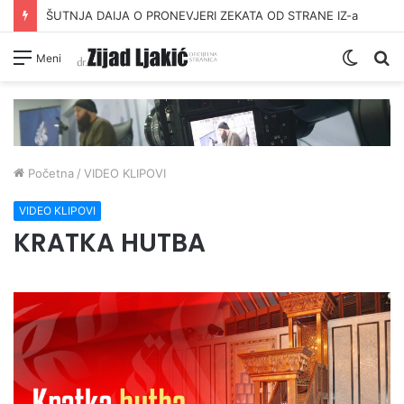
ŠUTNJA DAIJA O PRONEVJERI ZEKATA OD STRANE IZ-a
Switc
Pr
Meni
skin
Početna
/
VIDEO KLIPOVI
VIDEO KLIPOVI
KRATKA HUTBA