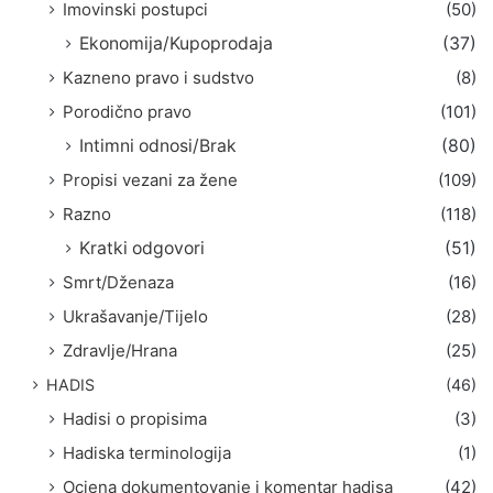
Imovinski postupci
(50)
Ekonomija/Kupoprodaja
(37)
Kazneno pravo i sudstvo
(8)
Porodično pravo
(101)
Intimni odnosi/Brak
(80)
Propisi vezani za žene
(109)
Razno
(118)
Kratki odgovori
(51)
Smrt/Dženaza
(16)
Ukrašavanje/Tijelo
(28)
Zdravlje/Hrana
(25)
HADIS
(46)
Hadisi o propisima
(3)
Hadiska terminologija
(1)
Ocjena dokumentovanje i komentar hadisa
(42)