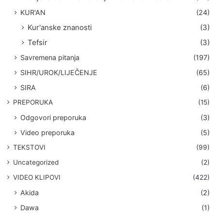
KUR'AN
(24)
Kur'anske znanosti
(3)
Tefsir
(3)
Savremena pitanja
(197)
SIHR/UROK/LIJEČENJE
(65)
SIRA
(6)
PREPORUKA
(15)
Odgovori preporuka
(3)
Video preporuka
(5)
TEKSTOVI
(99)
Uncategorized
(2)
VIDEO KLIPOVI
(422)
Akida
(2)
Dawa
(1)