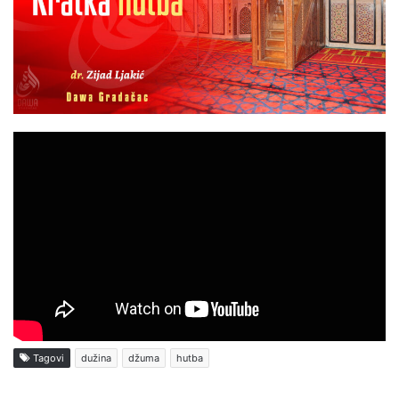
Tagovi
dužina
džuma
hutba