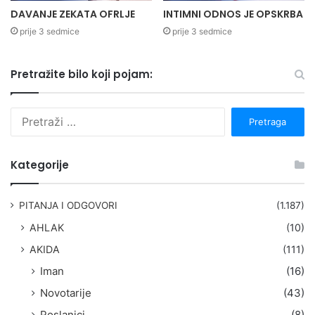
DAVANJE ZEKATA OFRLJE
INTIMNI ODNOS JE OPSKRBA
prije 3 sedmice
prije 3 sedmice
Pretražite bilo koji pojam:
P
r
e
t
Kategorije
r
a
g
PITANJA I ODGOVORI
(1.187)
a
AHLAK
(10)
:
AKIDA
(111)
Iman
(16)
Novotarije
(43)
Poslanici
(8)