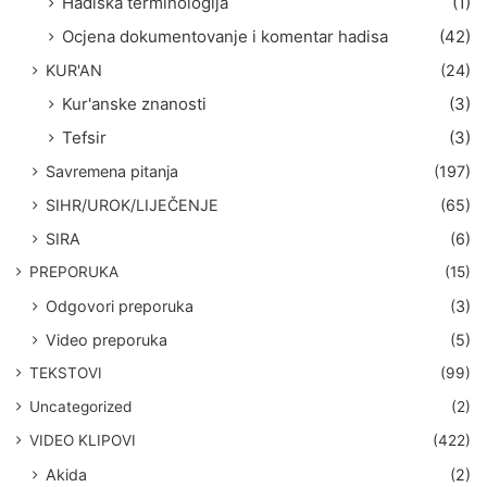
Hadiska terminologija
(1)
Ocjena dokumentovanje i komentar hadisa
(42)
KUR'AN
(24)
Kur'anske znanosti
(3)
Tefsir
(3)
Savremena pitanja
(197)
SIHR/UROK/LIJEČENJE
(65)
SIRA
(6)
PREPORUKA
(15)
Odgovori preporuka
(3)
Video preporuka
(5)
TEKSTOVI
(99)
Uncategorized
(2)
VIDEO KLIPOVI
(422)
Akida
(2)