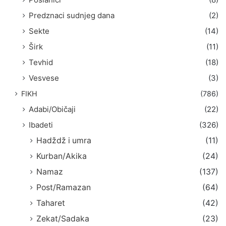
Predznaci sudnjeg dana
(2)
Sekte
(14)
Širk
(11)
Tevhid
(18)
Vesvese
(3)
FIKH
(786)
Adabi/Običaji
(22)
Ibadeti
(326)
Hadždž i umra
(11)
Kurban/Akika
(24)
Namaz
(137)
Post/Ramazan
(64)
Taharet
(42)
Zekat/Sadaka
(23)