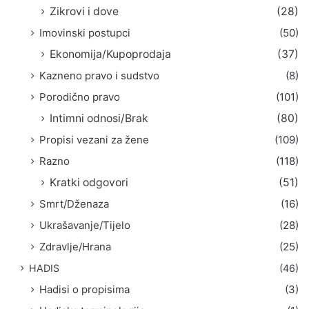
Zikrovi i dove
(28)
Imovinski postupci
(50)
Ekonomija/Kupoprodaja
(37)
Kazneno pravo i sudstvo
(8)
Porodično pravo
(101)
Intimni odnosi/Brak
(80)
Propisi vezani za žene
(109)
Razno
(118)
Kratki odgovori
(51)
Smrt/Dženaza
(16)
Ukrašavanje/Tijelo
(28)
Zdravlje/Hrana
(25)
HADIS
(46)
Hadisi o propisima
(3)