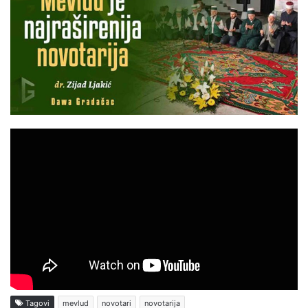
Tagovi
mevlud
novotari
novotarija