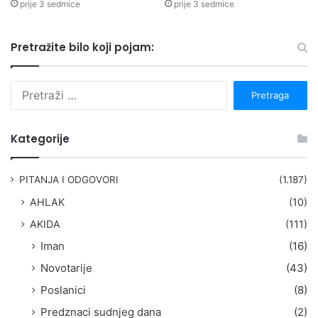
prije 3 sedmice
prije 3 sedmice
Pretražite bilo koji pojam:
P
r
e
t
Kategorije
r
a
g
PITANJA I ODGOVORI
(1.187)
a
AHLAK
(10)
:
AKIDA
(111)
Iman
(16)
Novotarije
(43)
Poslanici
(8)
Predznaci sudnjeg dana
(2)