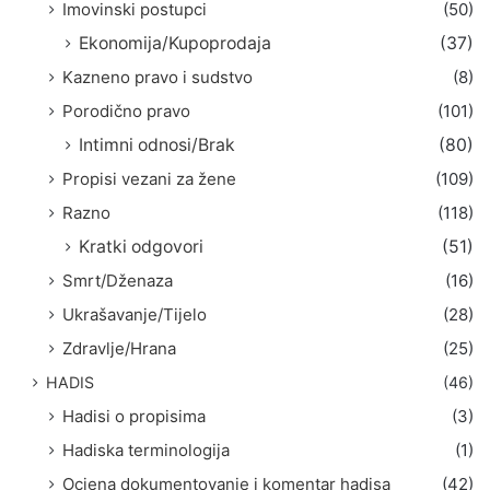
Imovinski postupci
(50)
Ekonomija/Kupoprodaja
(37)
Kazneno pravo i sudstvo
(8)
Porodično pravo
(101)
Intimni odnosi/Brak
(80)
Propisi vezani za žene
(109)
Razno
(118)
Kratki odgovori
(51)
Smrt/Dženaza
(16)
Ukrašavanje/Tijelo
(28)
Zdravlje/Hrana
(25)
HADIS
(46)
Hadisi o propisima
(3)
Hadiska terminologija
(1)
Ocjena dokumentovanje i komentar hadisa
(42)