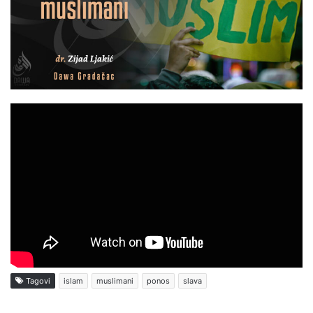
Tagovi
islam
muslimani
ponos
slava