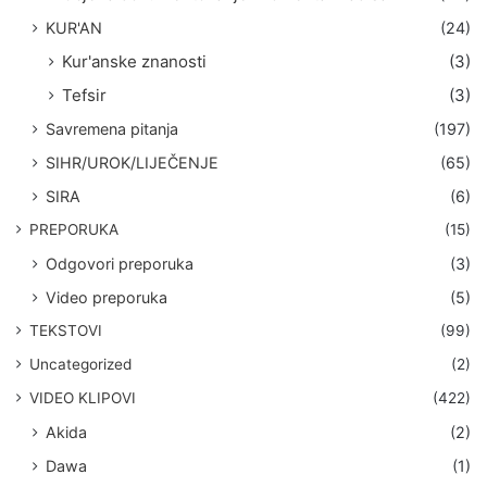
KUR'AN
(24)
Kur'anske znanosti
(3)
Tefsir
(3)
Savremena pitanja
(197)
SIHR/UROK/LIJEČENJE
(65)
SIRA
(6)
PREPORUKA
(15)
Odgovori preporuka
(3)
Video preporuka
(5)
TEKSTOVI
(99)
Uncategorized
(2)
VIDEO KLIPOVI
(422)
Akida
(2)
Dawa
(1)