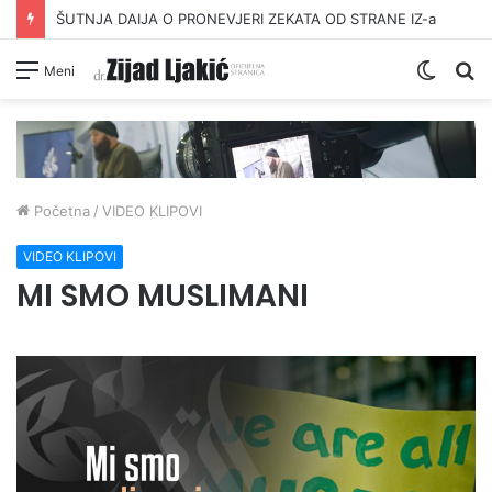
ŠUTNJA DAIJA O PRONEVJERI ZEKATA OD STRANE IZ-a
Switc
Pr
Meni
skin
Početna
/
VIDEO KLIPOVI
VIDEO KLIPOVI
MI SMO MUSLIMANI