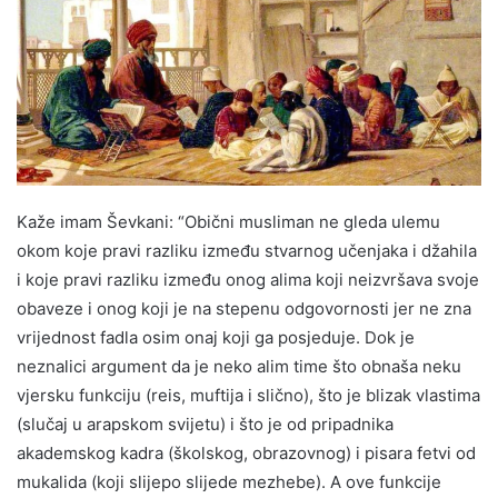
Kaže imam Ševkani: “Obični musliman ne gleda ulemu
okom koje pravi razliku između stvarnog učenjaka i džahila
i koje pravi razliku između onog alima koji neizvršava svoje
obaveze i onog koji je na stepenu odgovornosti jer ne zna
vrijednost fadla osim onaj koji ga posjeduje. Dok je
neznalici argument da je neko alim time što obnaša neku
vjersku funkciju (reis, muftija i slično), što je blizak vlastima
(slučaj u arapskom svijetu) i što je od pripadnika
akademskog kadra (školskog, obrazovnog) i pisara fetvi od
mukalida (koji slijepo slijede mezhebe). A ove funkcije