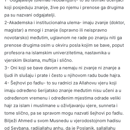
koji posjeduju znanje, žive po njemu i prenose ga drugima
pa su nazvani odgajatelji.
2-Akademska i institucionalna ulema- imaju zvanje (doktor,
magistar) a mnogi i znanje (ispravno ili neispravno
novotarsko) međutim, uglavnom ne rade po znanju niti ga
prenose drugima osim u okviru posla kojim se bave, poput
profesora na islamskim univerzitetima, nastavnika u
vjerskim školama, muftija i slično.
3- Oni koji se bave davom a nemaju ni zvanje ni znanje a
ljudi ih slušaju i prate i često u njihovom radu bude hajra.
4- Šejhovi po fadlu- to su radnici za Allahovu vjeru koji
imaju određeno šerijatsko znanje međutim nisu učeni a u
određenom vremenu i određenim mjestima odrade veliki
hajr za islam i muslimane u oživljavanju vjere, sunneta i
tome slično, pa se spravom mogu nazvati šejhovi po fadlu.
Bilježi Ahmed u svom Musnedu u vjerodostojnom hadisu
od Sevbana, radijallahu anhu, da je Poslanik, sallallahu