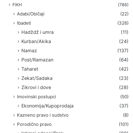
FIKH
(786)
Adabi/Običaji
(22)
Ibadeti
(326)
Hadždž i umra
(11)
Kurban/Akika
(24)
Namaz
(137)
Post/Ramazan
(64)
Taharet
(42)
Zekat/Sadaka
(23)
Zikrovi i dove
(28)
Imovinski postupci
(50)
Ekonomija/Kupoprodaja
(37)
Kazneno pravo i sudstvo
(8)
Porodično pravo
(101)