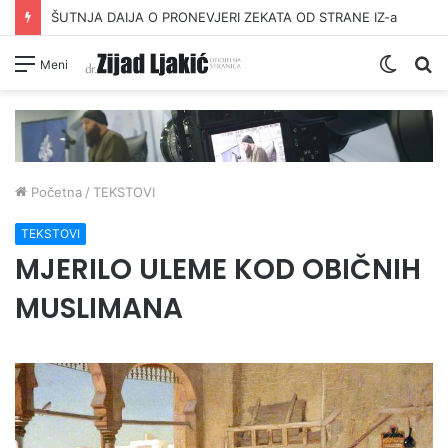
ŠUTNJA DAIJA O PRONEVJERI ZEKATA OD STRANE IZ-a
Switc
Pr
Meni
skin
Početna
/
TEKSTOVI
TEKSTOVI
MJERILO ULEME KOD OBIČNIH
MUSLIMANA