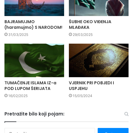
BAJRAMUJMO
ŠUBHE OKO VIĐENJA
(haramujmo) S NARODOM!
MLAĐAKA
31/03/2025
29/03/2025
TUMAČENJE ISLAMA IZ-a
VJERNIK PRI POBJEDI I
POD LUPOM ŠERIJATA
USPJEHU
16/02/2025
15/05/2024
Pretražite bilo koji pojam:
P