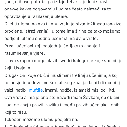
ljudi, njihove potrebe pa izdaje fetve slijedeći strasti
onakve kakve odgovaraju ljudima često nalazeći za to
opravdanje u razilaženju uleme.
Dijeliti ulemu na ovu ili onu vrstu je stvar idžtihada (analize,
procjene, istraživanja) i u tome ima širine pa tako možemo
podjeliti ulemu shodno učenosti na dvije vrste:
Prva- učenjaci koji posjeduju šerijatsko znanje i
razumijevanje vjere.
U ovu skupinu mogu ulaziti sve tri kategorije koje spominje
šejh Usejmin.
Druga- Oni koje obični muslimani tretiraju učenima, a koji
ne posjeduju dovoljno šerijatskog znanja da bi bili učeni tj.
vaizi, hatibi,
muftije
, imami, hodže, islamski mislioci, itd.
Ova vrsta alima je ono što navodi imam Ševkani, da obični
ljudi ne znaju praviti razliku između pravih učenjaka i onih
koji to nisu.
Također, možemo ulemu podjeliti na:
1- Odgajatelje (ulemau rebbanijjun)- to su istinski učenjaci