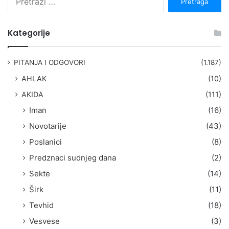
r
e
t
Kategorije
r
a
g
PITANJA I ODGOVORI
(1.187)
a
AHLAK
(10)
:
AKIDA
(111)
Iman
(16)
Novotarije
(43)
Poslanici
(8)
Predznaci sudnjeg dana
(2)
Sekte
(14)
Širk
(11)
Tevhid
(18)
Vesvese
(3)