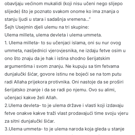
obavljaju većinom mukalidi (koji nisu učeni nego slijepo
slijede) što je poznato svakom onome ko ima znanja o
stanju ljudi u stara i sadašnja vremena…”
Šejh Usejmin djeli ulemu na tri skupine:
Ulema milleta, ulema devleta i ulema ummeta.
1. Ulema milleta- to su učenjaci islama, oni su nur ovog
ummeta, nasljednici vjerovjesnika, ne izdaju fetve osim u
ono što znaju da je hak i istina shodno šerijatskim
argumentima i svom znanju. Ne kupuju sa tim fetvama
dunjalučki šićar, govore istinu ne bojeći se na tom putu
radi Allaha prijekora protivnika. Oni nastoje da se proširi
šerijatsko znanje i da se radi po njemu. Ovo su alimi,
učenjaci kakve želi Allah.
2.Ulema devleta- to je ulema države i vlasti koji izdavaju
fetve onakve kakve traži vlast prodavajući time svoju vjeru
za sitni dunjalučki šićar.
3.Ulema ummeta- to je ulema naroda koja gleda u stanje