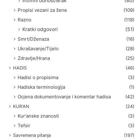
Intimni odnosi/Brak
(80)
Propisi vezani za žene
(109)
Razno
(118)
Kratki odgovori
(51)
Smrt/Dženaza
(16)
Ukrašavanje/Tijelo
(28)
Zdravlje/Hrana
(25)
HADIS
(46)
Hadisi o propisima
(3)
Hadiska terminologija
(1)
Ocjena dokumentovanje i komentar hadisa
(42)
KUR'AN
(24)
Kur'anske znanosti
(3)
Tefsir
(3)
Savremena pitanja
(197)