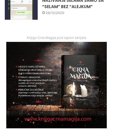
NAZIVANJE SELAMA SAMO SA
“SELAM” BEZ “ALEJKUM”
26/12/2020
Knjiga Crna Magija pod lupom šerijata