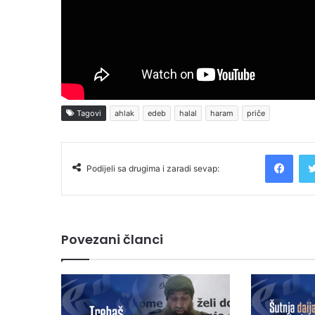
Tagovi
ahlak
edeb
halal
haram
priče
Facebook
Podijeli sa drugima i zaradi sevap:
Povezani članci