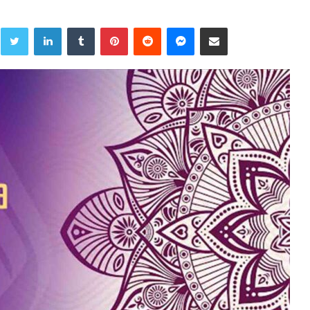
Twitter
LinkedIn
Tumblr
Pinterest
Reddit
Messenger
Share via Email