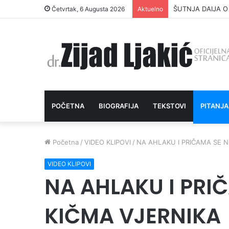
ŠUTNJA DAIJA O
Četvrtak, 6 Augusta 2026
Aktuelno
POČETNA
BIOGRAFIJA
TEKSTOVI
PITANJA
Početna
/
VIDEO KLIPOVI
/
NA AHLAKU I PRIČAMA SE N
VIDEO KLIPOVI
NA AHLAKU I PRI
KIČMA VJERNIKA