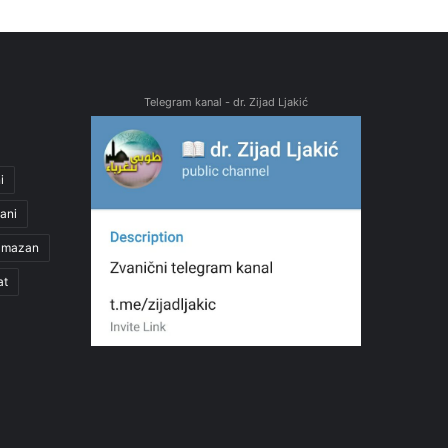
Telegram kanal - dr. Zijad Ljakić
i
ani
amazan
at