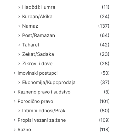
Hadždž i umra
(11)
Kurban/Akika
(24)
Namaz
(137)
Post/Ramazan
(64)
Taharet
(42)
Zekat/Sadaka
(23)
Zikrovi i dove
(28)
Imovinski postupci
(50)
Ekonomija/Kupoprodaja
(37)
Kazneno pravo i sudstvo
(8)
Porodično pravo
(101)
Intimni odnosi/Brak
(80)
Propisi vezani za žene
(109)
Razno
(118)