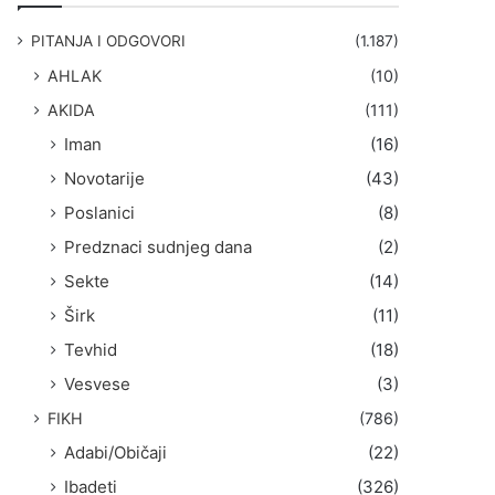
g
a
PITANJA I ODGOVORI
(1.187)
:
AHLAK
(10)
AKIDA
(111)
Iman
(16)
Novotarije
(43)
Poslanici
(8)
Predznaci sudnjeg dana
(2)
Sekte
(14)
Širk
(11)
Tevhid
(18)
Vesvese
(3)
FIKH
(786)
Adabi/Običaji
(22)
Ibadeti
(326)