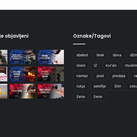
je objavljeni
Oznake/Tagovi
abdest
brak
dova
džin
islam
IZ
kur'an
muslim
namaz
post
prodaja
r
rukja
selefije
Sihr
zek
žena
žene