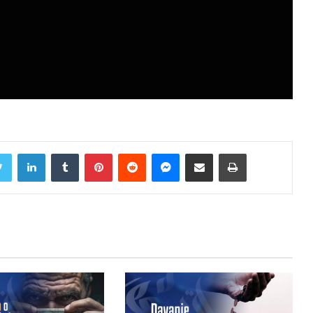
Twitter
LinkedIn
Tumblr
Pinterest
Reddit
Messenger
Share via Email
Print