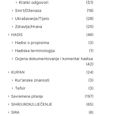
Kratki odgovori
(51)
Smrt/Dženaza
(16)
Ukrašavanje/Tijelo
(28)
Zdravlje/Hrana
(25)
HADIS
(46)
Hadisi o propisima
(3)
Hadiska terminologija
(1)
Ocjena dokumentovanje i komentar hadisa
(42)
KUR'AN
(24)
Kur'anske znanosti
(3)
Tefsir
(3)
Savremena pitanja
(197)
SIHR/UROK/LIJEČENJE
(65)
SIRA
(6)