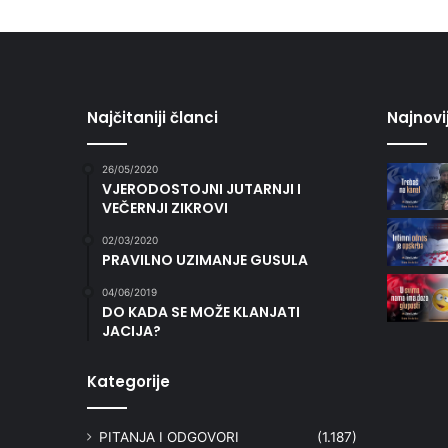
Najčitaniji članci
Najnovi
26/05/2020
VJERODOSTOJNI JUTARNJI I
VEČERNJI ZIKROVI
02/03/2020
PRAVILNO UZIMANJE GUSULA
04/06/2019
DO KADA SE MOŽE KLANJATI
JACIJA?
Kategorije
PITANJA I ODGOVORI
(1.187)