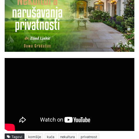
Tagovi
komšije
kuća
nekultura
privatnost