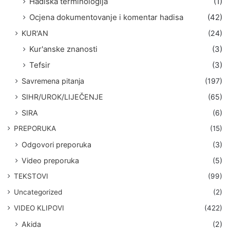
Hadiska terminologija
(1)
Ocjena dokumentovanje i komentar hadisa
(42)
KUR'AN
(24)
Kur'anske znanosti
(3)
Tefsir
(3)
Savremena pitanja
(197)
SIHR/UROK/LIJEČENJE
(65)
SIRA
(6)
PREPORUKA
(15)
Odgovori preporuka
(3)
Video preporuka
(5)
TEKSTOVI
(99)
Uncategorized
(2)
VIDEO KLIPOVI
(422)
Akida
(2)