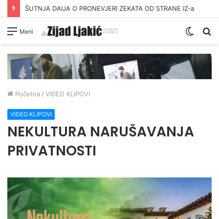
ŠUTNJA DAIJA O PRONEVJERI ZEKATA OD STRANE IZ-a
Switc
Pr
Meni
skin
Početna
/
VIDEO KLIPOVI
VIDEO KLIPOVI
NEKULTURA NARUŠAVANJA
PRIVATNOSTI