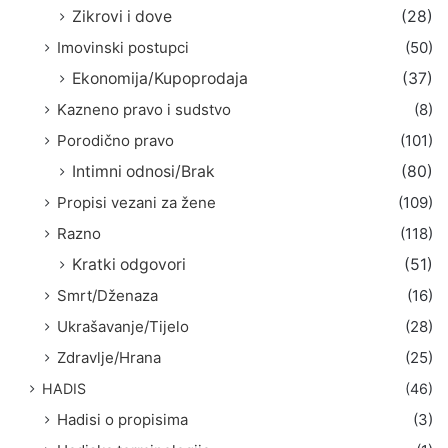
Zikrovi i dove
(28)
Imovinski postupci
(50)
Ekonomija/Kupoprodaja
(37)
Kazneno pravo i sudstvo
(8)
Porodično pravo
(101)
Intimni odnosi/Brak
(80)
Propisi vezani za žene
(109)
Razno
(118)
Kratki odgovori
(51)
Smrt/Dženaza
(16)
Ukrašavanje/Tijelo
(28)
Zdravlje/Hrana
(25)
HADIS
(46)
Hadisi o propisima
(3)