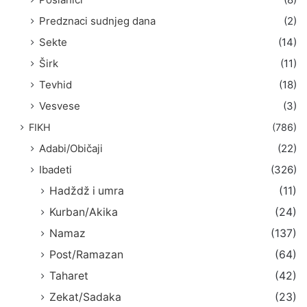
Predznaci sudnjeg dana
(2)
Sekte
(14)
Širk
(11)
Tevhid
(18)
Vesvese
(3)
FIKH
(786)
Adabi/Običaji
(22)
Ibadeti
(326)
Hadždž i umra
(11)
Kurban/Akika
(24)
Namaz
(137)
Post/Ramazan
(64)
Taharet
(42)
Zekat/Sadaka
(23)