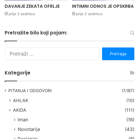
DAVANJE ZEKATA OFRLJE
INTIMNI ODNOS JE OPSKRBA
prije 3 sedmice
prije 3 sedmice
Pretražite bilo koji pojam:
P
r
e
t
Kategorije
r
a
g
PITANJA I ODGOVORI
(1.187)
a
AHLAK
(10)
:
AKIDA
(111)
Iman
(16)
Novotarije
(43)
Poslanici
(8)