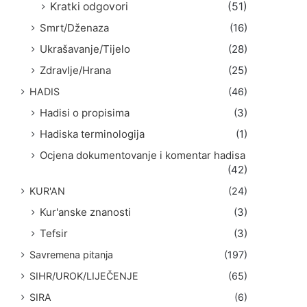
Kratki odgovori
(51)
Smrt/Dženaza
(16)
Ukrašavanje/Tijelo
(28)
Zdravlje/Hrana
(25)
HADIS
(46)
Hadisi o propisima
(3)
Hadiska terminologija
(1)
Ocjena dokumentovanje i komentar hadisa
(42)
KUR'AN
(24)
Kur'anske znanosti
(3)
Tefsir
(3)
Savremena pitanja
(197)
SIHR/UROK/LIJEČENJE
(65)
SIRA
(6)