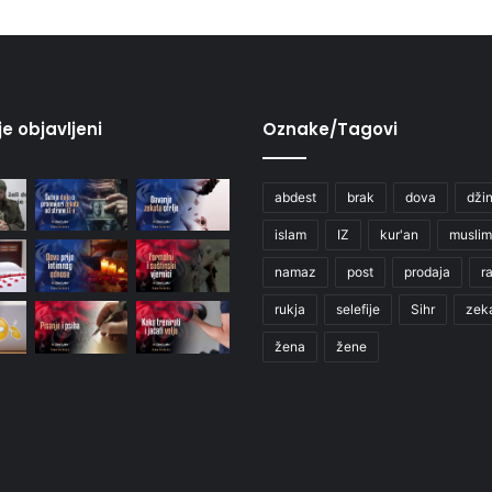
je objavljeni
Oznake/Tagovi
abdest
brak
dova
džin
islam
IZ
kur'an
muslim
namaz
post
prodaja
r
rukja
selefije
Sihr
zek
žena
žene