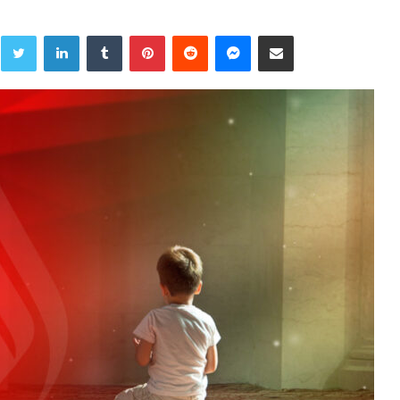
Twitter
LinkedIn
Tumblr
Pinterest
Reddit
Messenger
Share via Email