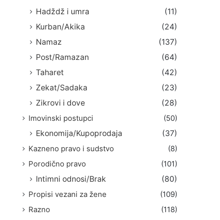
Hadždž i umra
(11)
Kurban/Akika
(24)
Namaz
(137)
Post/Ramazan
(64)
Taharet
(42)
Zekat/Sadaka
(23)
Zikrovi i dove
(28)
Imovinski postupci
(50)
Ekonomija/Kupoprodaja
(37)
Kazneno pravo i sudstvo
(8)
Porodično pravo
(101)
Intimni odnosi/Brak
(80)
Propisi vezani za žene
(109)
Razno
(118)