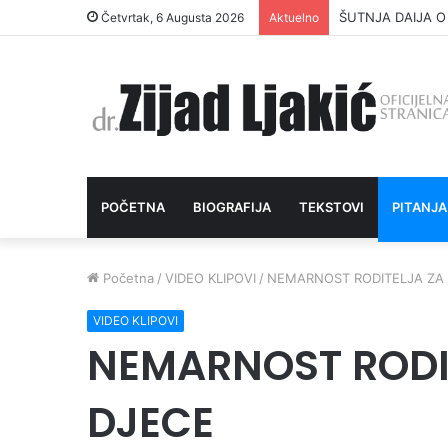
ŠUTNJA DAIJA O
Četvrtak, 6 Augusta 2026
Aktuelno
POČETNA
BIOGRAFIJA
TEKSTOVI
PITANJA
Početna
/
VIDEO KLIPOVI
/
NEMARNOST RODITELJA ZA
VIDEO KLIPOVI
NEMARNOST RODI
DJECE