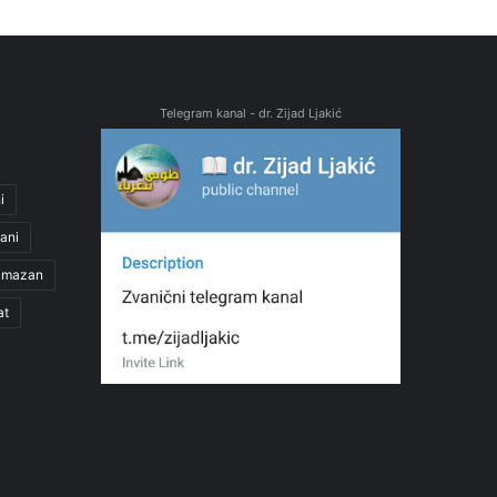
Telegram kanal - dr. Zijad Ljakić
i
ani
amazan
at