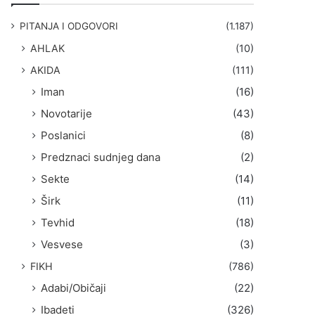
g
a
PITANJA I ODGOVORI
(1.187)
:
AHLAK
(10)
AKIDA
(111)
Iman
(16)
Novotarije
(43)
Poslanici
(8)
Predznaci sudnjeg dana
(2)
Sekte
(14)
Širk
(11)
Tevhid
(18)
Vesvese
(3)
FIKH
(786)
Adabi/Običaji
(22)
Ibadeti
(326)