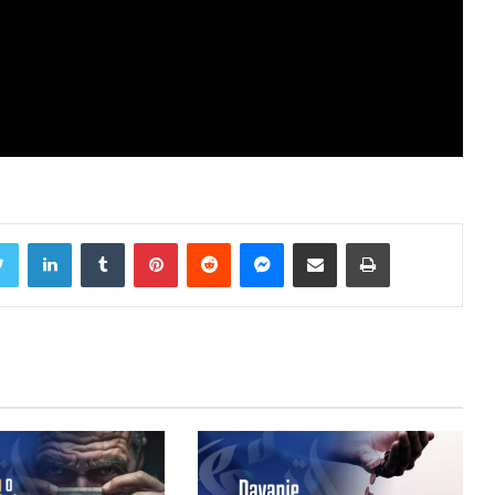
Twitter
LinkedIn
Tumblr
Pinterest
Reddit
Messenger
Share via Email
Print