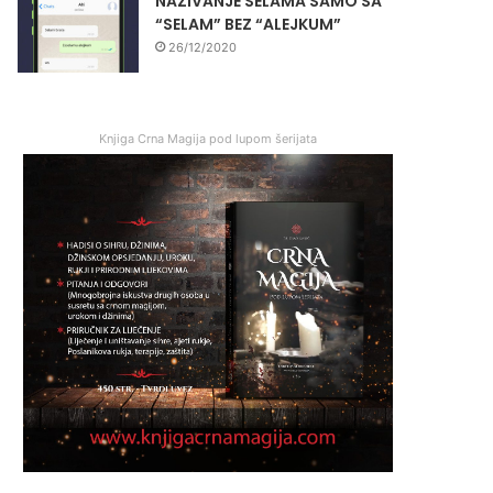
NAZIVANJE SELAMA SAMO SA
“SELAM” BEZ “ALEJKUM”
26/12/2020
Knjiga Crna Magija pod lupom šerijata