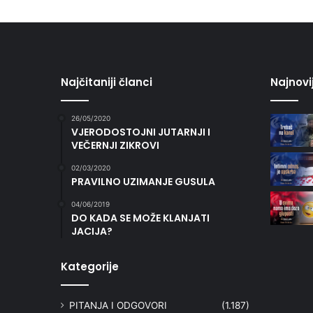
Najčitaniji članci
Najnovi
26/05/2020
VJERODOSTOJNI JUTARNJI I
VEČERNJI ZIKROVI
02/03/2020
PRAVILNO UZIMANJE GUSULA
04/06/2019
DO KADA SE MOŽE KLANJATI
JACIJA?
Kategorije
PITANJA I ODGOVORI
(1.187)