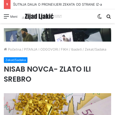
ŠUTNJA DAIJA O PRONEVJERI ZEKATA OD STRANE IZ-a
Switc
Pr
Meni
skin
Početna
/
PITANJA I ODGOVORI
/
FIKH
/
Ibadeti
/
Zekat/Sadaka
Zekat/Sadaka
NISAB NOVCA- ZLATO ILI
SREBRO