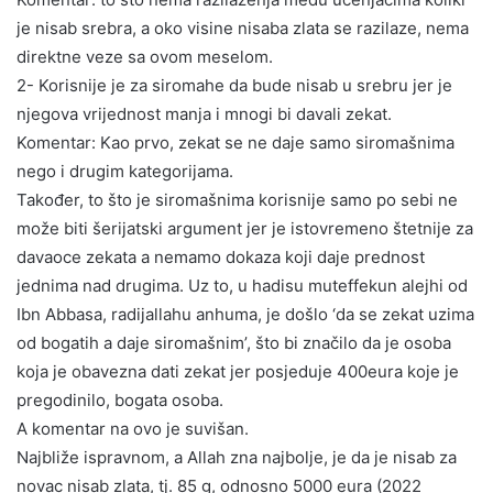
je nisab srebra, a oko visine nisaba zlata se razilaze, nema
direktne veze sa ovom meselom.
2- Korisnije je za siromahe da bude nisab u srebru jer je
njegova vrijednost manja i mnogi bi davali zekat.
Komentar: Kao prvo, zekat se ne daje samo siromašnima
nego i drugim kategorijama.
Također, to što je siromašnima korisnije samo po sebi ne
može biti šerijatski argument jer je istovremeno štetnije za
davaoce zekata a nemamo dokaza koji daje prednost
jednima nad drugima. Uz to, u hadisu muteffekun alejhi od
Ibn Abbasa, radijallahu anhuma, je došlo ‘da se zekat uzima
od bogatih a daje siromašnim’, što bi značilo da je osoba
koja je obavezna dati zekat jer posjeduje 400eura koje je
pregodinilo, bogata osoba.
A komentar na ovo je suvišan.
Najbliže ispravnom, a Allah zna najbolje, je da je nisab za
novac nisab zlata, tj. 85 g, odnosno 5000 eura (2022