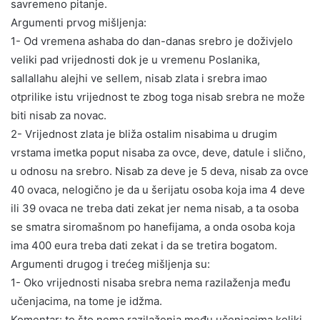
savremeno pitanje.
Argumenti prvog mišljenja:
1- Od vremena ashaba do dan-danas srebro je doživjelo
veliki pad vrijednosti dok je u vremenu Poslanika,
sallallahu alejhi ve sellem, nisab zlata i srebra imao
otprilike istu vrijednost te zbog toga nisab srebra ne može
biti nisab za novac.
2- Vrijednost zlata je bliža ostalim nisabima u drugim
vrstama imetka poput nisaba za ovce, deve, datule i slično,
u odnosu na srebro. Nisab za deve je 5 deva, nisab za ovce
40 ovaca, nelogično je da u šerijatu osoba koja ima 4 deve
ili 39 ovaca ne treba dati zekat jer nema nisab, a ta osoba
se smatra siromašnom po hanefijama, a onda osoba koja
ima 400 eura treba dati zekat i da se tretira bogatom.
Argumenti drugog i trećeg mišljenja su:
1- Oko vrijednosti nisaba srebra nema razilaženja među
učenjacima, na tome je idžma.
Komentar: to što nema razilaženja među učenjacima koliki