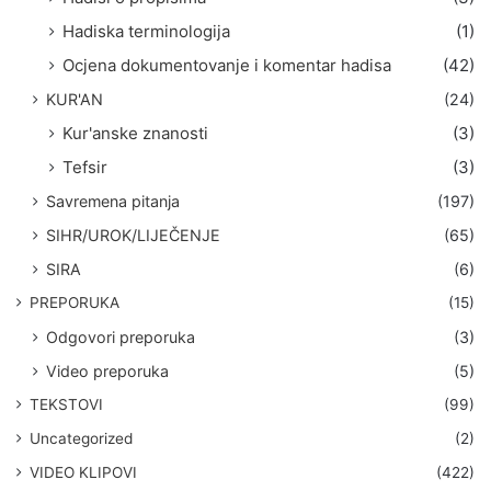
Hadiska terminologija
(1)
Ocjena dokumentovanje i komentar hadisa
(42)
KUR'AN
(24)
Kur'anske znanosti
(3)
Tefsir
(3)
Savremena pitanja
(197)
SIHR/UROK/LIJEČENJE
(65)
SIRA
(6)
PREPORUKA
(15)
Odgovori preporuka
(3)
Video preporuka
(5)
TEKSTOVI
(99)
Uncategorized
(2)
VIDEO KLIPOVI
(422)