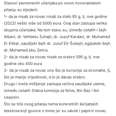
Stavovi savremenih učenjaka po ovom novonastalom
pitanju su sljedeći:
1- da je nisab za novac nisab za zlato 85 g, tj. ove godine
(2022) nešto više od 5000 eura. Ovaj stav zastupa velika
skupina učenjaka. Na tom stavu su, između ostalih i šejh
Albani, dr. Vehbetu Zuhajli, dr. Jusuf Kardavi, dr. Muhamed
El-Eškar, saudijski šejh dr. Jusuf Eš-Šubejli, egipatski šejh,
dr. Muhamed ebu Zehra.
2- da je nisab za novac nisab za srebro 595 g, tj. ove
godine oko 400 eura
3- da je nisab za novac ono što je korisnije za siromahe, tj.
što je manje vrijednosti, a to je danas srebro.
Drugo i treće mišljenje zastupa većina saudijske uleme,
između ostalih Stalna komisija za fetve, Bin Baz i Ibn
Usejmin.
Što se tiče ovog pitanja nema konkretnih šerijatskih
tekstova koji govore o tome jer su valute i papirni novac