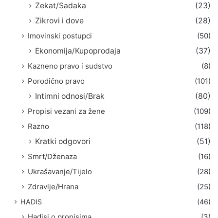
Zekat/Sadaka
(23)
Zikrovi i dove
(28)
Imovinski postupci
(50)
Ekonomija/Kupoprodaja
(37)
Kazneno pravo i sudstvo
(8)
Porodično pravo
(101)
Intimni odnosi/Brak
(80)
Propisi vezani za žene
(109)
Razno
(118)
Kratki odgovori
(51)
Smrt/Dženaza
(16)
Ukrašavanje/Tijelo
(28)
Zdravlje/Hrana
(25)
HADIS
(46)
Hadisi o propisima
(3)