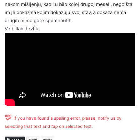
nekom mišljenju, kao i u bilo kojoj drugoj meseli, nego šta
im je dokaz sa kojim dokazuju svoj stav, a dokaza nema
drugih mimo gore spomenutih.
Ve billahi tevfik.
If you have found a spelling error, please, notify us by
selecting that text and
tap
on selected text.
Tagovi
nisab
zekat