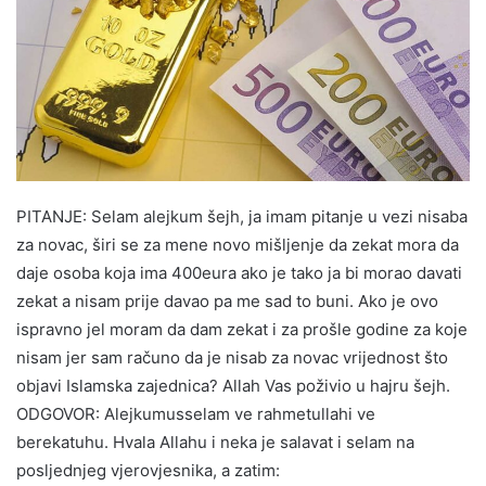
PITANJE: Selam alejkum šejh, ja imam pitanje u vezi nisaba
za novac, širi se za mene novo mišljenje da zekat mora da
daje osoba koja ima 400eura ako je tako ja bi morao davati
zekat a nisam prije davao pa me sad to buni. Ako je ovo
ispravno jel moram da dam zekat i za prošle godine za koje
nisam jer sam računo da je nisab za novac vrijednost što
objavi Islamska zajednica? Allah Vas poživio u hajru šejh.
ODGOVOR: Alejkumusselam ve rahmetullahi ve
berekatuhu. Hvala Allahu i neka je salavat i selam na
posljednjeg vjerovjesnika, a zatim: