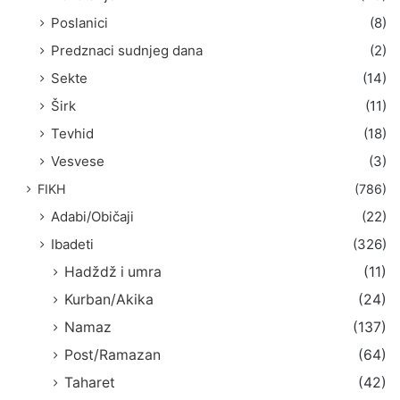
Poslanici
(8)
Predznaci sudnjeg dana
(2)
Sekte
(14)
Širk
(11)
Tevhid
(18)
Vesvese
(3)
FIKH
(786)
Adabi/Običaji
(22)
Ibadeti
(326)
Hadždž i umra
(11)
Kurban/Akika
(24)
Namaz
(137)
Post/Ramazan
(64)
Taharet
(42)