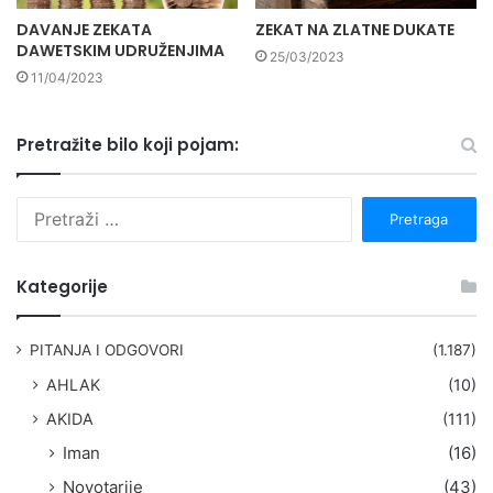
DAVANJE ZEKATA
ZEKAT NA ZLATNE DUKATE
DAWETSKIM UDRUŽENJIMA
25/03/2023
11/04/2023
Pretražite bilo koji pojam:
P
r
e
t
Kategorije
r
a
g
PITANJA I ODGOVORI
(1.187)
a
AHLAK
(10)
:
AKIDA
(111)
Iman
(16)
Novotarije
(43)