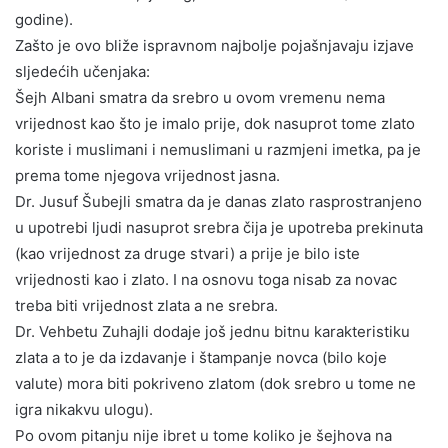
godine).
Zašto je ovo bliže ispravnom najbolje pojašnjavaju izjave
sljedećih učenjaka:
Šejh Albani smatra da srebro u ovom vremenu nema
vrijednost kao što je imalo prije, dok nasuprot tome zlato
koriste i muslimani i nemuslimani u razmjeni imetka, pa je
prema tome njegova vrijednost jasna.
Dr. Jusuf Šubejli smatra da je danas zlato rasprostranjeno
u upotrebi ljudi nasuprot srebra čija je upotreba prekinuta
(kao vrijednost za druge stvari) a prije je bilo iste
vrijednosti kao i zlato. I na osnovu toga nisab za novac
treba biti vrijednost zlata a ne srebra.
Dr. Vehbetu Zuhajli dodaje još jednu bitnu karakteristiku
zlata a to je da izdavanje i štampanje novca (bilo koje
valute) mora biti pokriveno zlatom (dok srebro u tome ne
igra nikakvu ulogu).
Po ovom pitanju nije ibret u tome koliko je šejhova na