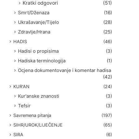
Kratki odgovori
(51)
Smrt/Dženaza
(16)
Ukrašavanje/Tijelo
(28)
Zdravlje/Hrana
(25)
HADIS
(46)
Hadisi o propisima
(3)
Hadiska terminologija
(1)
Ocjena dokumentovanje i komentar hadisa
(42)
KUR'AN
(24)
Kur'anske znanosti
(3)
Tefsir
(3)
Savremena pitanja
(197)
SIHR/UROK/LIJEČENJE
(65)
SIRA
(6)