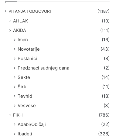
g
a
PITANJA I ODGOVORI
(1.187)
:
AHLAK
(10)
AKIDA
(111)
Iman
(16)
Novotarije
(43)
Poslanici
(8)
Predznaci sudnjeg dana
(2)
Sekte
(14)
Širk
(11)
Tevhid
(18)
Vesvese
(3)
FIKH
(786)
Adabi/Običaji
(22)
Ibadeti
(326)