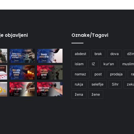
je objavljeni
Oznake/Tagovi
abdest
brak
dova
džin
islam
IZ
kur'an
muslim
namaz
post
prodaja
r
rukja
selefije
Sihr
zek
žena
žene