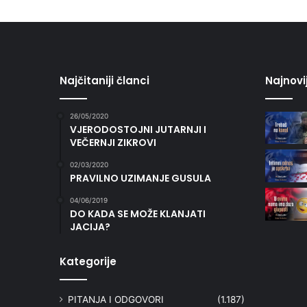
Najčitaniji članci
Najnovi
26/05/2020
VJERODOSTOJNI JUTARNJI I
VEČERNJI ZIKROVI
02/03/2020
PRAVILNO UZIMANJE GUSULA
04/06/2019
DO KADA SE MOŽE KLANJATI
JACIJA?
Kategorije
PITANJA I ODGOVORI
(1.187)