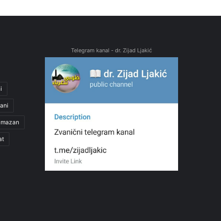
Telegram kanal - dr. Zijad Ljakić
i
ani
amazan
at