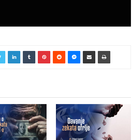
Twitter
LinkedIn
Tumblr
Pinterest
Reddit
Messenger
Share via Email
Print