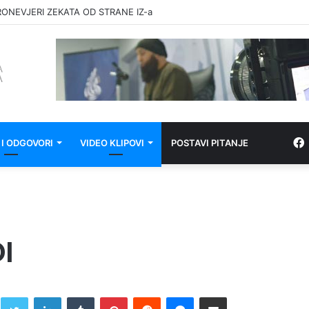
RONEVJERI ZEKATA OD STRANE IZ-a
 I ODGOVORI
VIDEO KLIPOVI
POSTAVI PITANJE
I
Twitter
LinkedIn
Tumblr
Pinterest
Reddit
Messenger
Share via Email