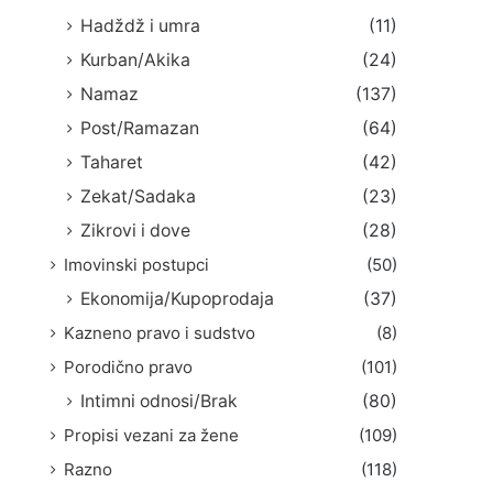
Hadždž i umra
(11)
Kurban/Akika
(24)
Namaz
(137)
Post/Ramazan
(64)
Taharet
(42)
Zekat/Sadaka
(23)
Zikrovi i dove
(28)
Imovinski postupci
(50)
Ekonomija/Kupoprodaja
(37)
Kazneno pravo i sudstvo
(8)
Porodično pravo
(101)
Intimni odnosi/Brak
(80)
Propisi vezani za žene
(109)
Razno
(118)