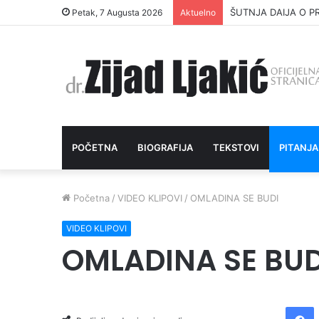
ŠUTNJA DAIJA O P
Petak, 7 Augusta 2026
Aktuelno
POČETNA
BIOGRAFIJA
TEKSTOVI
PITANJA
Početna
/
VIDEO KLIPOVI
/
OMLADINA SE BUDI
VIDEO KLIPOVI
OMLADINA SE BUD
Facebook