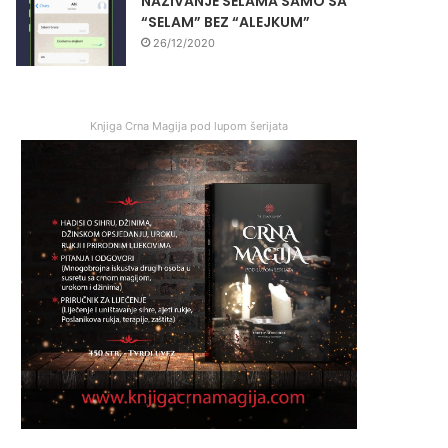
NAZIVANJE SELAMA SAMO SA
“SELAM” BEZ “ALEJKUM”
26/12/2020
Knjiga Crna Magija pod lupom šerijata