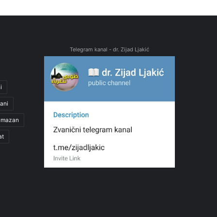
Telegram kanal - dr. Zijad Ljakić
i
ani
amazan
at