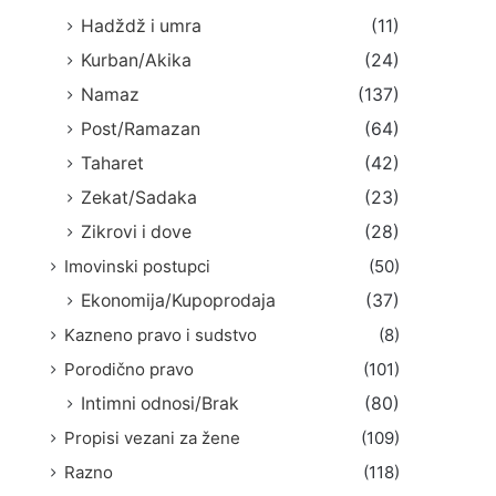
Hadždž i umra
(11)
Kurban/Akika
(24)
Namaz
(137)
Post/Ramazan
(64)
Taharet
(42)
Zekat/Sadaka
(23)
Zikrovi i dove
(28)
Imovinski postupci
(50)
Ekonomija/Kupoprodaja
(37)
Kazneno pravo i sudstvo
(8)
Porodično pravo
(101)
Intimni odnosi/Brak
(80)
Propisi vezani za žene
(109)
Razno
(118)