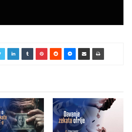
Twitter
LinkedIn
Tumblr
Pinterest
Reddit
Messenger
Share via Email
Print