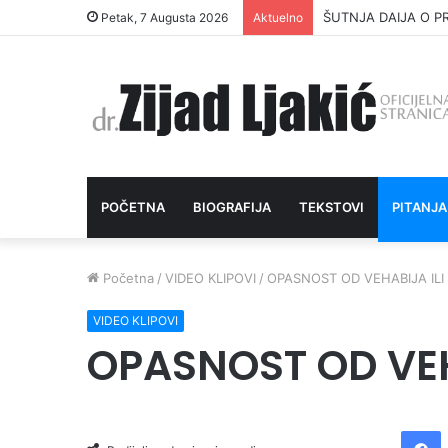
ŠUTNJA DAIJA O P
Petak, 7 Augusta 2026
Aktuelno
POČETNA
BIOGRAFIJA
TEKSTOVI
PITANJA
Početna
/
VIDEO KLIPOVI
/
OPASNOST OD VEHABIJA ILI 
VIDEO KLIPOVI
OPASNOST OD VEHA
Facebook