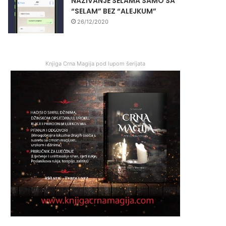
NAZIVANJE SELAMA SAMO SA
“SELAM” BEZ “ALEJKUM”
26/12/2020
Knjiga Crna Magija pod lupom šerijata