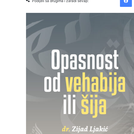
Podijeli sa drugima i zaradi sevap: