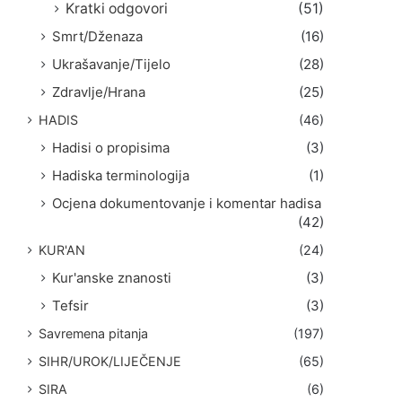
Kratki odgovori
(51)
Smrt/Dženaza
(16)
Ukrašavanje/Tijelo
(28)
Zdravlje/Hrana
(25)
HADIS
(46)
Hadisi o propisima
(3)
Hadiska terminologija
(1)
Ocjena dokumentovanje i komentar hadisa
(42)
KUR'AN
(24)
Kur'anske znanosti
(3)
Tefsir
(3)
Savremena pitanja
(197)
SIHR/UROK/LIJEČENJE
(65)
SIRA
(6)