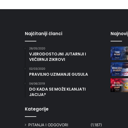
Najčitaniji članci
Najnovi
26/05/2020
VJERODOSTOJNI JUTARNJI I
VEČERNJI ZIKROVI
02/03/2020
PRAVILNO UZIMANJE GUSULA
04/06/2019
DO KADA SE MOŽE KLANJATI
JACIJA?
Kategorije
PITANJA I ODGOVORI
(1.187)