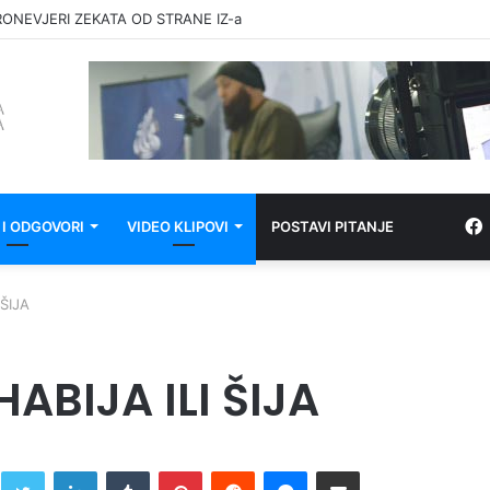
RONEVJERI ZEKATA OD STRANE IZ-a
 I ODGOVORI
VIDEO KLIPOVI
POSTAVI PITANJE
ŠIJA
BIJA ILI ŠIJA
Twitter
LinkedIn
Tumblr
Pinterest
Reddit
Messenger
Share via Email