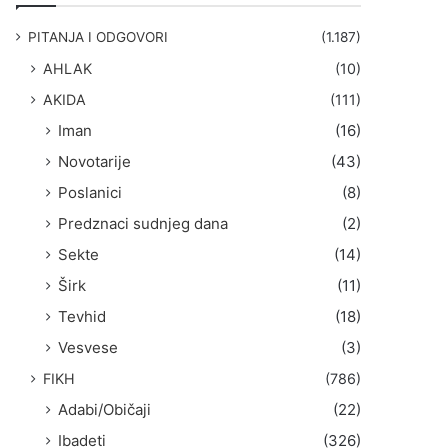
g
a
PITANJA I ODGOVORI
(1.187)
:
AHLAK
(10)
AKIDA
(111)
Iman
(16)
Novotarije
(43)
Poslanici
(8)
Predznaci sudnjeg dana
(2)
Sekte
(14)
Širk
(11)
Tevhid
(18)
Vesvese
(3)
FIKH
(786)
Adabi/Običaji
(22)
Ibadeti
(326)