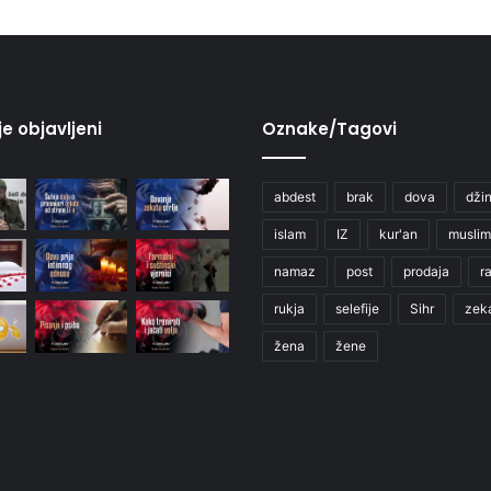
je objavljeni
Oznake/Tagovi
abdest
brak
dova
džin
islam
IZ
kur'an
muslim
namaz
post
prodaja
r
rukja
selefije
Sihr
zek
žena
žene