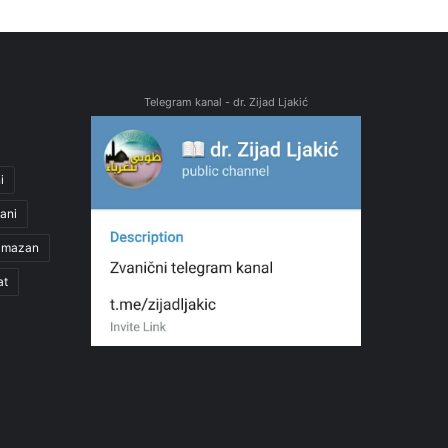
Telegram kanal - dr. Zijad Ljakić
i
ani
amazan
at