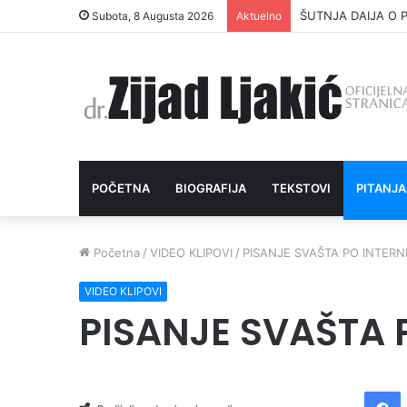
ŠUTNJA DAIJA O P
Subota, 8 Augusta 2026
Aktuelno
POČETNA
BIOGRAFIJA
TEKSTOVI
PITANJA
Početna
/
VIDEO KLIPOVI
/
PISANJE SVAŠTA PO INTER
VIDEO KLIPOVI
PISANJE SVAŠTA 
Facebook