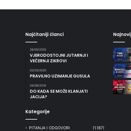
Najčitaniji članci
Najnovi
26/05/2020
VJERODOSTOJNI JUTARNJI I
VEČERNJI ZIKROVI
02/03/2020
PRAVILNO UZIMANJE GUSULA
04/06/2019
DO KADA SE MOŽE KLANJATI
JACIJA?
Kategorije
PITANJA I ODGOVORI
(1.187)