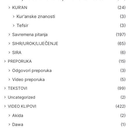
KUR'AN
(24)
Kur'anske znanosti
(3)
Tefsir
(3)
Savremena pitanja
(197)
SIHR/UROK/LIJEČENJE
(65)
SIRA
(6)
PREPORUKA
(15)
Odgovori preporuka
(3)
Video preporuka
(5)
TEKSTOVI
(99)
Uncategorized
(2)
VIDEO KLIPOVI
(422)
Akida
(2)
Dawa
(1)