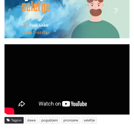
Tagovi
dawa
pogubljeni
promjene
selefije