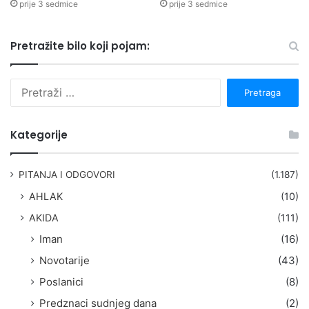
prije 3 sedmice
prije 3 sedmice
Pretražite bilo koji pojam:
P
r
e
t
Kategorije
r
a
g
PITANJA I ODGOVORI
(1.187)
a
AHLAK
(10)
:
AKIDA
(111)
Iman
(16)
Novotarije
(43)
Poslanici
(8)
Predznaci sudnjeg dana
(2)