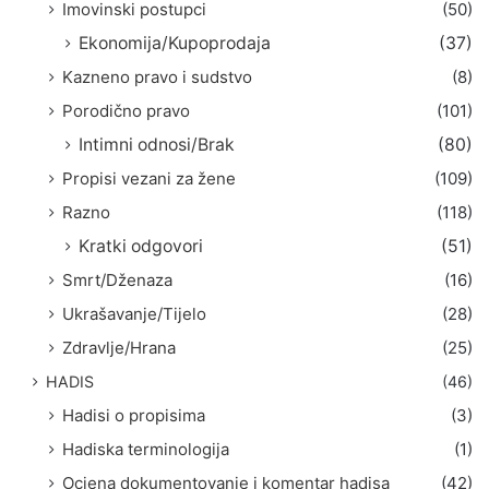
Imovinski postupci
(50)
Ekonomija/Kupoprodaja
(37)
Kazneno pravo i sudstvo
(8)
Porodično pravo
(101)
Intimni odnosi/Brak
(80)
Propisi vezani za žene
(109)
Razno
(118)
Kratki odgovori
(51)
Smrt/Dženaza
(16)
Ukrašavanje/Tijelo
(28)
Zdravlje/Hrana
(25)
HADIS
(46)
Hadisi o propisima
(3)
Hadiska terminologija
(1)
Ocjena dokumentovanje i komentar hadisa
(42)