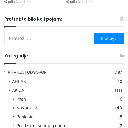
prije 3 sedmice
prije 3 sedmice
Pretražite bilo koji pojam:
P
r
e
t
Kategorije
r
a
g
PITANJA I ODGOVORI
(1.187)
a
AHLAK
(10)
:
AKIDA
(111)
Iman
(16)
Novotarije
(43)
Poslanici
(8)
Predznaci sudnjeg dana
(2)