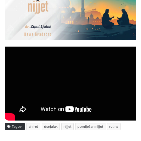
Tagovi
ahiret
dunjaluk
nijjet
pomiješan nijjet
rutina