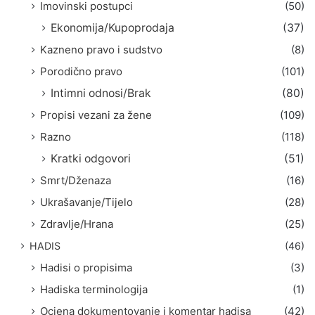
Imovinski postupci
(50)
Ekonomija/Kupoprodaja
(37)
Kazneno pravo i sudstvo
(8)
Porodično pravo
(101)
Intimni odnosi/Brak
(80)
Propisi vezani za žene
(109)
Razno
(118)
Kratki odgovori
(51)
Smrt/Dženaza
(16)
Ukrašavanje/Tijelo
(28)
Zdravlje/Hrana
(25)
HADIS
(46)
Hadisi o propisima
(3)
Hadiska terminologija
(1)
Ocjena dokumentovanje i komentar hadisa
(42)