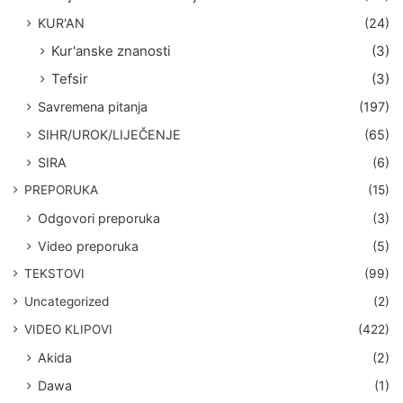
KUR'AN
(24)
Kur'anske znanosti
(3)
Tefsir
(3)
Savremena pitanja
(197)
SIHR/UROK/LIJEČENJE
(65)
SIRA
(6)
PREPORUKA
(15)
Odgovori preporuka
(3)
Video preporuka
(5)
TEKSTOVI
(99)
Uncategorized
(2)
VIDEO KLIPOVI
(422)
Akida
(2)
Dawa
(1)