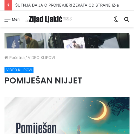
ŠUTNJA DAIJA O PRONEVJERI ZEKATA OD STRANE IZ-a
Switc
Pr
Meni
skin
Početna
/
VIDEO KLIPOVI
VIDEO KLIPOVI
POMIJEŠAN NIJJET