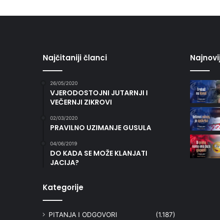
Najčitaniji članci
Najnovi
26/05/2020
VJERODOSTOJNI JUTARNJI I
VEČERNJI ZIKROVI
02/03/2020
PRAVILNO UZIMANJE GUSULA
04/06/2019
DO KADA SE MOŽE KLANJATI
JACIJA?
Kategorije
PITANJA I ODGOVORI
(1.187)