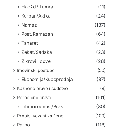
Hadždž i umra
(11)
Kurban/Akika
(24)
Namaz
(137)
Post/Ramazan
(64)
Taharet
(42)
Zekat/Sadaka
(23)
Zikrovi i dove
(28)
Imovinski postupci
(50)
Ekonomija/Kupoprodaja
(37)
Kazneno pravo i sudstvo
(8)
Porodično pravo
(101)
Intimni odnosi/Brak
(80)
Propisi vezani za žene
(109)
Razno
(118)