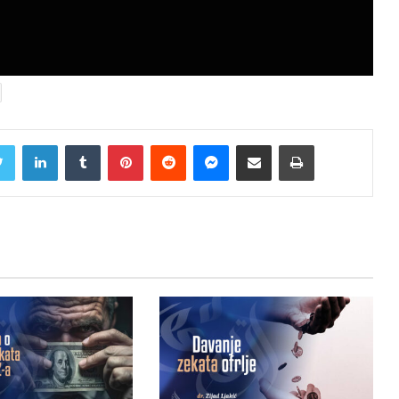
Twitter
LinkedIn
Tumblr
Pinterest
Reddit
Messenger
Share via Email
Print