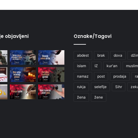
je objavljeni
Oznake/Tagovi
abdest
brak
dova
džin
islam
IZ
kur'an
muslim
namaz
post
prodaja
r
rukja
selefije
Sihr
zek
žena
žene