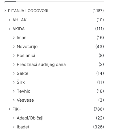
g
a
PITANJA I ODGOVORI
(1.187)
:
AHLAK
(10)
AKIDA
(111)
Iman
(16)
Novotarije
(43)
Poslanici
(8)
Predznaci sudnjeg dana
(2)
Sekte
(14)
Širk
(11)
Tevhid
(18)
Vesvese
(3)
FIKH
(786)
Adabi/Običaji
(22)
Ibadeti
(326)