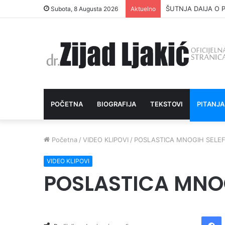
ŠUTNJA DAIJA O P
Subota, 8 Augusta 2026
Aktuelno
POČETNA
BIOGRAFIJA
TEKSTOVI
PITANJA
Početna
/
VIDEO KLIPOVI
/
POSLASTICA MNOGIH SELEF
VIDEO KLIPOVI
POSLASTICA MNOG
Facebook