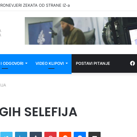
RONEVJERI ZEKATA OD STRANE IZ-a
 I ODGOVORI
VIDEO KLIPOVI
POSTAVI PITANJE
IJA
IH SELEFIJA
Twitter
LinkedIn
Tumblr
Pinterest
Reddit
Messenger
Share via Email