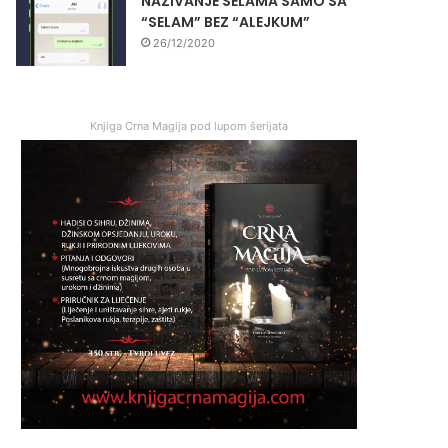
NAZIVANJE SELAMA SAMO SA
“SELAM” BEZ “ALEJKUM”
26/12/2020
Knjiga Crna Magija pod lupom šerijata