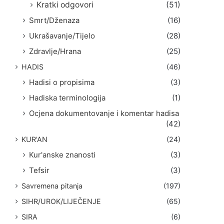
Kratki odgovori
(51)
Smrt/Dženaza
(16)
Ukrašavanje/Tijelo
(28)
Zdravlje/Hrana
(25)
HADIS
(46)
Hadisi o propisima
(3)
Hadiska terminologija
(1)
Ocjena dokumentovanje i komentar hadisa
(42)
KUR'AN
(24)
Kur'anske znanosti
(3)
Tefsir
(3)
Savremena pitanja
(197)
SIHR/UROK/LIJEČENJE
(65)
SIRA
(6)