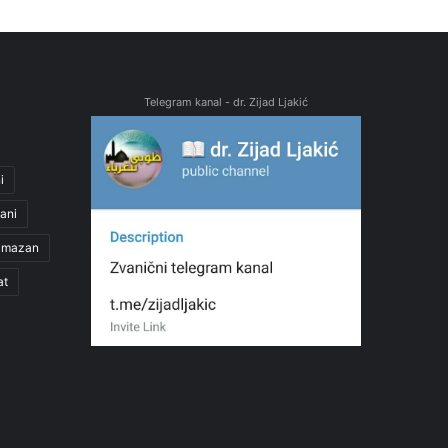
Telegram kanal - dr. Zijad Ljakić
i
ani
amazan
at