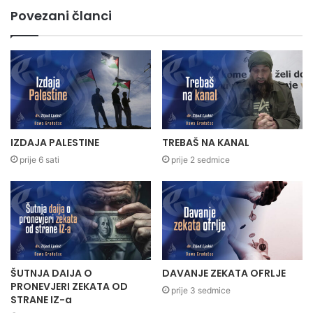
Povezani članci
IZDAJA PALESTINE
TREBAŠ NA KANAL
prije 6 sati
prije 2 sedmice
ŠUTNJA DAIJA O
DAVANJE ZEKATA OFRLJE
PRONEVJERI ZEKATA OD
prije 3 sedmice
STRANE IZ-a