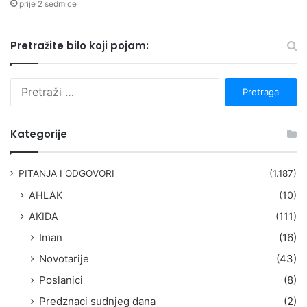
prije 2 sedmice
Pretražite bilo koji pojam:
P
r
e
t
Kategorije
r
a
g
PITANJA I ODGOVORI
(1.187)
a
AHLAK
(10)
:
AKIDA
(111)
Iman
(16)
Novotarije
(43)
Poslanici
(8)
Predznaci sudnjeg dana
(2)