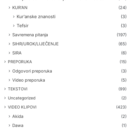
KUR'AN
(24)
Kur'anske znanosti
(3)
Tefsir
(3)
Savremena pitanja
(197)
SIHR/UROK/LIJEČENJE
(65)
SIRA
(6)
PREPORUKA
(15)
Odgovori preporuka
(3)
Video preporuka
(5)
TEKSTOVI
(99)
Uncategorized
(2)
VIDEO KLIPOVI
(423)
Akida
(2)
Dawa
(1)