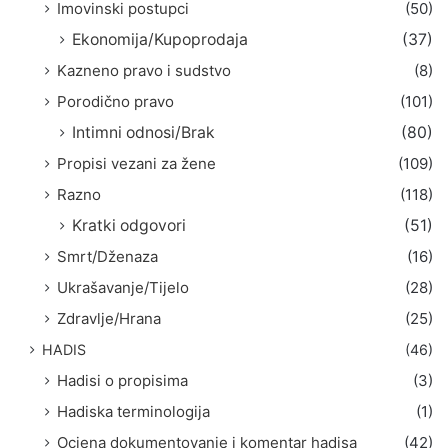
Imovinski postupci
(50)
Ekonomija/Kupoprodaja
(37)
Kazneno pravo i sudstvo
(8)
Porodično pravo
(101)
Intimni odnosi/Brak
(80)
Propisi vezani za žene
(109)
Razno
(118)
Kratki odgovori
(51)
Smrt/Dženaza
(16)
Ukrašavanje/Tijelo
(28)
Zdravlje/Hrana
(25)
HADIS
(46)
Hadisi o propisima
(3)
Hadiska terminologija
(1)
Ocjena dokumentovanje i komentar hadisa
(42)