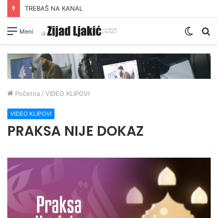
TREBAŠ NA KANAL
Switc
Pr
Meni
skin
Početna
/
VIDEO KLIPOVI
VIDEO KLIPOVI
PRAKSA NIJE DOKAZ