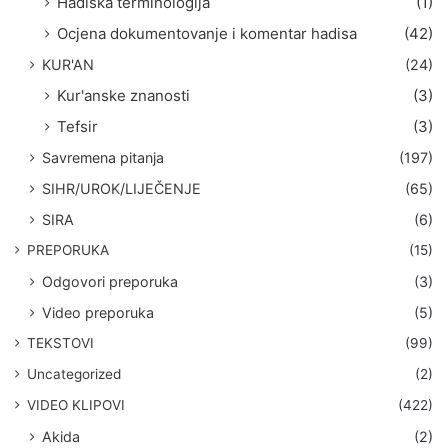
Hadiska terminologija
(1)
Ocjena dokumentovanje i komentar hadisa
(42)
KUR'AN
(24)
Kur'anske znanosti
(3)
Tefsir
(3)
Savremena pitanja
(197)
SIHR/UROK/LIJEČENJE
(65)
SIRA
(6)
PREPORUKA
(15)
Odgovori preporuka
(3)
Video preporuka
(5)
TEKSTOVI
(99)
Uncategorized
(2)
VIDEO KLIPOVI
(422)
Akida
(2)