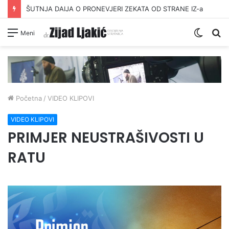
ŠUTNJA DAIJA O PRONEVJERI ZEKATA OD STRANE IZ-a
Switc
Pr
Meni
skin
Početna
/
VIDEO KLIPOVI
VIDEO KLIPOVI
PRIMJER NEUSTRAŠIVOSTI U
RATU