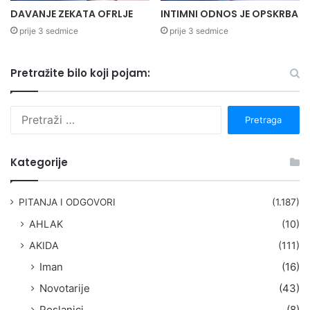
DAVANJE ZEKATA OFRLJE
INTIMNI ODNOS JE OPSKRBA
prije 3 sedmice
prije 3 sedmice
Pretražite bilo koji pojam:
P
r
e
t
Kategorije
r
a
g
PITANJA I ODGOVORI
(1.187)
a
AHLAK
(10)
:
AKIDA
(111)
Iman
(16)
Novotarije
(43)
Poslanici
(8)