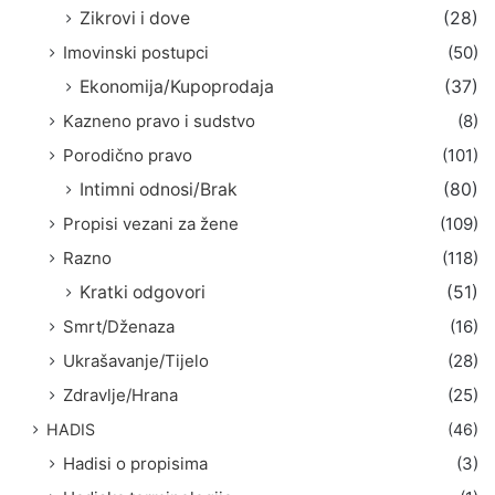
Zikrovi i dove
(28)
Imovinski postupci
(50)
Ekonomija/Kupoprodaja
(37)
Kazneno pravo i sudstvo
(8)
Porodično pravo
(101)
Intimni odnosi/Brak
(80)
Propisi vezani za žene
(109)
Razno
(118)
Kratki odgovori
(51)
Smrt/Dženaza
(16)
Ukrašavanje/Tijelo
(28)
Zdravlje/Hrana
(25)
HADIS
(46)
Hadisi o propisima
(3)