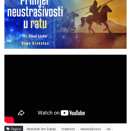
Tagovi
Abdullah ibn Zubejr
hrabrost
neustrašivost
rat