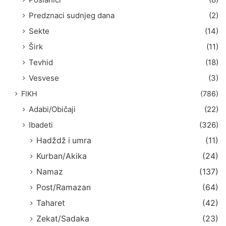
Predznaci sudnjeg dana
(2)
Sekte
(14)
Širk
(11)
Tevhid
(18)
Vesvese
(3)
FIKH
(786)
Adabi/Običaji
(22)
Ibadeti
(326)
Hadždž i umra
(11)
Kurban/Akika
(24)
Namaz
(137)
Post/Ramazan
(64)
Taharet
(42)
Zekat/Sadaka
(23)