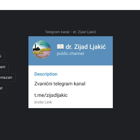
Telegram kanal - dr. Zijad Ljakić
i
ani
amazan
at