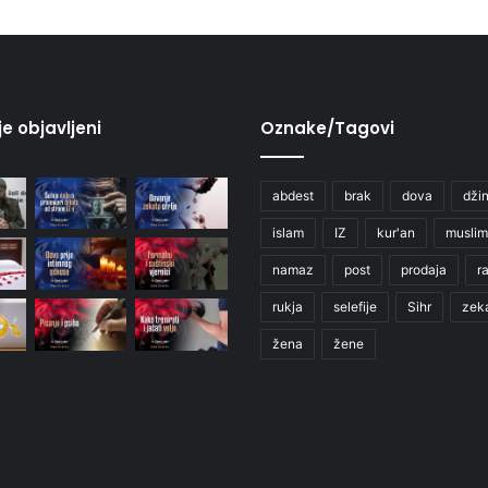
je objavljeni
Oznake/Tagovi
abdest
brak
dova
džin
islam
IZ
kur'an
muslim
namaz
post
prodaja
r
rukja
selefije
Sihr
zek
žena
žene