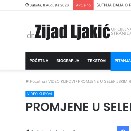
ŠUTNJA DAIJA O P
Subota, 8 Augusta 2026
Aktuelno
POČETNA
BIOGRAFIJA
TEKSTOVI
PITANJA
Početna
/
VIDEO KLIPOVI
/
PROMJENE U SELEFIJSKIM 
VIDEO KLIPOVI
PROMJENE U SELE
Facebook