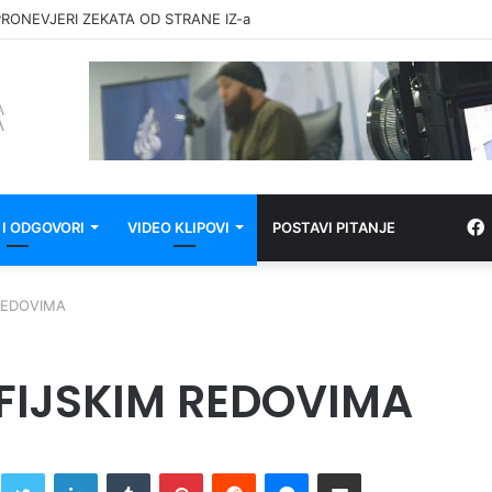
RONEVJERI ZEKATA OD STRANE IZ-a
 I ODGOVORI
VIDEO KLIPOVI
POSTAVI PITANJE
REDOVIMA
FIJSKIM REDOVIMA
Twitter
LinkedIn
Tumblr
Pinterest
Reddit
Messenger
Share via Email