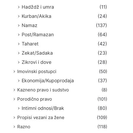
Hadždž i umra
(11)
Kurban/Akika
(24)
Namaz
(137)
Post/Ramazan
(64)
Taharet
(42)
Zekat/Sadaka
(23)
Zikrovi i dove
(28)
Imovinski postupci
(50)
Ekonomija/Kupoprodaja
(37)
Kazneno pravo i sudstvo
(8)
Porodično pravo
(101)
Intimni odnosi/Brak
(80)
Propisi vezani za žene
(109)
Razno
(118)