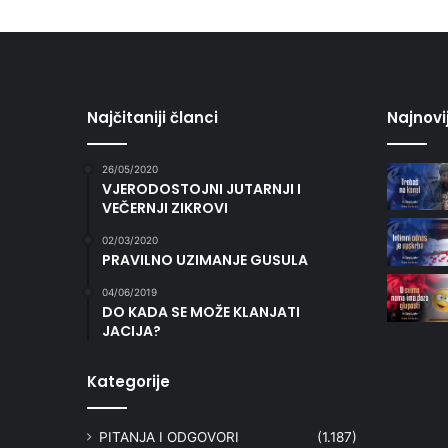
Najčitaniji članci
Najnovi
26/05/2020
VJERODOSTOJNI JUTARNJI I
VEČERNJI ZIKROVI
02/03/2020
PRAVILNO UZIMANJE GUSULA
04/06/2019
DO KADA SE MOŽE KLANJATI
JACIJA?
Kategorije
PITANJA I ODGOVORI
(1.187)