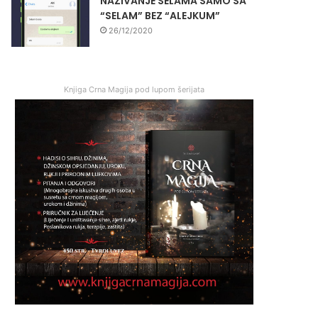
NAZIVANJE SELAMA SAMO SA
“SELAM” BEZ “ALEJKUM”
26/12/2020
Knjiga Crna Magija pod lupom šerijata