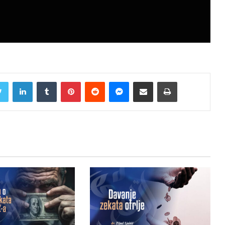
Twitter
LinkedIn
Tumblr
Pinterest
Reddit
Messenger
Share via Email
Print