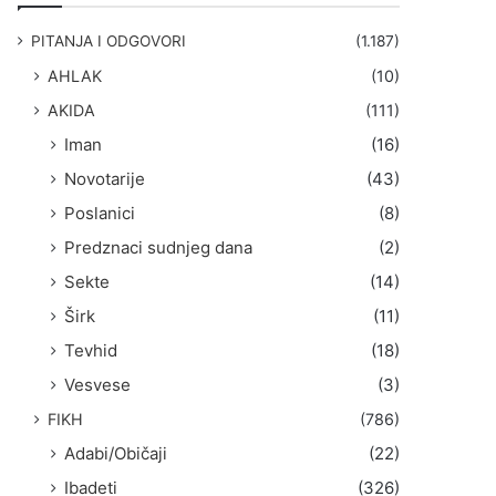
g
a
PITANJA I ODGOVORI
(1.187)
:
AHLAK
(10)
AKIDA
(111)
Iman
(16)
Novotarije
(43)
Poslanici
(8)
Predznaci sudnjeg dana
(2)
Sekte
(14)
Širk
(11)
Tevhid
(18)
Vesvese
(3)
FIKH
(786)
Adabi/Običaji
(22)
Ibadeti
(326)