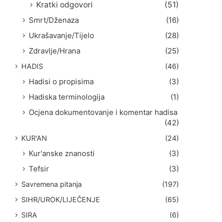
Kratki odgovori
(51)
Smrt/Dženaza
(16)
Ukrašavanje/Tijelo
(28)
Zdravlje/Hrana
(25)
HADIS
(46)
Hadisi o propisima
(3)
Hadiska terminologija
(1)
Ocjena dokumentovanje i komentar hadisa
(42)
KUR'AN
(24)
Kur'anske znanosti
(3)
Tefsir
(3)
Savremena pitanja
(197)
SIHR/UROK/LIJEČENJE
(65)
SIRA
(6)