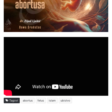
Tagovi
abortus
fetus
islam
ubistvo