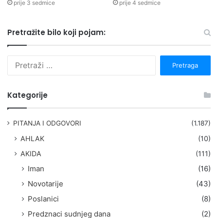
prije 3 sedmice
prije 4 sedmice
Pretražite bilo koji pojam:
P
r
e
t
Kategorije
r
a
g
PITANJA I ODGOVORI
(1.187)
a
AHLAK
(10)
:
AKIDA
(111)
Iman
(16)
Novotarije
(43)
Poslanici
(8)
Predznaci sudnjeg dana
(2)