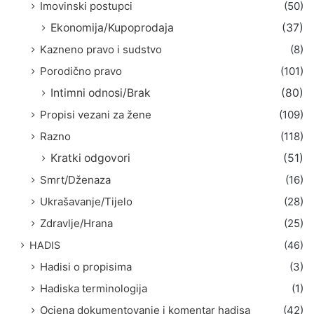
Imovinski postupci
(50)
Ekonomija/Kupoprodaja
(37)
Kazneno pravo i sudstvo
(8)
Porodično pravo
(101)
Intimni odnosi/Brak
(80)
Propisi vezani za žene
(109)
Razno
(118)
Kratki odgovori
(51)
Smrt/Dženaza
(16)
Ukrašavanje/Tijelo
(28)
Zdravlje/Hrana
(25)
HADIS
(46)
Hadisi o propisima
(3)
Hadiska terminologija
(1)
Ocjena dokumentovanje i komentar hadisa
(42)