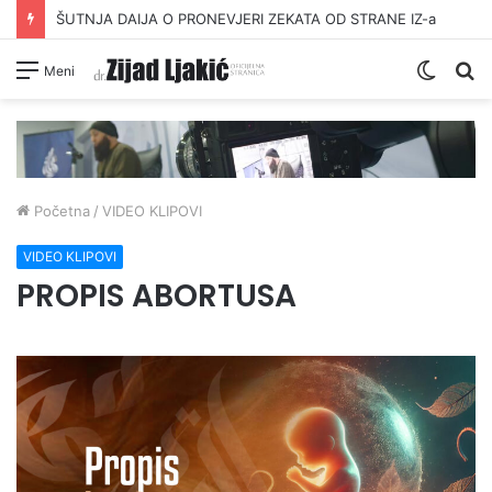
ŠUTNJA DAIJA O PRONEVJERI ZEKATA OD STRANE IZ-a
Switc
Pr
Meni
skin
Početna
/
VIDEO KLIPOVI
VIDEO KLIPOVI
PROPIS ABORTUSA