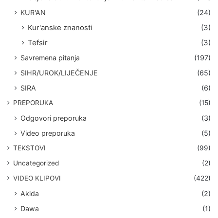
KUR'AN
(24)
Kur'anske znanosti
(3)
Tefsir
(3)
Savremena pitanja
(197)
SIHR/UROK/LIJEČENJE
(65)
SIRA
(6)
PREPORUKA
(15)
Odgovori preporuka
(3)
Video preporuka
(5)
TEKSTOVI
(99)
Uncategorized
(2)
VIDEO KLIPOVI
(422)
Akida
(2)
Dawa
(1)