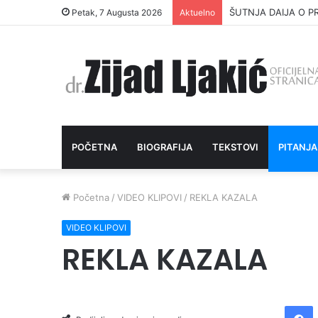
ŠUTNJA DAIJA O P
Petak, 7 Augusta 2026
Aktuelno
POČETNA
BIOGRAFIJA
TEKSTOVI
PITANJA
Početna
/
VIDEO KLIPOVI
/
REKLA KAZALA
VIDEO KLIPOVI
REKLA KAZALA
Facebook