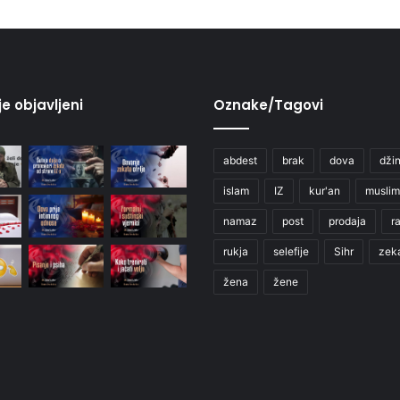
je objavljeni
Oznake/Tagovi
abdest
brak
dova
džin
islam
IZ
kur'an
muslim
namaz
post
prodaja
r
rukja
selefije
Sihr
zek
žena
žene