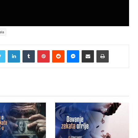
ala
Twitter
LinkedIn
Tumblr
Pinterest
Reddit
Messenger
Share via Email
Print