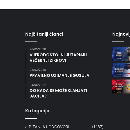
Najčitaniji članci
Najnovi
26/05/2020
VJERODOSTOJNI JUTARNJI I
VEČERNJI ZIKROVI
02/03/2020
PRAVILNO UZIMANJE GUSULA
04/06/2019
DO KADA SE MOŽE KLANJATI
JACIJA?
Kategorije
PITANJA I ODGOVORI
(1.187)