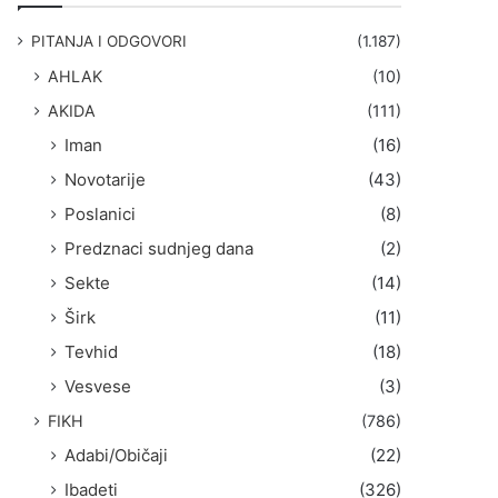
g
a
PITANJA I ODGOVORI
(1.187)
:
AHLAK
(10)
AKIDA
(111)
Iman
(16)
Novotarije
(43)
Poslanici
(8)
Predznaci sudnjeg dana
(2)
Sekte
(14)
Širk
(11)
Tevhid
(18)
Vesvese
(3)
FIKH
(786)
Adabi/Običaji
(22)
Ibadeti
(326)