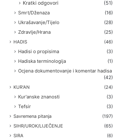
Kratki odgovori
(51)
Smrt/Dženaza
(16)
Ukrašavanje/Tijelo
(28)
Zdravlje/Hrana
(25)
HADIS
(46)
Hadisi o propisima
(3)
Hadiska terminologija
(1)
Ocjena dokumentovanje i komentar hadisa
(42)
KUR'AN
(24)
Kur'anske znanosti
(3)
Tefsir
(3)
Savremena pitanja
(197)
SIHR/UROK/LIJEČENJE
(65)
SIRA
(6)