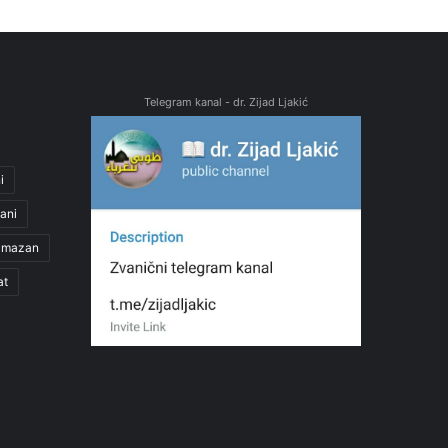
Telegram kanal - dr. Zijad Ljakić
i
ani
amazan
at