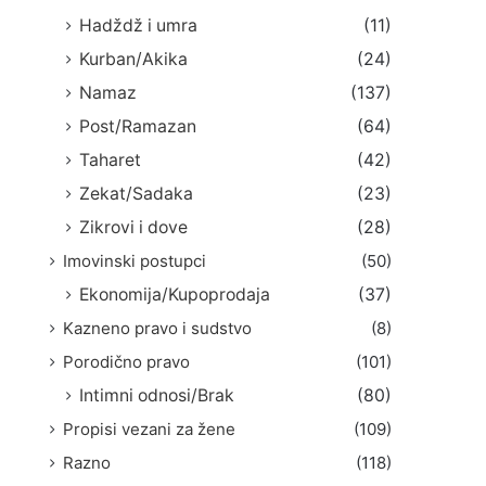
Hadždž i umra
(11)
Kurban/Akika
(24)
Namaz
(137)
Post/Ramazan
(64)
Taharet
(42)
Zekat/Sadaka
(23)
Zikrovi i dove
(28)
Imovinski postupci
(50)
Ekonomija/Kupoprodaja
(37)
Kazneno pravo i sudstvo
(8)
Porodično pravo
(101)
Intimni odnosi/Brak
(80)
Propisi vezani za žene
(109)
Razno
(118)