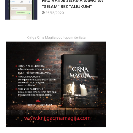
NAZIVANJE SELAMA SAMO SA
“SELAM” BEZ “ALEJKUM”
26/12/2020
Knjiga Crna Magija pod lupom šerijata