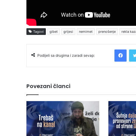
Tagovi
gibet
grijesi
nemimet
prenošenje
rekla kaz
Facebook
Podijeli sa drugima i zaradi sevap:
Povezani članci