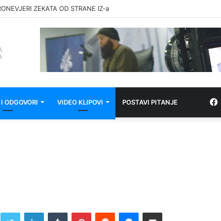
RONEVJERI ZEKATA OD STRANE IZ-a
 I ODGOVORI
VIDEO KLIPOVI
POSTAVI PITANJE
Twitter
LinkedIn
Tumblr
Pinterest
Reddit
Messenger
Share via Email