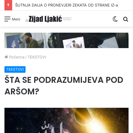
ŠUTNJA DAIJA O PRONEVJERI ZEKATA OD STRANE IZ-a
Switc
Pr
Meni
skin
Početna
/
TEKSTOVI
TEKSTOVI
ŠTA SE PODRAZUMIJEVA POD
ARŠOM?