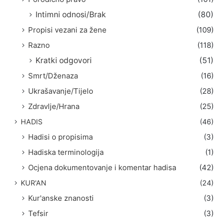
Intimni odnosi/Brak
(80)
Propisi vezani za žene
(109)
Razno
(118)
Kratki odgovori
(51)
Smrt/Dženaza
(16)
Ukrašavanje/Tijelo
(28)
Zdravlje/Hrana
(25)
HADIS
(46)
Hadisi o propisima
(3)
Hadiska terminologija
(1)
Ocjena dokumentovanje i komentar hadisa
(42)
KUR'AN
(24)
Kur'anske znanosti
(3)
Tefsir
(3)