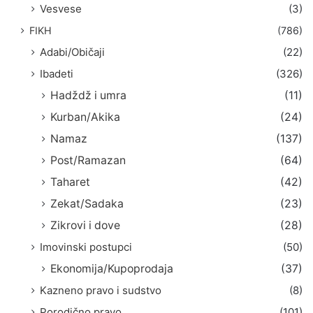
Vesvese
(3)
FIKH
(786)
Adabi/Običaji
(22)
Ibadeti
(326)
Hadždž i umra
(11)
Kurban/Akika
(24)
Namaz
(137)
Post/Ramazan
(64)
Taharet
(42)
Zekat/Sadaka
(23)
Zikrovi i dove
(28)
Imovinski postupci
(50)
Ekonomija/Kupoprodaja
(37)
Kazneno pravo i sudstvo
(8)
Porodično pravo
(101)