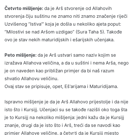
Četvrto mišljenje:
da je Arš stvorenje od Allahovih
stvorenja čiju suštinu ne znamo niti znamo značenje riječi
Uzvišenog “Istiva'” koja je došla u nekoliko ajeta poput:
“Milostivi se nad Aršom uzdigao” (Sura Taha 5). Takođe
ovo je stav nekih maturidijskih i ešarijskih učenjaka.
Peto mišljenje:
da je Arš ustvari samo naziv kojim se
izražava Allahova veličina, a da u suštini i nema Arša, nego
je on naveden kao približan primjer da bi naš razum
shvatio Allahovu veličinu.
Ovaj stav se pripisuje, opet, Eš'arijama i Maturidijama.
Ispravno mišljenje je da je Arš Allahovo prijestolje i da nije
isto što i Kursijj. Učenjaci su se takođe razišli oko toga šta
je to Kursijj na nekoliko mišljenja: jedni kažu da je Kursijj
znanje, drugi da je isto što i Arš, treći da se navodi kao
primjer Allahove veličine, a četvrti da je Kursijj mjesto