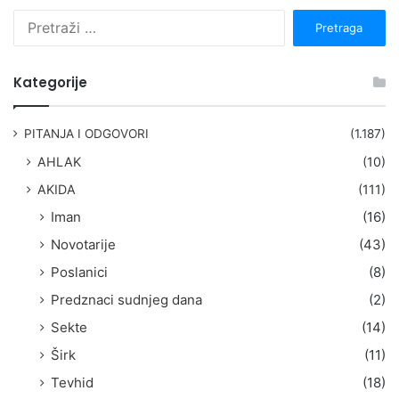
P
r
e
t
Kategorije
r
a
g
PITANJA I ODGOVORI
(1.187)
a
AHLAK
(10)
:
AKIDA
(111)
Iman
(16)
Novotarije
(43)
Poslanici
(8)
Predznaci sudnjeg dana
(2)
Sekte
(14)
Širk
(11)
Tevhid
(18)