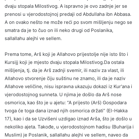
dvaju stopala Milostivog. A ispravno je ovo zadnje jer se
prenosi u vjerodostojnoj predaji od Abdullaha ibn Abbasa.
A on ovako nešto ne može reći po svom mišljenju nego se
smatra da je to čuo on ili neko drugi od Poslanika,
sallallahu alejhi ve sellem.
Prema tome, Arš koji je Allahovo prijestolje nije isto što i
Kursijj koji je mjesto dvaju stopala Milostivog.Da ostala
mišljenja, tj. da je Arš zadnji svemir, ili naziv za vlast, ili
Allahovo stvorenje čiju suštinu ne znamo, ili da je naziv
Allahove veličine, nisu ispravna ukazuju dokazi iz Kur'ana i
vjerodostojnog sunneta. U njima je došlo da Arš nose
osmorica, kao što je u ajetu: “A prijesto (Arš) Gospodara
tvoga će toga dana iznad njih osmorica držati” (El-Hakka
17), kao i da se Uzvišeni uzdigao iznad Arša, što je došlo u
nekoliko ajeta. Takođe, u vjerodostojnom hadisu (Buharija i
Muslim) je Poslanik, sallallahu alejhi ve sellem, naveo da