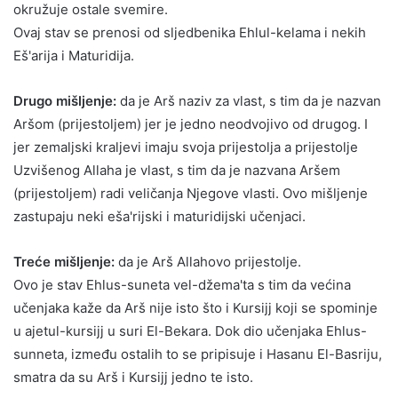
okružuje ostale svemire.
Ovaj stav se prenosi od sljedbenika Ehlul-kelama i nekih
Eš'arija i Maturidija.
Drugo mišljenje:
da je Arš naziv za vlast, s tim da je nazvan
Aršom (prijestoljem) jer je jedno neodvojivo od drugog. I
jer zemaljski kraljevi imaju svoja prijestolja a prijestolje
Uzvišenog Allaha je vlast, s tim da je nazvana Aršem
(prijestoljem) radi veličanja Njegove vlasti. Ovo mišljenje
zastupaju neki eša'rijski i maturidijski učenjaci.
Treće mišljenje:
da je Arš Allahovo prijestolje.
Ovo je stav Ehlus-suneta vel-džema'ta s tim da većina
učenjaka kaže da Arš nije isto što i Kursijj koji se spominje
u ajetul-kursijj u suri El-Bekara. Dok dio učenjaka Ehlus-
sunneta, između ostalih to se pripisuje i Hasanu El-Basriju,
smatra da su Arš i Kursijj jedno te isto.