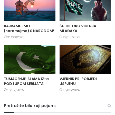
BAJRAMUJMO
ŠUBHE OKO VIĐENJA
(haramujmo) S NARODOM!
MLAĐAKA
31/03/2025
29/03/2025
TUMAČENJE ISLAMA IZ-a
VJERNIK PRI POBJEDI I
POD LUPOM ŠERIJATA
USPJEHU
16/02/2025
15/05/2024
Pretražite bilo koji pojam: