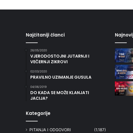
Najčitaniji članci
Najnovi
26/05/2020
VJERODOSTOJNI JUTARNJI I
VEČERNJI ZIKROVI
02/03/2020
PRAVILNO UZIMANJE GUSULA
04/06/2019
DO KADA SE MOŽE KLANJATI
JACIJA?
Kategorije
PITANJA I ODGOVORI
(1.187)