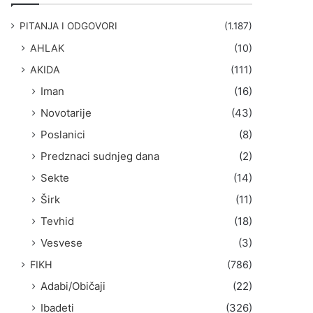
g
a
PITANJA I ODGOVORI
(1.187)
:
AHLAK
(10)
AKIDA
(111)
Iman
(16)
Novotarije
(43)
Poslanici
(8)
Predznaci sudnjeg dana
(2)
Sekte
(14)
Širk
(11)
Tevhid
(18)
Vesvese
(3)
FIKH
(786)
Adabi/Običaji
(22)
Ibadeti
(326)