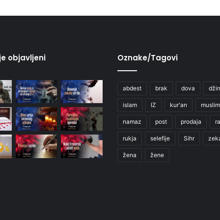
je objavljeni
Oznake/Tagovi
abdest
brak
dova
džin
islam
IZ
kur'an
muslim
namaz
post
prodaja
r
rukja
selefije
Sihr
zek
žena
žene