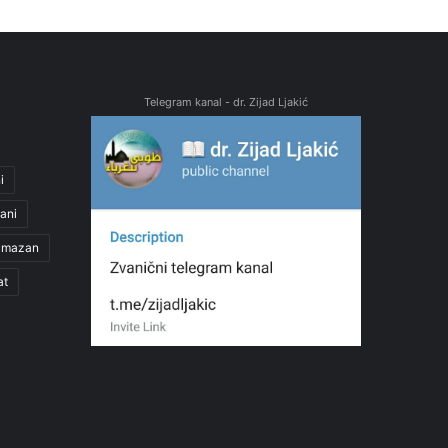
Telegram kanal - dr. Zijad Ljakić
i
ani
amazan
at