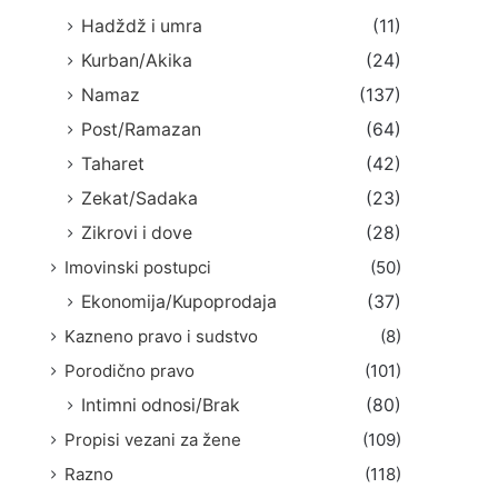
Hadždž i umra
(11)
Kurban/Akika
(24)
Namaz
(137)
Post/Ramazan
(64)
Taharet
(42)
Zekat/Sadaka
(23)
Zikrovi i dove
(28)
Imovinski postupci
(50)
Ekonomija/Kupoprodaja
(37)
Kazneno pravo i sudstvo
(8)
Porodično pravo
(101)
Intimni odnosi/Brak
(80)
Propisi vezani za žene
(109)
Razno
(118)