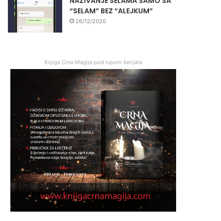
NAZIVANJE SELAMA SAMO SA
“SELAM” BEZ “ALEJKUM”
26/12/2020
Knjiga Crna Magija pod lupom šerijata