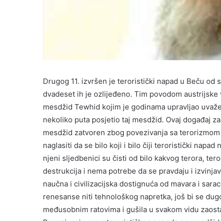
Drugog 11. izvršen je teroristički napad u Beču od 
dvadeset ih je ozlijeđeno. Tim povodom austrijske v
mesdžid Tewhid kojim je godinama upravljao uvažen
nekoliko puta posjetio taj mesdžid. Ovaj događaj zasl
mesdžid zatvoren zbog povezivanja sa terorizmom
naglasiti da se bilo koji i bilo čiji teroristički nap
njeni sljedbenici su čisti od bilo kakvog terora, ter
destrukcija i nema potrebe da se pravdaju i izvinjav
naučna i civilizacijska dostignuća od mavara i sarac
renesanse niti tehnološkog napretka, još bi se d
međusobnim ratovima i gušila u svakom vidu zaostal