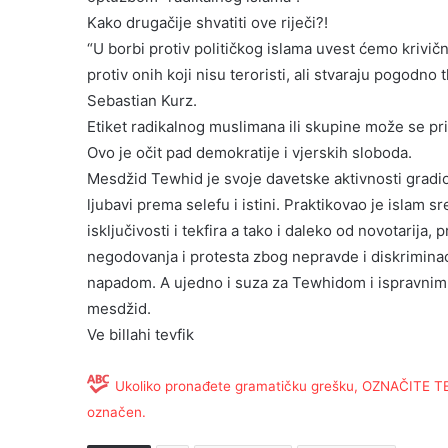
Kako drugačije shvatiti ove riječi?!
“U borbi protiv političkog islama uvest ćemo krivičn
protiv onih koji nisu teroristi, ali stvaraju pogodno 
Sebastian Kurz.
Etiket radikalnog muslimana ili skupine može se pri
Ovo je očit pad demokratije i vjerskih sloboda.
Mesdžid Tewhid je svoje davetske aktivnosti gradio
ljubavi prema selefu i istini. Praktikovao je islam 
isključivosti i tekfira a tako i daleko od novotarija,
negodovanja i protesta zbog nepravde i diskrimina
napadom. A ujedno i suza za Tewhidom i ispravnim 
mesdžid.
Ve billahi tevfik
Ukoliko pronađete gramatičku grešku, OZNAČITE TEKS
označen.