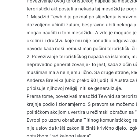
Povezivanje ovog terorističkog napada sa mesdžido
teroristički akt posjetila nekada taj mesdžid je pog
1. Mesdžid Tewhid je poznat po slijeđenju ispravnog 
dozvoljeno učiniti zulum, bespravno ubiti nekoga a k
mogao naučiti u tom mesdžidu. A vrlo je moguće je 
okolini ili društvu koje mu nije ponudilo odgovarajuć
navode kada neki nemusliman počini teroristički či
2. Povezivanje terorističkog napada sa islamom, m
nepravedno generalizovanje- to jest, kada zločin u
muslimanima a ne njemu lično. Sa druge strane, kada
Andersa Breivika (ubio preko 90 ljudi) ili Australc
pripisuje njihovoj religiji niti se generalizuje.
Prema tome, povezivati mesdžid Tewhid sa teroriz
krajnje podlo i zlonamjerno. S pravom se možemo b
političkom akcijom uvertira u režimski obračun sa “
Evropi po uzoru obračuna Titinog komunističkog r
nije uslov da kršiš zakon ili činiš krivično djelo. 
optužbom “radikalnog islama”.