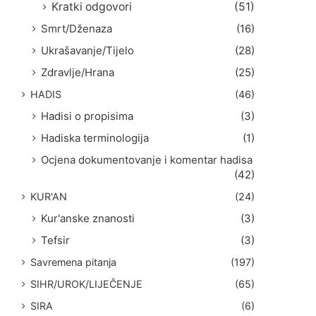
Kratki odgovori
(51)
Smrt/Dženaza
(16)
Ukrašavanje/Tijelo
(28)
Zdravlje/Hrana
(25)
HADIS
(46)
Hadisi o propisima
(3)
Hadiska terminologija
(1)
Ocjena dokumentovanje i komentar hadisa
(42)
KUR'AN
(24)
Kur'anske znanosti
(3)
Tefsir
(3)
Savremena pitanja
(197)
SIHR/UROK/LIJEČENJE
(65)
SIRA
(6)