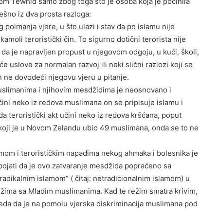
m Tewhid samo zbog toga što je osoba koja je počinila
rešno iz dva prosta razloga:
poimanja vjere, u što ulazi i stav da po islamu nije
amoli teroristički čin. To sigurno dotični terorista nije
da je napravljen propust u njegovom odgoju, u kući, školi,
e uslove za normalan razvoj ili neki slični razlozi koji se
n ne dovodeći njegovu vjeru u pitanje.
uslimanima i njihovim mesdžidima je neosnovano i
čini neko iz redova muslimana on se pripisuje islamu i
 teroristički akt učini neko iz redova kršćana, poput
a koji je u Novom Zelandu ubio 49 muslimana, onda se to ne
mom i terorističkim napadima nekog ahmaka i bolesnika je
ojati da je ovo zatvaranje mesdžida popraćeno sa
radikalnim islamom” ( čitaj: netradicionalnim islamom) u
ežima sa Mladim muslimanima. Kad te režim smatra krivim,
Izgleda da je na pomolu vjerska diskriminacija muslimana pod