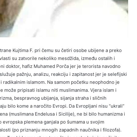
strane Kujtima F. pri čemu su četiri osobe ubijene a preko
lasti su zatvorile nekoliko mesdžida, između ostalih i
i doktor, hafiz Muhamed Porča jer je terorista navodno
užuje pažnju, analizu, reakciju i zapitanost jer je selefijski
 i radikalnim islamom. Na samom početku neophodno je
ad ne može pripisati islamu niti muslimanima. Vjera islam i
orizma, bespravnog ubijanja, sijanja straha i sličnih
aju bilo kome a naročito Evropi. Da Evropljani nisu “ukrali”
ena (muslimana Endelusa i Sicilije), ne bi bilo humanizma i
ugo evropska plemena ganjala po šumama u svojim
osti (po priznanju mnogih zapadnih naučnika i filozofa).