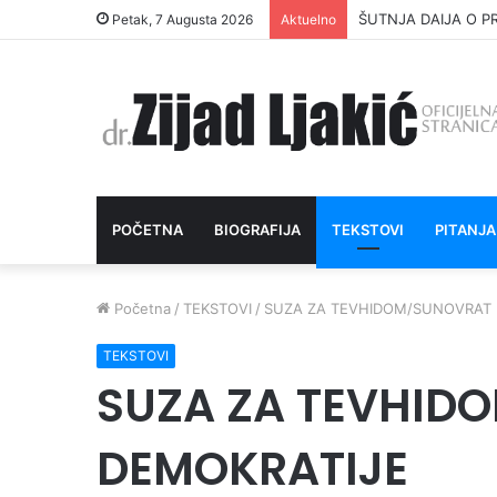
ŠUTNJA DAIJA O P
Petak, 7 Augusta 2026
Aktuelno
POČETNA
BIOGRAFIJA
TEKSTOVI
PITANJA
Početna
/
TEKSTOVI
/
SUZA ZA TEVHIDOM/SUNOVRAT 
TEKSTOVI
SUZA ZA TEVHID
DEMOKRATIJE