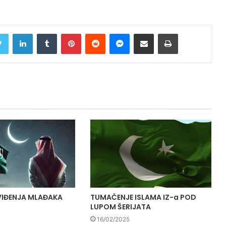
Twitter
LinkedIn
Tumblr
Pinterest
Reddit
Messenger
Share via Email
Print
VIĐENJA MLAĐAKA
TUMAČENJE ISLAMA IZ-a POD
LUPOM ŠERIJATA
16/02/2025