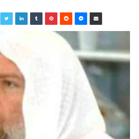
Twitter
LinkedIn
Tumblr
Pinterest
Reddit
Messenger
Share via Email