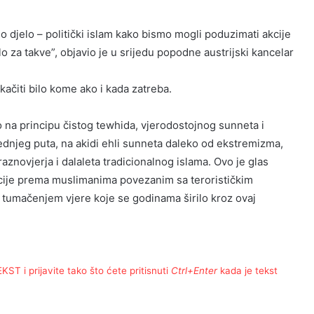
o djelo – politički islam kako bismo mogli poduzimati akcije
tlo za takve”, objavio je u srijedu popodne austrijski kancelar
kačiti bilo kome ako i kada zatreba.
 na principu čistog tewhida, vjerodostojnog sunneta i
srednjeg puta, na akidi ehli sunneta daleko od ekstremizma,
 praznovjerja i dalaleta tradicionalnog islama. Ovo je glas
cije prema muslimanima povezanim sa terorističkim
tumačenjem vjere koje se godinama širilo kroz ovaj
T i prijavite tako što ćete pritisnuti
Ctrl+Enter
kada je tekst