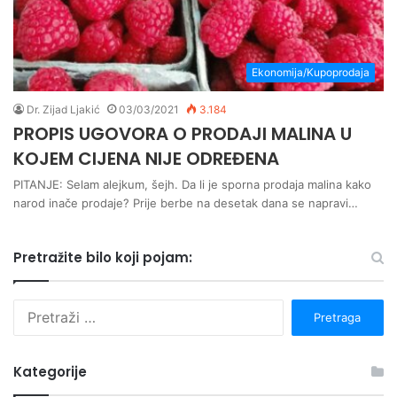
Ekonomija/Kupoprodaja
Dr. Zijad Ljakić
03/03/2021
3.184
PROPIS UGOVORA O PRODAJI MALINA U
KOJEM CIJENA NIJE ODREĐENA
PITANJE: Selam alejkum, šejh. Da li je sporna prodaja malina kako
narod inače prodaje? Prije berbe na desetak dana se napravi…
Pretražite bilo koji pojam:
P
r
e
t
Kategorije
r