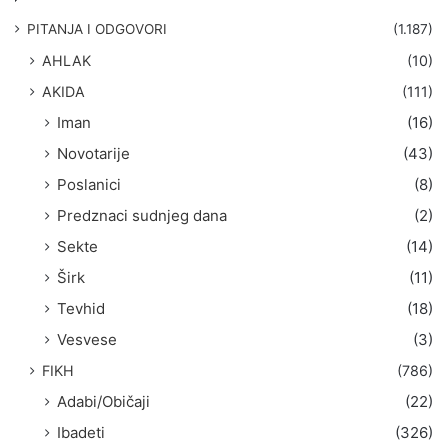
a
g
PITANJA I ODGOVORI
(1.187)
a
AHLAK
(10)
:
AKIDA
(111)
Iman
(16)
Novotarije
(43)
Poslanici
(8)
Predznaci sudnjeg dana
(2)
Sekte
(14)
Širk
(11)
Tevhid
(18)
Vesvese
(3)
FIKH
(786)
Adabi/Običaji
(22)
Ibadeti
(326)