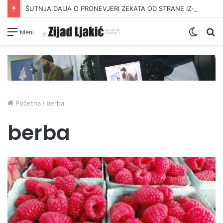
ŠUTNJA DAIJA O PRONEVJERI ZEKATA OD STRANE IZ-a
Switc
Pr
Meni
skin
Početna
/
berba
berba