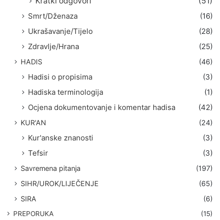
Kratki odgovori
(51)
Smrt/Dženaza
(16)
Ukrašavanje/Tijelo
(28)
Zdravlje/Hrana
(25)
HADIS
(46)
Hadisi o propisima
(3)
Hadiska terminologija
(1)
Ocjena dokumentovanje i komentar hadisa
(42)
KUR'AN
(24)
Kur'anske znanosti
(3)
Tefsir
(3)
Savremena pitanja
(197)
SIHR/UROK/LIJEČENJE
(65)
SIRA
(6)
PREPORUKA
(15)