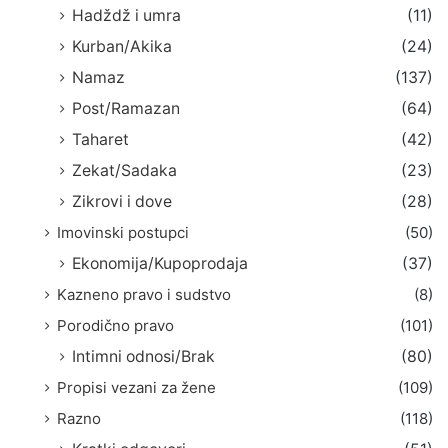
Hadždž i umra
(11)
Kurban/Akika
(24)
Namaz
(137)
Post/Ramazan
(64)
Taharet
(42)
Zekat/Sadaka
(23)
Zikrovi i dove
(28)
Imovinski postupci
(50)
Ekonomija/Kupoprodaja
(37)
Kazneno pravo i sudstvo
(8)
Porodično pravo
(101)
Intimni odnosi/Brak
(80)
Propisi vezani za žene
(109)
Razno
(118)