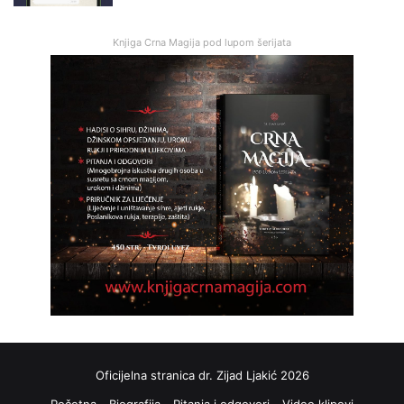
Knjiga Crna Magija pod lupom šerijata
Oficijelna stranica dr. Zijad Ljakić 2026
Početna
Biografija
Pitanja i odgovori
Video klipovi