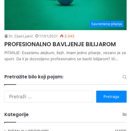
Savremena pitanja
Dr. Zijad Ljakić
17/01/2021
3.342
PROFESIONALNO BAVLJENJE BILIJAROM
PITANJE: Esselamu alejkum, šejh. Imam jedno pitanje, vezano je za
sport. Da li je dozvoljeno profesionalno se baviti bilijarom? Ići…
Pretražite bilo koji pojam:
P
r
e
t
Kategorije
r
a
g