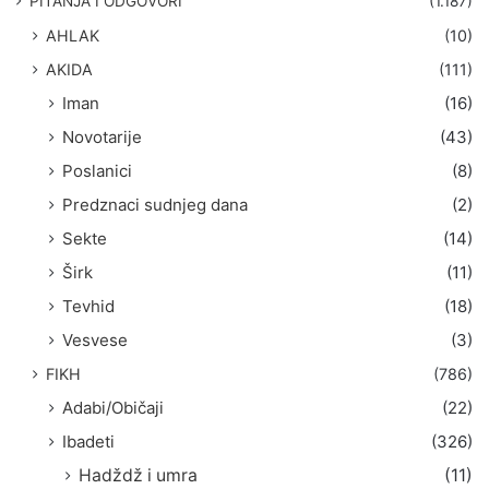
PITANJA I ODGOVORI
(1.187)
a
AHLAK
(10)
:
AKIDA
(111)
Iman
(16)
Novotarije
(43)
Poslanici
(8)
Predznaci sudnjeg dana
(2)
Sekte
(14)
Širk
(11)
Tevhid
(18)
Vesvese
(3)
FIKH
(786)
Adabi/Običaji
(22)
Ibadeti
(326)
Hadždž i umra
(11)