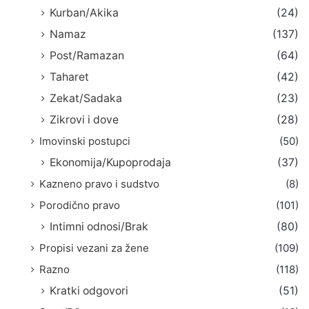
Kurban/Akika
(24)
Namaz
(137)
Post/Ramazan
(64)
Taharet
(42)
Zekat/Sadaka
(23)
Zikrovi i dove
(28)
Imovinski postupci
(50)
Ekonomija/Kupoprodaja
(37)
Kazneno pravo i sudstvo
(8)
Porodično pravo
(101)
Intimni odnosi/Brak
(80)
Propisi vezani za žene
(109)
Razno
(118)
Kratki odgovori
(51)