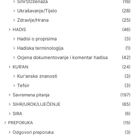
Smrt/Dženaza
(16)
Ukrašavanje/Tijelo
(28)
Zdravlje/Hrana
(25)
HADIS
(46)
Hadisi o propisima
(3)
Hadiska terminologija
(1)
Ocjena dokumentovanje i komentar hadisa
(42)
KUR'AN
(24)
Kur'anske znanosti
(3)
Tefsir
(3)
Savremena pitanja
(197)
SIHR/UROK/LIJEČENJE
(65)
SIRA
(6)
PREPORUKA
(15)
Odgovori preporuka
(3)