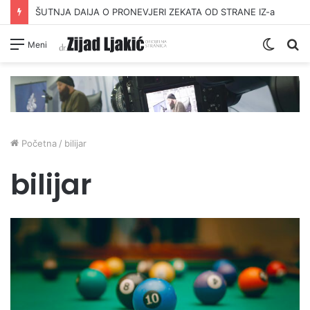
ŠUTNJA DAIJA O PRONEVJERI ZEKATA OD STRANE IZ-a
Switc
Pr
Meni
skin
Početna
/
bilijar
bilijar