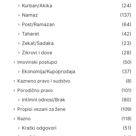
Kurban/Akika
(24)
Namaz
(137)
Post/Ramazan
(64)
Taharet
(42)
Zekat/Sadaka
(23)
Zikrovi i dove
(28)
Imovinski postupci
(50)
Ekonomija/Kupoprodaja
(37)
Kazneno pravo i sudstvo
(8)
Porodično pravo
(101)
Intimni odnosi/Brak
(80)
Propisi vezani za žene
(109)
Razno
(118)
Kratki odgovori
(51)