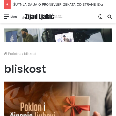
ŠUTNJA DAIJA O PRONEVJERI ZEKATA OD STRANE IZ-a
Switc
Pr
Meni
skin
Početna
/
bliskost
bliskost