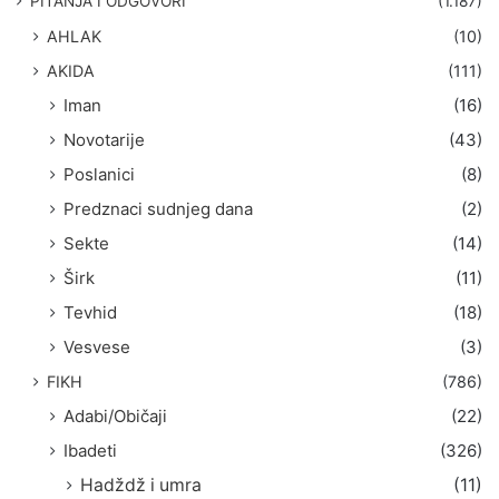
PITANJA I ODGOVORI
(1.187)
a
AHLAK
(10)
:
AKIDA
(111)
Iman
(16)
Novotarije
(43)
Poslanici
(8)
Predznaci sudnjeg dana
(2)
Sekte
(14)
Širk
(11)
Tevhid
(18)
Vesvese
(3)
FIKH
(786)
Adabi/Običaji
(22)
Ibadeti
(326)
Hadždž i umra
(11)