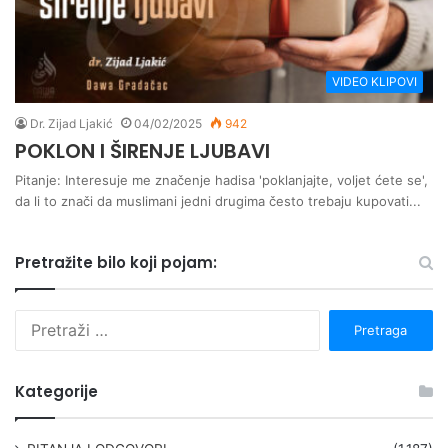
VIDEO KLIPOVI
Dr. Zijad Ljakić
04/02/2025
942
POKLON I ŠIRENJE LJUBAVI
Pitanje: Interesuje me značenje hadisa 'poklanjajte, voljet ćete se',
da li to znači da muslimani jedni drugima često trebaju kupovati...
Pretražite bilo koji pojam:
P
r
e
t
Kategorije
r
a
g