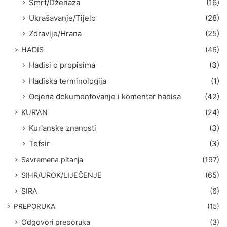
Smrt/Dženaza
(16)
Ukrašavanje/Tijelo
(28)
Zdravlje/Hrana
(25)
HADIS
(46)
Hadisi o propisima
(3)
Hadiska terminologija
(1)
Ocjena dokumentovanje i komentar hadisa
(42)
KUR'AN
(24)
Kur'anske znanosti
(3)
Tefsir
(3)
Savremena pitanja
(197)
SIHR/UROK/LIJEČENJE
(65)
SIRA
(6)
PREPORUKA
(15)
Odgovori preporuka
(3)