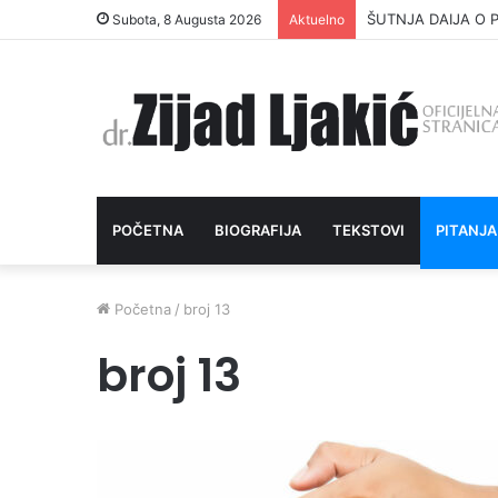
ŠUTNJA DAIJA O P
Subota, 8 Augusta 2026
Aktuelno
POČETNA
BIOGRAFIJA
TEKSTOVI
PITANJA
Početna
/
broj 13
broj 13