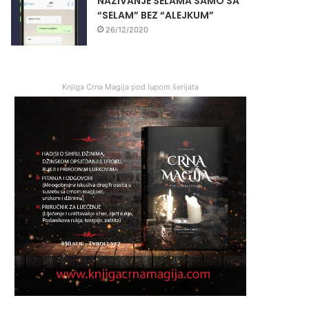
NAZIVANJE SELAMA SAMO SA
“SELAM” BEZ “ALEJKUM”
26/12/2020
Knjiga Crna Magija pod lupom šerijata