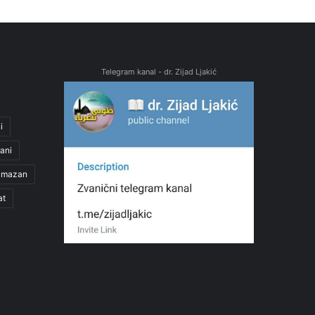
Telegram kanal - dr. Zijad Ljakić
i
ani
amazan
at