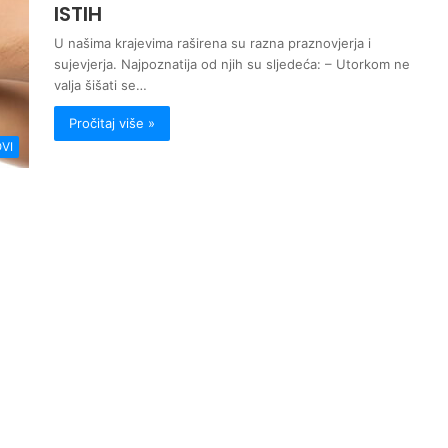
ISTIH
U našima krajevima raširena su razna praznovjerja i
sujevjerja. Najpoznatija od njih su sljedeća: – Utorkom ne
valja šišati se…
Pročitaj više »
VI