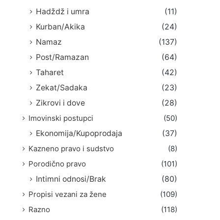
Hadždž i umra
(11)
Kurban/Akika
(24)
Namaz
(137)
Post/Ramazan
(64)
Taharet
(42)
Zekat/Sadaka
(23)
Zikrovi i dove
(28)
Imovinski postupci
(50)
Ekonomija/Kupoprodaja
(37)
Kazneno pravo i sudstvo
(8)
Porodično pravo
(101)
Intimni odnosi/Brak
(80)
Propisi vezani za žene
(109)
Razno
(118)