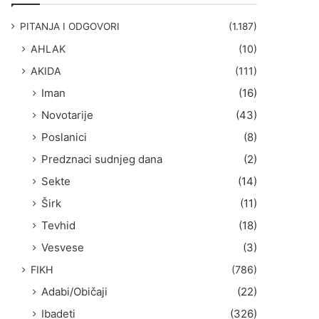
g
a
PITANJA I ODGOVORI
(1.187)
:
AHLAK
(10)
AKIDA
(111)
Iman
(16)
Novotarije
(43)
Poslanici
(8)
Predznaci sudnjeg dana
(2)
Sekte
(14)
Širk
(11)
Tevhid
(18)
Vesvese
(3)
FIKH
(786)
Adabi/Običaji
(22)
Ibadeti
(326)