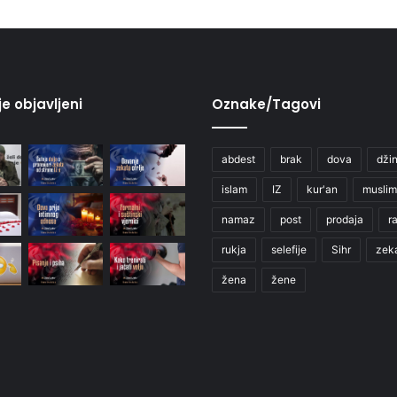
je objavljeni
Oznake/Tagovi
abdest
brak
dova
džin
islam
IZ
kur'an
muslim
namaz
post
prodaja
r
rukja
selefije
Sihr
zek
žena
žene