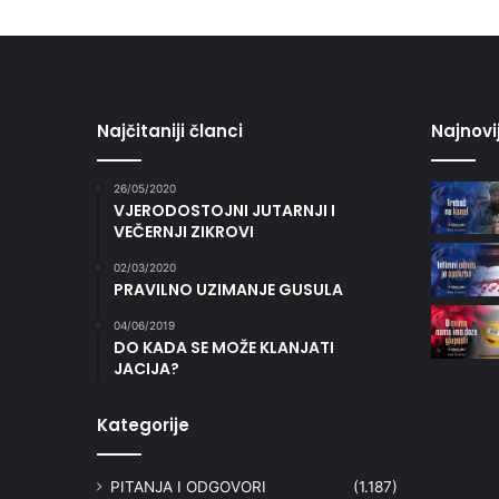
Najčitaniji članci
Najnovi
26/05/2020
VJERODOSTOJNI JUTARNJI I
VEČERNJI ZIKROVI
02/03/2020
PRAVILNO UZIMANJE GUSULA
04/06/2019
DO KADA SE MOŽE KLANJATI
JACIJA?
Kategorije
PITANJA I ODGOVORI
(1.187)