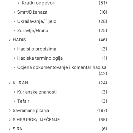
Kratki odgovori
(51)
Smrt/Dženaza
(16)
Ukrašavanje/Tijelo
(28)
Zdravlje/Hrana
(25)
HADIS
(46)
Hadisi o propisima
(3)
Hadiska terminologija
(1)
Ocjena dokumentovanje i komentar hadisa
(42)
KUR'AN
(24)
Kur'anske znanosti
(3)
Tefsir
(3)
Savremena pitanja
(197)
SIHR/UROK/LIJEČENJE
(65)
SIRA
(6)