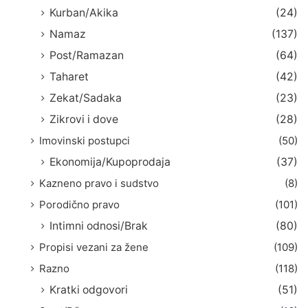
Kurban/Akika
(24)
Namaz
(137)
Post/Ramazan
(64)
Taharet
(42)
Zekat/Sadaka
(23)
Zikrovi i dove
(28)
Imovinski postupci
(50)
Ekonomija/Kupoprodaja
(37)
Kazneno pravo i sudstvo
(8)
Porodično pravo
(101)
Intimni odnosi/Brak
(80)
Propisi vezani za žene
(109)
Razno
(118)
Kratki odgovori
(51)