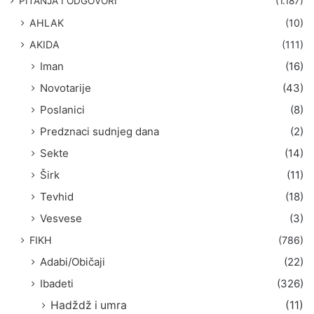
PITANJA I ODGOVORI
(1.187)
a
AHLAK
(10)
:
AKIDA
(111)
Iman
(16)
Novotarije
(43)
Poslanici
(8)
Predznaci sudnjeg dana
(2)
Sekte
(14)
Širk
(11)
Tevhid
(18)
Vesvese
(3)
FIKH
(786)
Adabi/Običaji
(22)
Ibadeti
(326)
Hadždž i umra
(11)