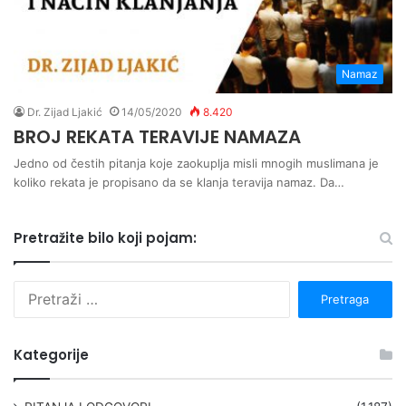
Namaz
Dr. Zijad Ljakić
14/05/2020
8.420
BROJ REKATA TERAVIJE NAMAZA
Jedno od čestih pitanja koje zaokuplja misli mnogih muslimana je
koliko rekata je propisano da se klanja teravija namaz. Da…
Pretražite bilo koji pojam:
P
r
e
t
Kategorije
r
a
g