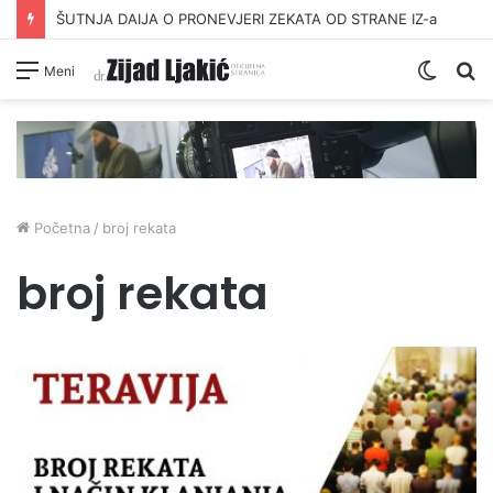
ŠUTNJA DAIJA O PRONEVJERI ZEKATA OD STRANE IZ-a
Switc
Pr
Meni
skin
Početna
/
broj rekata
broj rekata