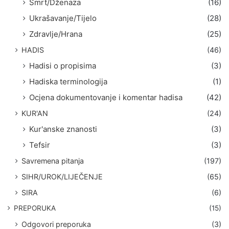
Smrt/Dženaza
(16)
Ukrašavanje/Tijelo
(28)
Zdravlje/Hrana
(25)
HADIS
(46)
Hadisi o propisima
(3)
Hadiska terminologija
(1)
Ocjena dokumentovanje i komentar hadisa
(42)
KUR'AN
(24)
Kur'anske znanosti
(3)
Tefsir
(3)
Savremena pitanja
(197)
SIHR/UROK/LIJEČENJE
(65)
SIRA
(6)
PREPORUKA
(15)
Odgovori preporuka
(3)