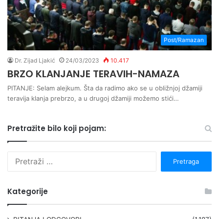
Post/Ramazan
Dr. Zijad Ljakić
24/03/2023
10.417
BRZO KLANJANJE TERAVIH-NAMAZA
PITANJE: Selam alejkum. Šta da radimo ako se u obližnjoj džamiji
teravija klanja prebrzo, a u drugoj džamiji možemo stići…
Pretražite bilo koji pojam:
P
r
e
t
Kategorije
r
a
g