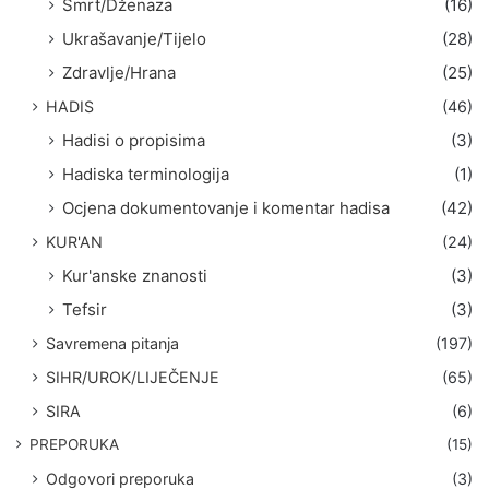
Smrt/Dženaza
(16)
Ukrašavanje/Tijelo
(28)
Zdravlje/Hrana
(25)
HADIS
(46)
Hadisi o propisima
(3)
Hadiska terminologija
(1)
Ocjena dokumentovanje i komentar hadisa
(42)
KUR'AN
(24)
Kur'anske znanosti
(3)
Tefsir
(3)
Savremena pitanja
(197)
SIHR/UROK/LIJEČENJE
(65)
SIRA
(6)
PREPORUKA
(15)
Odgovori preporuka
(3)