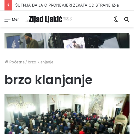
ŠUTNJA DAIJA O PRONEVJERI ZEKATA OD STRANE IZ-a
Switc
Pr
Meni
skin
Početna
/
brzo klanjanje
brzo klanjanje