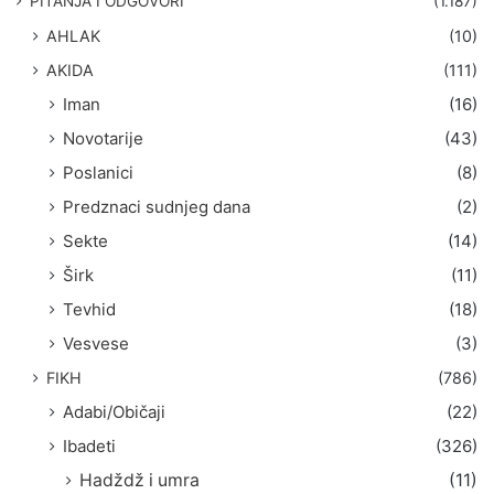
PITANJA I ODGOVORI
(1.187)
a
AHLAK
(10)
:
AKIDA
(111)
Iman
(16)
Novotarije
(43)
Poslanici
(8)
Predznaci sudnjeg dana
(2)
Sekte
(14)
Širk
(11)
Tevhid
(18)
Vesvese
(3)
FIKH
(786)
Adabi/Običaji
(22)
Ibadeti
(326)
Hadždž i umra
(11)