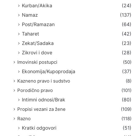
Kurban/Akika
(24)
Namaz
(137)
Post/Ramazan
(64)
Taharet
(42)
Zekat/Sadaka
(23)
Zikrovi i dove
(28)
Imovinski postupci
(50)
Ekonomija/Kupoprodaja
(37)
Kazneno pravo i sudstvo
(8)
Porodično pravo
(101)
Intimni odnosi/Brak
(80)
Propisi vezani za žene
(109)
Razno
(118)
Kratki odgovori
(51)