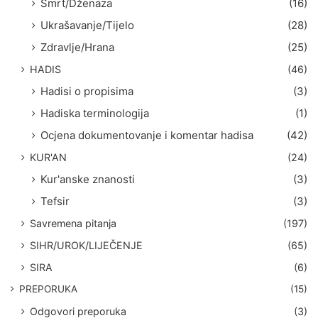
Smrt/Dženaza
(16)
Ukrašavanje/Tijelo
(28)
Zdravlje/Hrana
(25)
HADIS
(46)
Hadisi o propisima
(3)
Hadiska terminologija
(1)
Ocjena dokumentovanje i komentar hadisa
(42)
KUR'AN
(24)
Kur'anske znanosti
(3)
Tefsir
(3)
Savremena pitanja
(197)
SIHR/UROK/LIJEČENJE
(65)
SIRA
(6)
PREPORUKA
(15)
Odgovori preporuka
(3)