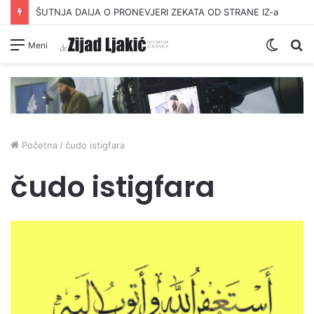
ŠUTNJA DAIJA O PRONEVJERI ZEKATA OD STRANE IZ-a
Switc
Pr
Meni
skin
Početna
/
čudo istigfara
čudo istigfara