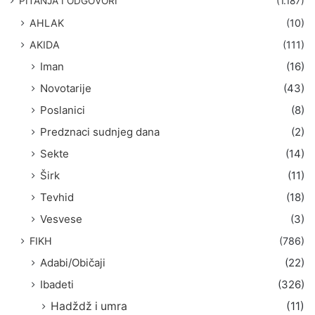
PITANJA I ODGOVORI
(1.187)
a
AHLAK
(10)
:
AKIDA
(111)
Iman
(16)
Novotarije
(43)
Poslanici
(8)
Predznaci sudnjeg dana
(2)
Sekte
(14)
Širk
(11)
Tevhid
(18)
Vesvese
(3)
FIKH
(786)
Adabi/Običaji
(22)
Ibadeti
(326)
Hadždž i umra
(11)