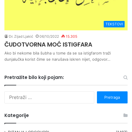
TEKSTOVI
Dr. Zijad Ljakić
06/10/2022
15.305
ČUDOTVORNA MOĆ ISTIGFARA
Ako bi nekome bila šubha u tome da se sa istigfarom traži
dunjalučka korist čime se narušava iskren nijet, odgovor…
Pretražite bilo koji pojam:
P
r
e
t
Kategorije
r
a
g