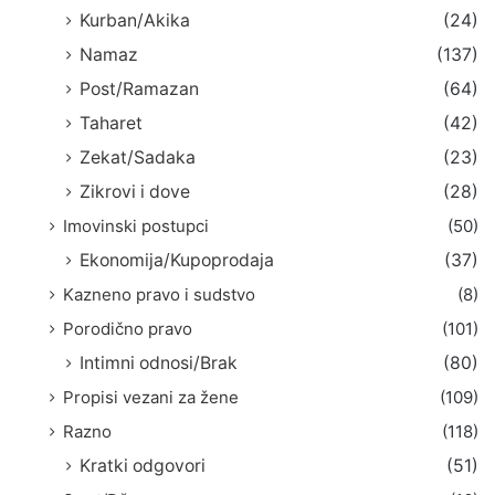
Kurban/Akika
(24)
Namaz
(137)
Post/Ramazan
(64)
Taharet
(42)
Zekat/Sadaka
(23)
Zikrovi i dove
(28)
Imovinski postupci
(50)
Ekonomija/Kupoprodaja
(37)
Kazneno pravo i sudstvo
(8)
Porodično pravo
(101)
Intimni odnosi/Brak
(80)
Propisi vezani za žene
(109)
Razno
(118)
Kratki odgovori
(51)