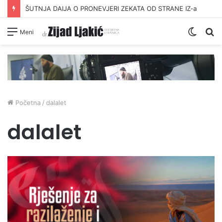
ŠUTNJA DAIJA O PRONEVJERI ZEKATA OD STRANE IZ-a
Switc
Pr
Meni
skin
Početna
/
dalalet
dalalet