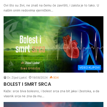
Ovi što su živi, ne znaš na čemu će završiti, i zaista je to tako. U
našim onim redovima vjerničkim…
VIDEO KLIPOVI
Dr. Zijad Ljakić
19/08/2024
934
BOLEST I SMRT SRCA
Kaže: srce biva bolesno, i bolest srca zna bit jaka i žestoka, a da
vlasnik srca ne zna da mu…