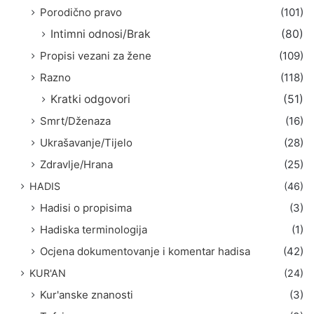
Porodično pravo
(101)
Intimni odnosi/Brak
(80)
Propisi vezani za žene
(109)
Razno
(118)
Kratki odgovori
(51)
Smrt/Dženaza
(16)
Ukrašavanje/Tijelo
(28)
Zdravlje/Hrana
(25)
HADIS
(46)
Hadisi o propisima
(3)
Hadiska terminologija
(1)
Ocjena dokumentovanje i komentar hadisa
(42)
KUR'AN
(24)
Kur'anske znanosti
(3)