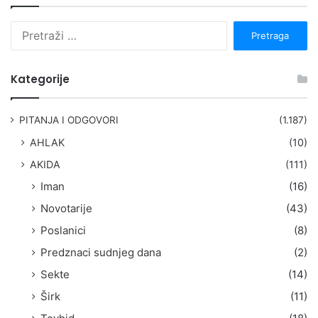
P
r
e
t
Kategorije
r
a
g
PITANJA I ODGOVORI
(1.187)
a
AHLAK
(10)
:
AKIDA
(111)
Iman
(16)
Novotarije
(43)
Poslanici
(8)
Predznaci sudnjeg dana
(2)
Sekte
(14)
Širk
(11)