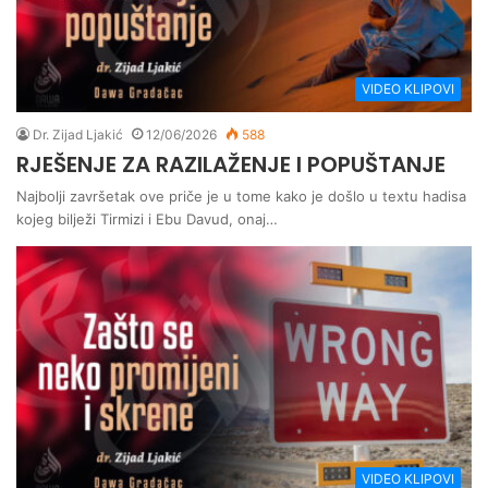
VIDEO KLIPOVI
Dr. Zijad Ljakić
12/06/2026
588
RJEŠENJE ZA RAZILAŽENJE I POPUŠTANJE
Najbolji završetak ove priče je u tome kako je došlo u textu hadisa
kojeg bilježi Tirmizi i Ebu Davud, onaj…
VIDEO KLIPOVI