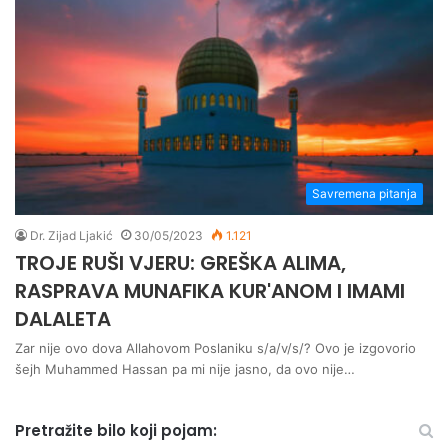
Savremena pitanja
Dr. Zijad Ljakić
30/05/2023
1.121
TROJE RUŠI VJERU: GREŠKA ALIMA,
RASPRAVA MUNAFIKA KUR'ANOM I IMAMI
DALALETA
Zar nije ovo dova Allahovom Poslaniku s/a/v/s/? Ovo je izgovorio
šejh Muhammed Hassan pa mi nije jasno, da ovo nije…
Pretražite bilo koji pojam: