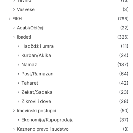
Tevhid
(18)
Vesvese
(3)
FIKH
(786)
Adabi/Običaji
(22)
Ibadeti
(326)
Hadždž i umra
(11)
Kurban/Akika
(24)
Namaz
(137)
Post/Ramazan
(64)
Taharet
(42)
Zekat/Sadaka
(23)
Zikrovi i dove
(28)
Imovinski postupci
(50)
Ekonomija/Kupoprodaja
(37)
Kazneno pravo i sudstvo
(8)