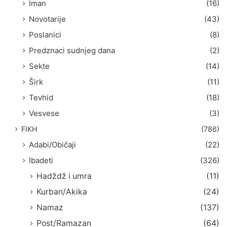
Iman
(16)
Novotarije
(43)
Poslanici
(8)
Predznaci sudnjeg dana
(2)
Sekte
(14)
Širk
(11)
Tevhid
(18)
Vesvese
(3)
FIKH
(786)
Adabi/Običaji
(22)
Ibadeti
(326)
Hadždž i umra
(11)
Kurban/Akika
(24)
Namaz
(137)
Post/Ramazan
(64)