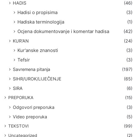
HADIS
(46)
Hadisi o propisima
(3)
Hadiska terminologija
(1)
Ocjena dokumentovanje i komentar hadisa
(42)
KUR'AN
(24)
Kur'anske znanosti
(3)
Tefsir
(3)
Savremena pitanja
(197)
SIHR/UROK/LIJEČENJE
(65)
SIRA
(6)
PREPORUKA
(15)
Odgovori preporuka
(3)
Video preporuka
(5)
TEKSTOVI
(99)
Uncategorized
(2)