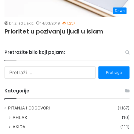
Dawa
Dr. Zijad Ljakić
14/03/2019
1.257
Prioritet u pozivanju ljudi u islam
Pretražite bilo koji pojam:
P
r
e
t
Kategorije
r
a
g
PITANJA I ODGOVORI
(1.187)
a
AHLAK
(10)
:
AKIDA
(111)