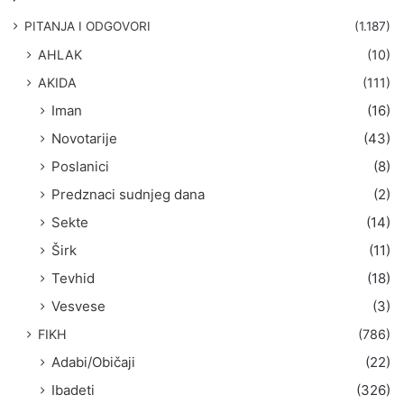
a
g
PITANJA I ODGOVORI
(1.187)
a
AHLAK
(10)
:
AKIDA
(111)
Iman
(16)
Novotarije
(43)
Poslanici
(8)
Predznaci sudnjeg dana
(2)
Sekte
(14)
Širk
(11)
Tevhid
(18)
Vesvese
(3)
FIKH
(786)
Adabi/Običaji
(22)
Ibadeti
(326)