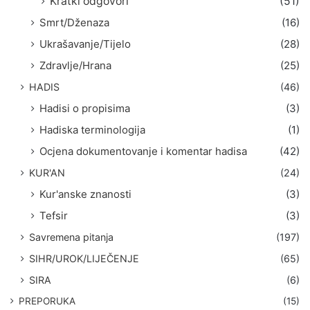
Kratki odgovori
(51)
Smrt/Dženaza
(16)
Ukrašavanje/Tijelo
(28)
Zdravlje/Hrana
(25)
HADIS
(46)
Hadisi o propisima
(3)
Hadiska terminologija
(1)
Ocjena dokumentovanje i komentar hadisa
(42)
KUR'AN
(24)
Kur'anske znanosti
(3)
Tefsir
(3)
Savremena pitanja
(197)
SIHR/UROK/LIJEČENJE
(65)
SIRA
(6)
PREPORUKA
(15)