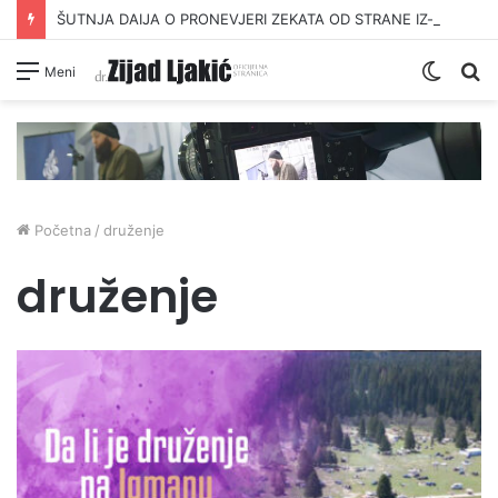
ŠUTNJA DAIJA O PRONEVJERI ZEKATA OD STRANE IZ-a
Switc
Pr
Meni
skin
Početna
/
druženje
druženje