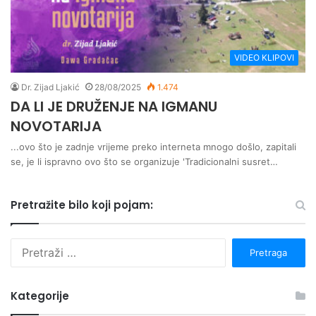
VIDEO KLIPOVI
Dr. Zijad Ljakić
28/08/2025
1.474
DA LI JE DRUŽENJE NA IGMANU
NOVOTARIJA
...ovo što je zadnje vrijeme preko interneta mnogo došlo, zapitali
se, je li ispravno ovo što se organizuje 'Tradicionalni susret…
Pretražite bilo koji pojam:
P
r
e
t
Kategorije
r