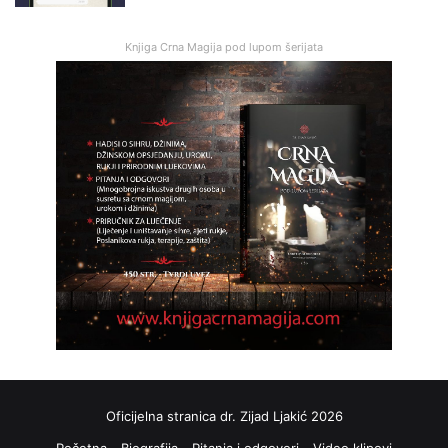
Knjiga Crna Magija pod lupom šerijata
Oficijelna stranica dr. Zijad Ljakić 2026
Početna
Biografija
Pitanja i odgovori
Video klipovi