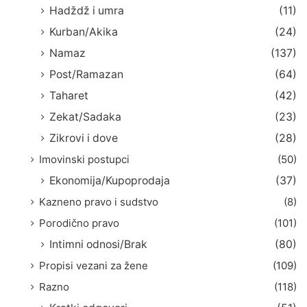
Hadždž i umra
(11)
Kurban/Akika
(24)
Namaz
(137)
Post/Ramazan
(64)
Taharet
(42)
Zekat/Sadaka
(23)
Zikrovi i dove
(28)
Imovinski postupci
(50)
Ekonomija/Kupoprodaja
(37)
Kazneno pravo i sudstvo
(8)
Porodično pravo
(101)
Intimni odnosi/Brak
(80)
Propisi vezani za žene
(109)
Razno
(118)