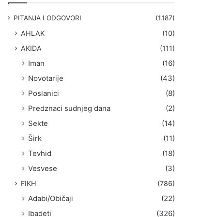
g
a
PITANJA I ODGOVORI
(1.187)
:
AHLAK
(10)
AKIDA
(111)
Iman
(16)
Novotarije
(43)
Poslanici
(8)
Predznaci sudnjeg dana
(2)
Sekte
(14)
Širk
(11)
Tevhid
(18)
Vesvese
(3)
FIKH
(786)
Adabi/Običaji
(22)
Ibadeti
(326)