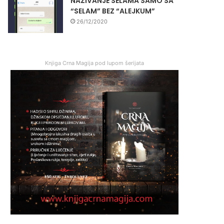
NAZIVANJE SELAMA SAMO SA
“SELAM” BEZ “ALEJKUM”
26/12/2020
Knjiga Crna Magija pod lupom šerijata