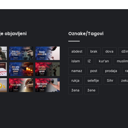
je objavljeni
Oznake/Tagovi
abdest
brak
dova
džin
islam
IZ
kur'an
muslim
namaz
post
prodaja
r
rukja
selefije
Sihr
zek
žena
žene