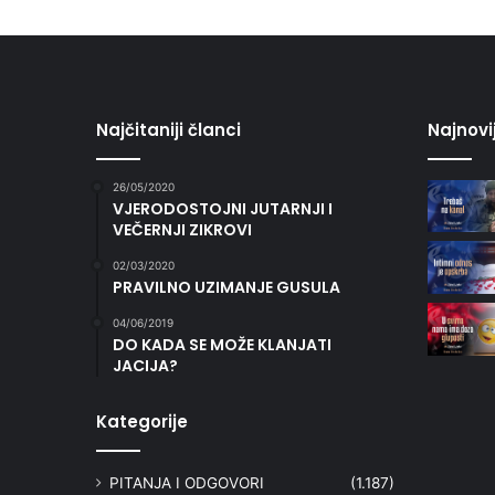
Najčitaniji članci
Najnovi
26/05/2020
VJERODOSTOJNI JUTARNJI I
VEČERNJI ZIKROVI
02/03/2020
PRAVILNO UZIMANJE GUSULA
04/06/2019
DO KADA SE MOŽE KLANJATI
JACIJA?
Kategorije
PITANJA I ODGOVORI
(1.187)