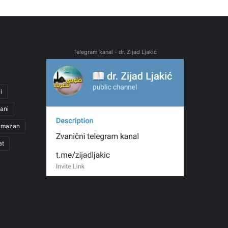
Telegram kanal - dr. Zijad Ljakić
i
ani
amazan
at