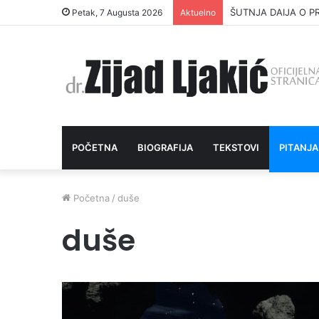
ŠUTNJA DAIJA O P
Petak, 7 Augusta 2026
Aktuelno
POČETNA
BIOGRAFIJA
TEKSTOVI
PITANJA
Početna
/
duše
duše