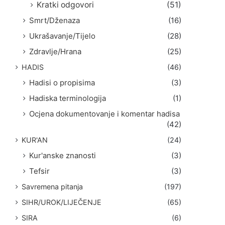
Kratki odgovori
(51)
Smrt/Dženaza
(16)
Ukrašavanje/Tijelo
(28)
Zdravlje/Hrana
(25)
HADIS
(46)
Hadisi o propisima
(3)
Hadiska terminologija
(1)
Ocjena dokumentovanje i komentar hadisa
(42)
KUR'AN
(24)
Kur'anske znanosti
(3)
Tefsir
(3)
Savremena pitanja
(197)
SIHR/UROK/LIJEČENJE
(65)
SIRA
(6)