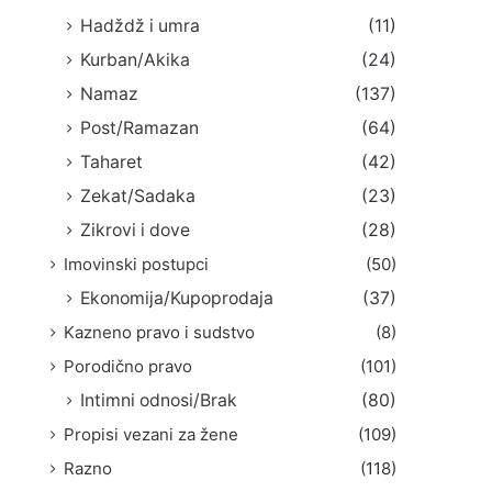
Hadždž i umra
(11)
Kurban/Akika
(24)
Namaz
(137)
Post/Ramazan
(64)
Taharet
(42)
Zekat/Sadaka
(23)
Zikrovi i dove
(28)
Imovinski postupci
(50)
Ekonomija/Kupoprodaja
(37)
Kazneno pravo i sudstvo
(8)
Porodično pravo
(101)
Intimni odnosi/Brak
(80)
Propisi vezani za žene
(109)
Razno
(118)