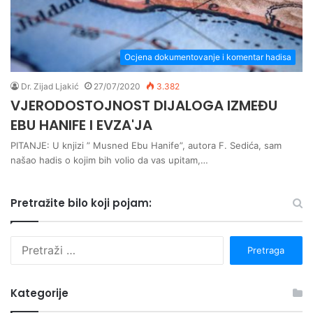
Ocjena dokumentovanje i komentar hadisa
Dr. Zijad Ljakić
27/07/2020
3.382
VJERODOSTOJNOST DIJALOGA IZMEĐU
EBU HANIFE I EVZA'JA
PITANJE: U knjizi ” Musned Ebu Hanife”, autora F. Sedića, sam
našao hadis o kojim bih volio da vas upitam,…
Pretražite bilo koji pojam:
P
r
e
t
Kategorije
r