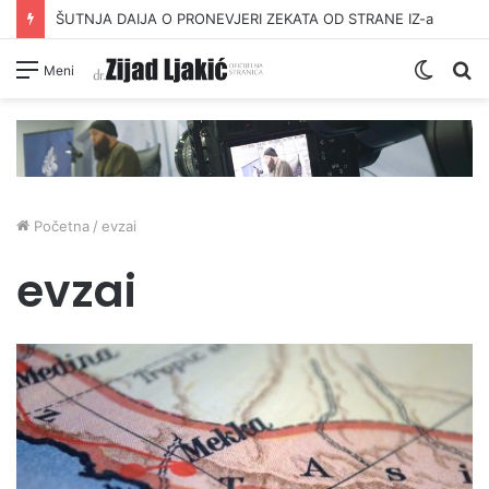
ŠUTNJA DAIJA O PRONEVJERI ZEKATA OD STRANE IZ-a
Switc
Pr
Meni
skin
Početna
/
evzai
evzai