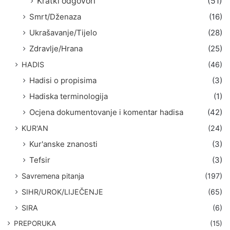
Kratki odgovori
(51)
Smrt/Dženaza
(16)
Ukrašavanje/Tijelo
(28)
Zdravlje/Hrana
(25)
HADIS
(46)
Hadisi o propisima
(3)
Hadiska terminologija
(1)
Ocjena dokumentovanje i komentar hadisa
(42)
KUR'AN
(24)
Kur'anske znanosti
(3)
Tefsir
(3)
Savremena pitanja
(197)
SIHR/UROK/LIJEČENJE
(65)
SIRA
(6)
PREPORUKA
(15)