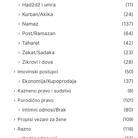
Hadždž i umra
(11)
Kurban/Akika
(24)
Namaz
(137)
Post/Ramazan
(64)
Taharet
(42)
Zekat/Sadaka
(23)
Zikrovi i dove
(28)
Imovinski postupci
(50)
Ekonomija/Kupoprodaja
(37)
Kazneno pravo i sudstvo
(8)
Porodično pravo
(101)
Intimni odnosi/Brak
(80)
Propisi vezani za žene
(109)
Razno
(118)