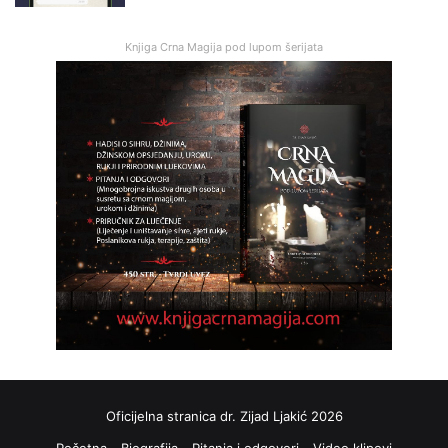
Knjiga Crna Magija pod lupom šerijata
Oficijelna stranica dr. Zijad Ljakić 2026
Početna
Biografija
Pitanja i odgovori
Video klipovi