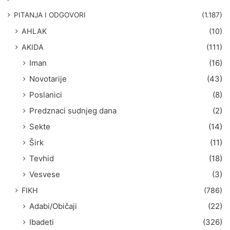
a
g
PITANJA I ODGOVORI
(1.187)
a
AHLAK
(10)
:
AKIDA
(111)
Iman
(16)
Novotarije
(43)
Poslanici
(8)
Predznaci sudnjeg dana
(2)
Sekte
(14)
Širk
(11)
Tevhid
(18)
Vesvese
(3)
FIKH
(786)
Adabi/Običaji
(22)
Ibadeti
(326)