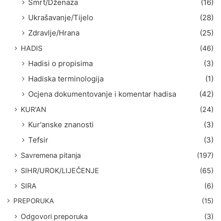
Smrt/Dženaza
(16)
Ukrašavanje/Tijelo
(28)
Zdravlje/Hrana
(25)
HADIS
(46)
Hadisi o propisima
(3)
Hadiska terminologija
(1)
Ocjena dokumentovanje i komentar hadisa
(42)
KUR'AN
(24)
Kur'anske znanosti
(3)
Tefsir
(3)
Savremena pitanja
(197)
SIHR/UROK/LIJEČENJE
(65)
SIRA
(6)
PREPORUKA
(15)
Odgovori preporuka
(3)