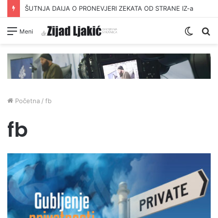
ŠUTNJA DAIJA O PRONEVJERI ZEKATA OD STRANE IZ-a
Switc
Pr
Meni
skin
Početna
/
fb
fb