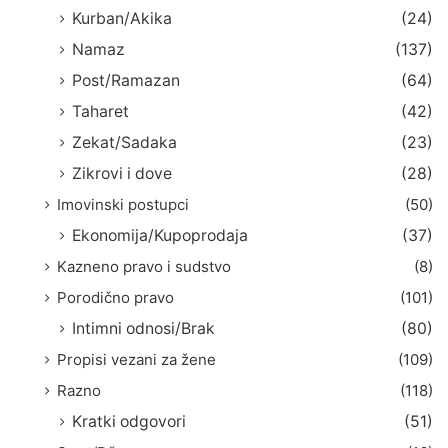
Kurban/Akika
(24)
Namaz
(137)
Post/Ramazan
(64)
Taharet
(42)
Zekat/Sadaka
(23)
Zikrovi i dove
(28)
Imovinski postupci
(50)
Ekonomija/Kupoprodaja
(37)
Kazneno pravo i sudstvo
(8)
Porodično pravo
(101)
Intimni odnosi/Brak
(80)
Propisi vezani za žene
(109)
Razno
(118)
Kratki odgovori
(51)