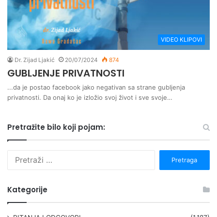
VIDEO KLIPOVI
Dr. Zijad Ljakić
20/07/2024
874
GUBLJENJE PRIVATNOSTI
...da je postao facebook jako negativan sa strane gubljenja
privatnosti. Da onaj ko je izložio svoj život i sve svoje…
Pretražite bilo koji pojam:
P
r
e
t
Kategorije
r
a
g