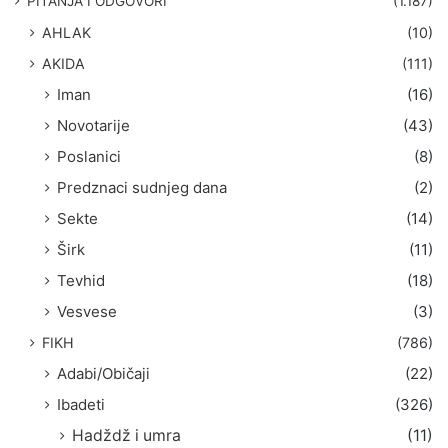
PITANJA I ODGOVORI
(1.187)
a
AHLAK
(10)
:
AKIDA
(111)
Iman
(16)
Novotarije
(43)
Poslanici
(8)
Predznaci sudnjeg dana
(2)
Sekte
(14)
Širk
(11)
Tevhid
(18)
Vesvese
(3)
FIKH
(786)
Adabi/Običaji
(22)
Ibadeti
(326)
Hadždž i umra
(11)