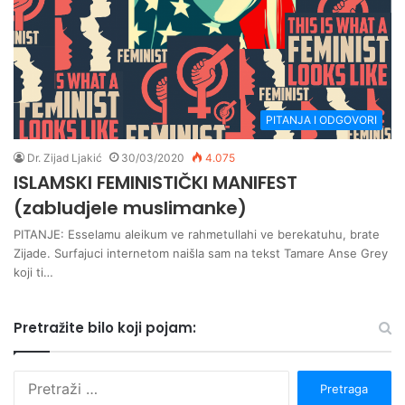
PITANJA I ODGOVORI
Dr. Zijad Ljakić
30/03/2020
4.075
ISLAMSKI FEMINISTIČKI MANIFEST
(zabludjele muslimanke)
PITANJE: Esselamu aleikum ve rahmetullahi ve berekatuhu, brate
Zijade. Surfajuci internetom naišla sam na tekst Tamare Anse Grey
koji ti…
Pretražite bilo koji pojam:
P
r