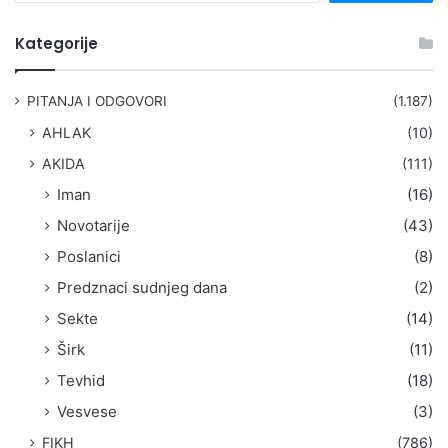
e
t
Kategorije
r
a
g
PITANJA I ODGOVORI
(1.187)
a
AHLAK
(10)
:
AKIDA
(111)
Iman
(16)
Novotarije
(43)
Poslanici
(8)
Predznaci sudnjeg dana
(2)
Sekte
(14)
Širk
(11)
Tevhid
(18)
Vesvese
(3)
FIKH
(786)