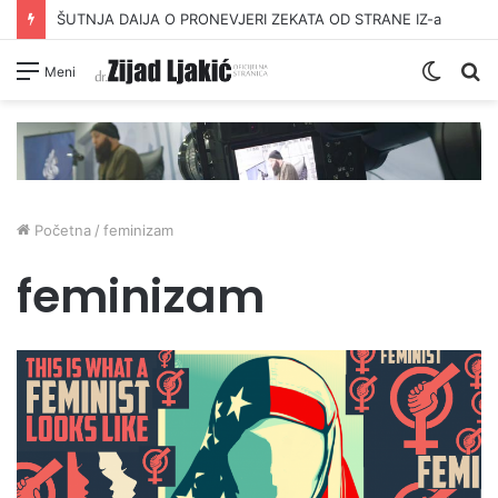
ŠUTNJA DAIJA O PRONEVJERI ZEKATA OD STRANE IZ-a
Switc
Pr
Meni
skin
Početna
/
feminizam
feminizam