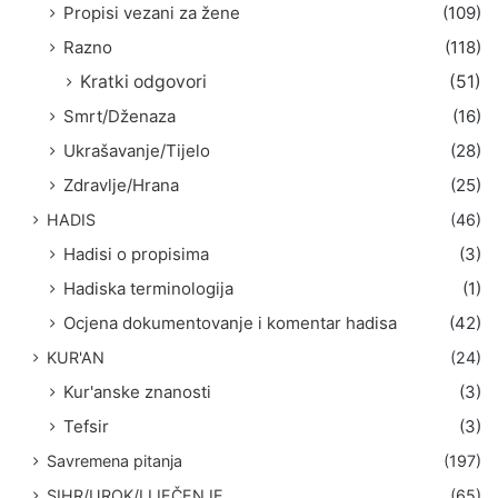
Propisi vezani za žene
(109)
Razno
(118)
Kratki odgovori
(51)
Smrt/Dženaza
(16)
Ukrašavanje/Tijelo
(28)
Zdravlje/Hrana
(25)
HADIS
(46)
Hadisi o propisima
(3)
Hadiska terminologija
(1)
Ocjena dokumentovanje i komentar hadisa
(42)
KUR'AN
(24)
Kur'anske znanosti
(3)
Tefsir
(3)
Savremena pitanja
(197)
SIHR/UROK/LIJEČENJE
(65)