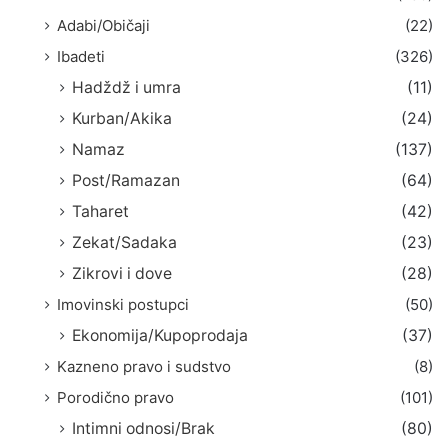
Adabi/Običaji
(22)
Ibadeti
(326)
Hadždž i umra
(11)
Kurban/Akika
(24)
Namaz
(137)
Post/Ramazan
(64)
Taharet
(42)
Zekat/Sadaka
(23)
Zikrovi i dove
(28)
Imovinski postupci
(50)
Ekonomija/Kupoprodaja
(37)
Kazneno pravo i sudstvo
(8)
Porodično pravo
(101)
Intimni odnosi/Brak
(80)