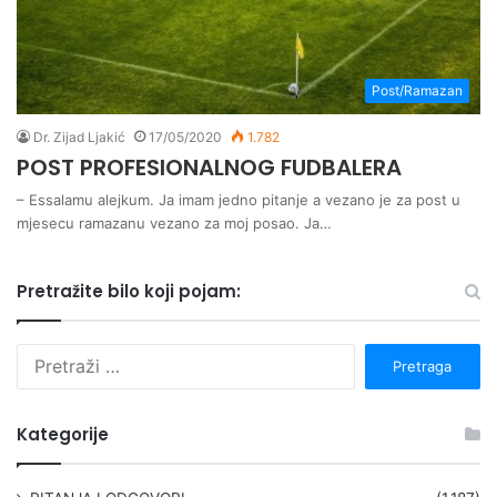
Post/Ramazan
Dr. Zijad Ljakić
17/05/2020
1.782
POST PROFESIONALNOG FUDBALERA
– Essalamu alejkum. Ja imam jedno pitanje a vezano je za post u
mjesecu ramazanu vezano za moj posao. Ja…
Pretražite bilo koji pojam:
P
r
e
t
Kategorije
r
a
g