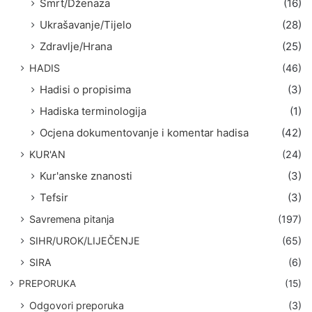
Smrt/Dženaza
(16)
Ukrašavanje/Tijelo
(28)
Zdravlje/Hrana
(25)
HADIS
(46)
Hadisi o propisima
(3)
Hadiska terminologija
(1)
Ocjena dokumentovanje i komentar hadisa
(42)
KUR'AN
(24)
Kur'anske znanosti
(3)
Tefsir
(3)
Savremena pitanja
(197)
SIHR/UROK/LIJEČENJE
(65)
SIRA
(6)
PREPORUKA
(15)
Odgovori preporuka
(3)