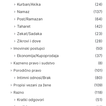
Kurban/Akika
(24)
Namaz
(137)
Post/Ramazan
(64)
Taharet
(42)
Zekat/Sadaka
(23)
Zikrovi i dove
(28)
Imovinski postupci
(50)
Ekonomija/Kupoprodaja
(37)
Kazneno pravo i sudstvo
(8)
Porodično pravo
(101)
Intimni odnosi/Brak
(80)
Propisi vezani za žene
(109)
Razno
(118)
Kratki odgovori
(51)