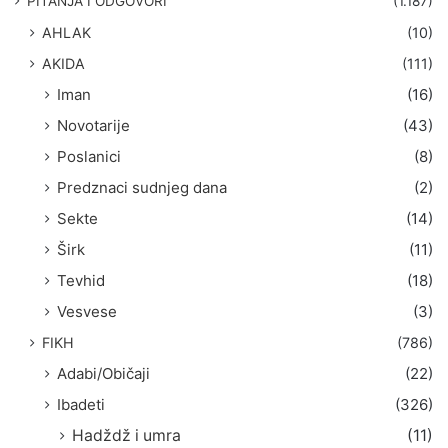
PITANJA I ODGOVORI
(1.187)
a
AHLAK
(10)
:
AKIDA
(111)
Iman
(16)
Novotarije
(43)
Poslanici
(8)
Predznaci sudnjeg dana
(2)
Sekte
(14)
Širk
(11)
Tevhid
(18)
Vesvese
(3)
FIKH
(786)
Adabi/Običaji
(22)
Ibadeti
(326)
Hadždž i umra
(11)