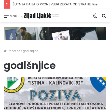
ŠUTNJA DAIJA O PRONEVJERI ZEKATA OD STRANE IZ-a
Switc
Pr
Meni
skin
Početna
/
godišnjice
godišnjice