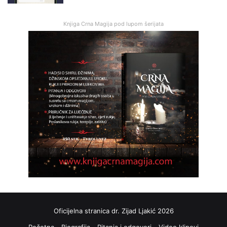
Knjiga Crna Magija pod lupom šerijata
Oficijelna stranica dr. Zijad Ljakić 2026
Početna
Biografija
Pitanja i odgovori
Video klipovi