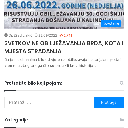
Novotarije
Dr. Zijad Ljakić
28/09/2022
2.741
SVETKOVINE OBILJEŽAVANJA BRDA, KOTA I
MJESTA STRADANJA
Da je muslimanima bilo od vjere da obilježavaju historijska mjesta i
vremena zbog onoga što su prolazili kroz historiju u…
Pretražite bilo koji pojam:
P
r
e
t
Kategorije
r