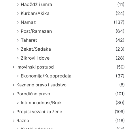
Hadždž i umra
(11)
Kurban/Akika
(24)
Namaz
(137)
Post/Ramazan
(64)
Taharet
(42)
Zekat/Sadaka
(23)
Zikrovi i dove
(28)
Imovinski postupci
(50)
Ekonomija/Kupoprodaja
(37)
Kazneno pravo i sudstvo
(8)
Porodično pravo
(101)
Intimni odnosi/Brak
(80)
Propisi vezani za žene
(109)
Razno
(118)