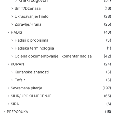
Kratki odgovori
(51)
Smrt/Dženaza
(16)
Ukrašavanje/Tijelo
(28)
Zdravlje/Hrana
(25)
HADIS
(46)
Hadisi o propisima
(3)
Hadiska terminologija
(1)
Ocjena dokumentovanje i komentar hadisa
(42)
KUR'AN
(24)
Kur'anske znanosti
(3)
Tefsir
(3)
Savremena pitanja
(197)
SIHR/UROK/LIJEČENJE
(65)
SIRA
(6)
PREPORUKA
(15)