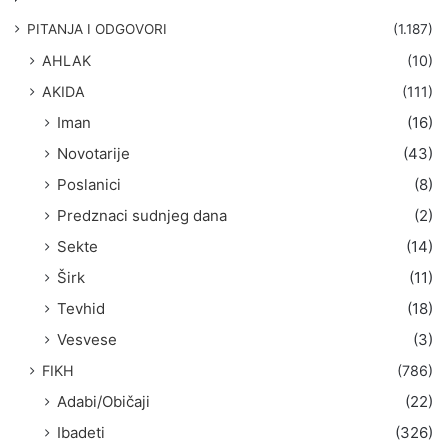
a
g
PITANJA I ODGOVORI
(1.187)
a
AHLAK
(10)
:
AKIDA
(111)
Iman
(16)
Novotarije
(43)
Poslanici
(8)
Predznaci sudnjeg dana
(2)
Sekte
(14)
Širk
(11)
Tevhid
(18)
Vesvese
(3)
FIKH
(786)
Adabi/Običaji
(22)
Ibadeti
(326)