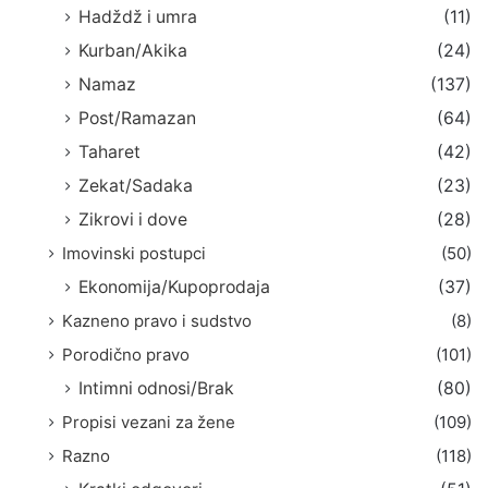
Hadždž i umra
(11)
Kurban/Akika
(24)
Namaz
(137)
Post/Ramazan
(64)
Taharet
(42)
Zekat/Sadaka
(23)
Zikrovi i dove
(28)
Imovinski postupci
(50)
Ekonomija/Kupoprodaja
(37)
Kazneno pravo i sudstvo
(8)
Porodično pravo
(101)
Intimni odnosi/Brak
(80)
Propisi vezani za žene
(109)
Razno
(118)