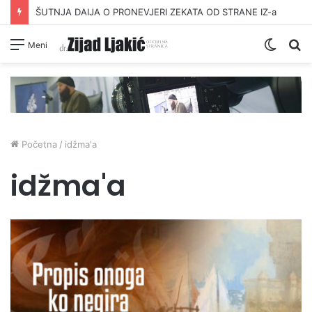
ŠUTNJA DAIJA O PRONEVJERI ZEKATA OD STRANE IZ-a
Switc
Pr
Meni
skin
Početna
/
idžma'a
idžma'a