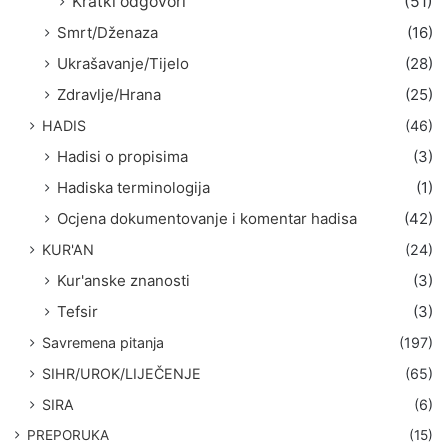
Kratki odgovori
(51)
Smrt/Dženaza
(16)
Ukrašavanje/Tijelo
(28)
Zdravlje/Hrana
(25)
HADIS
(46)
Hadisi o propisima
(3)
Hadiska terminologija
(1)
Ocjena dokumentovanje i komentar hadisa
(42)
KUR'AN
(24)
Kur'anske znanosti
(3)
Tefsir
(3)
Savremena pitanja
(197)
SIHR/UROK/LIJEČENJE
(65)
SIRA
(6)
PREPORUKA
(15)