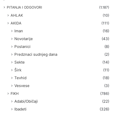
a
g
PITANJA I ODGOVORI
(1.187)
a
AHLAK
(10)
:
AKIDA
(111)
Iman
(16)
Novotarije
(43)
Poslanici
(8)
Predznaci sudnjeg dana
(2)
Sekte
(14)
Širk
(11)
Tevhid
(18)
Vesvese
(3)
FIKH
(786)
Adabi/Običaji
(22)
Ibadeti
(326)