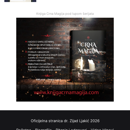
Knjiga Crna Magija pod lupom šerijata
Oficijelna stranica dr. Zijad Ljakić 2026
Početna
Biografija
Pitanja i odgovori
Video klipovi