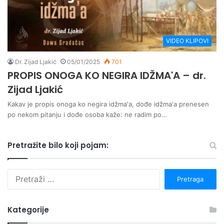
VIDEO KLIPOVI
Dr. Zijad Ljakić
05/01/2025
701
PROPIS ONOGA KO NEGIRA IDŽMA'A – dr.
Zijad Ljakić
Kakav je propis onoga ko negira idžma'a, dođe idžma'a prenesen
po nekom pitanju i dođe osoba kaže: ne radim po…
Pretražite bilo koji pojam:
P
r
e
t
Kategorije
r