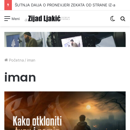
ŠUTNJA DAIJA O PRONEVJERI ZEKATA OD STRANE IZ-a
Switc
Pr
Meni
skin
Početna
/
iman
iman