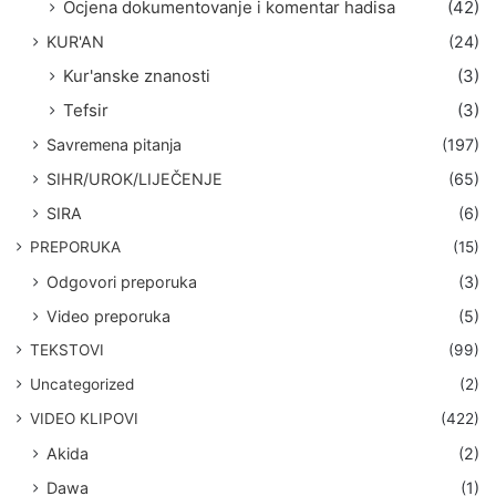
Ocjena dokumentovanje i komentar hadisa
(42)
KUR'AN
(24)
Kur'anske znanosti
(3)
Tefsir
(3)
Savremena pitanja
(197)
SIHR/UROK/LIJEČENJE
(65)
SIRA
(6)
PREPORUKA
(15)
Odgovori preporuka
(3)
Video preporuka
(5)
TEKSTOVI
(99)
Uncategorized
(2)
VIDEO KLIPOVI
(422)
Akida
(2)
Dawa
(1)