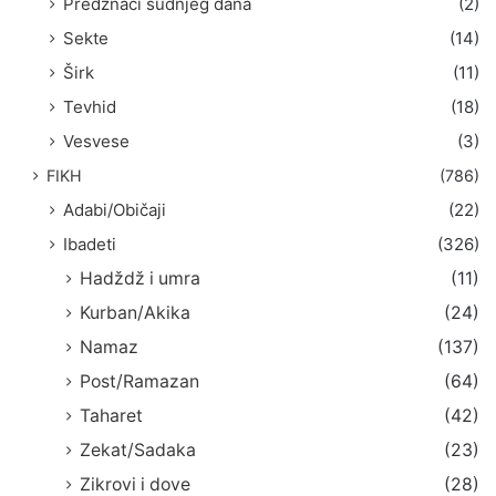
Predznaci sudnjeg dana
(2)
Sekte
(14)
Širk
(11)
Tevhid
(18)
Vesvese
(3)
FIKH
(786)
Adabi/Običaji
(22)
Ibadeti
(326)
Hadždž i umra
(11)
Kurban/Akika
(24)
Namaz
(137)
Post/Ramazan
(64)
Taharet
(42)
Zekat/Sadaka
(23)
Zikrovi i dove
(28)