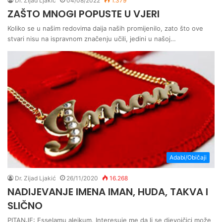
Dr. Zijad Ljakić
04/08/2022
1.379
ZAŠTO MNOGI POPUSTE U VJERI
Koliko se u našim redovima daija naših promijenilo, zato što ove
stvari nisu na ispravnom značenju učili, jedini u našoj…
Adabi/Običaji
Dr. Zijad Ljakić
26/11/2020
16.268
NADIJEVANJE IMENA IMAN, HUDA, TAKVA I
SLIČNO
PITANJE: Esselamu alejkum. Interesuje me da li se djevojčici može