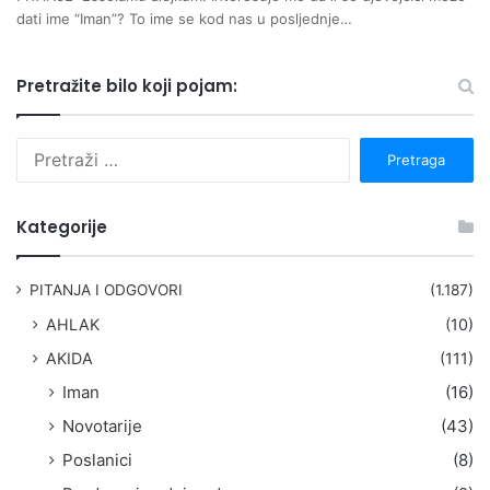
dati ime “Iman”? To ime se kod nas u posljednje…
Pretražite bilo koji pojam:
P
r
e
t
Kategorije
r
a
g
PITANJA I ODGOVORI
(1.187)
a
AHLAK
(10)
:
AKIDA
(111)
Iman
(16)
Novotarije
(43)
Poslanici
(8)