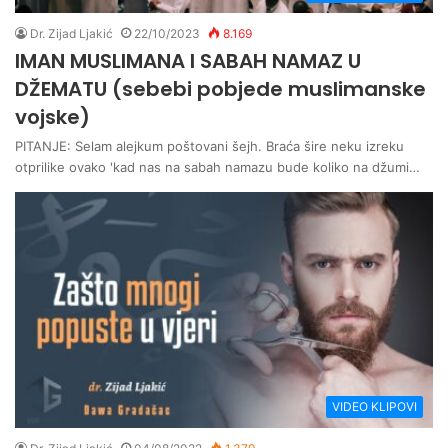
Dr. Zijad Ljakić
22/10/2023
8.169
IMAN MUSLIMANA I SABAH NAMAZ U
DŽEMATU (sebebi pobjede muslimanske
vojske)
PITANJE: Selam alejkum poštovani šejh. Braća šire neku izreku
otprilike ovako 'kad nas na sabah namazu bude koliko na džumi…
VIDEO KLIPOVI