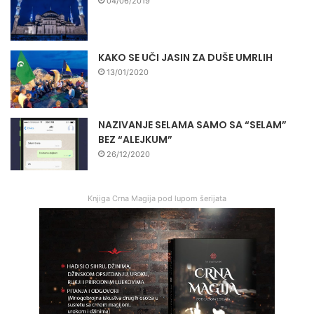
04/06/2019
KAKO SE UČI JASIN ZA DUŠE UMRLIH
13/01/2020
NAZIVANJE SELAMA SAMO SA “SELAM”
BEZ “ALEJKUM”
26/12/2020
Knjiga Crna Magija pod lupom šerijata