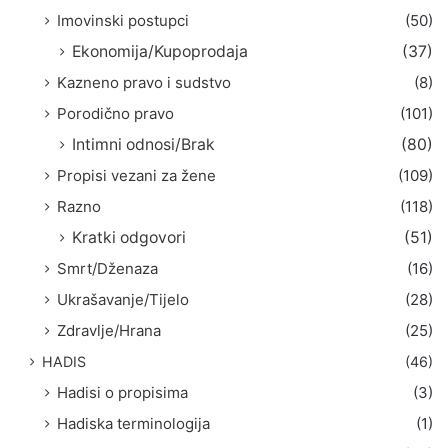
Imovinski postupci
(50)
Ekonomija/Kupoprodaja
(37)
Kazneno pravo i sudstvo
(8)
Porodično pravo
(101)
Intimni odnosi/Brak
(80)
Propisi vezani za žene
(109)
Razno
(118)
Kratki odgovori
(51)
Smrt/Dženaza
(16)
Ukrašavanje/Tijelo
(28)
Zdravlje/Hrana
(25)
HADIS
(46)
Hadisi o propisima
(3)
Hadiska terminologija
(1)