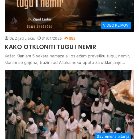
VIDEO KLIPOVI
Dr. Zijad Ljakić
31/01/2025
882
KAKO OTKLONITI TUGU I NEMIR
Kaže: Klanjam 5 vakata namaza ali osjećam preveliku tugu, nemir,
klonim se grijeha, tražim od Allaha neku uputu za otklanjanje...
Savremena pitanja