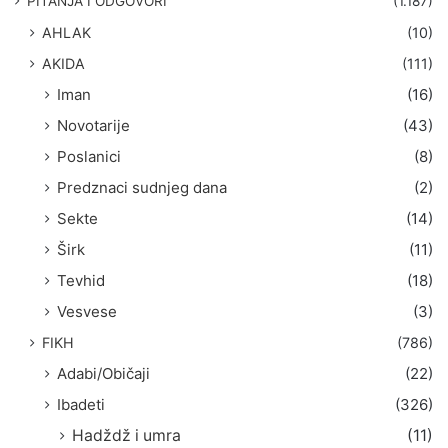
PITANJA I ODGOVORI
(1.187)
a
AHLAK
(10)
:
AKIDA
(111)
Iman
(16)
Novotarije
(43)
Poslanici
(8)
Predznaci sudnjeg dana
(2)
Sekte
(14)
Širk
(11)
Tevhid
(18)
Vesvese
(3)
FIKH
(786)
Adabi/Običaji
(22)
Ibadeti
(326)
Hadždž i umra
(11)