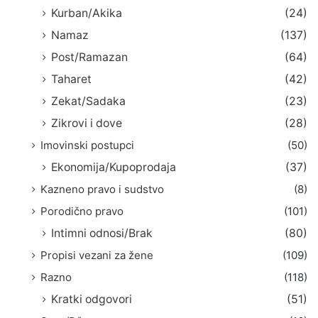
Kurban/Akika
(24)
Namaz
(137)
Post/Ramazan
(64)
Taharet
(42)
Zekat/Sadaka
(23)
Zikrovi i dove
(28)
Imovinski postupci
(50)
Ekonomija/Kupoprodaja
(37)
Kazneno pravo i sudstvo
(8)
Porodično pravo
(101)
Intimni odnosi/Brak
(80)
Propisi vezani za žene
(109)
Razno
(118)
Kratki odgovori
(51)