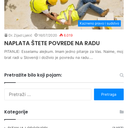
Kazneno pravo i sudstvo
Dr. Zijad Ljakić
16/07/2020
6.019
NAPLATA ŠTETE POVREDE NA RADU
PITANJE: Esselamu alejkum. Imam jedno pitanje za Vas. Naime, moj
brat radi u Sloveniji i doživio je povredu na radu.…
Pretražite bilo koji pojam:
P
r
e
t
Kategorije
r
a
g