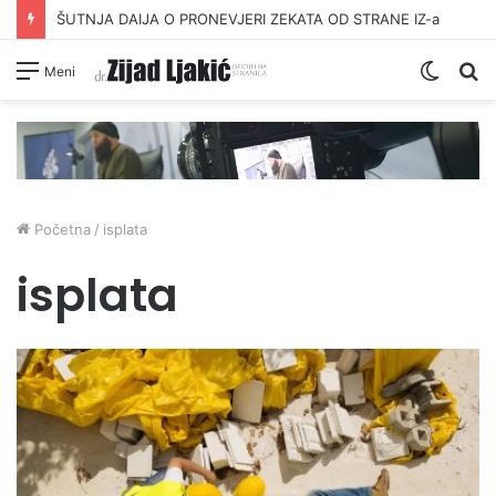
ŠUTNJA DAIJA O PRONEVJERI ZEKATA OD STRANE IZ-a
Switc
Pr
Meni
skin
Početna
/
isplata
isplata