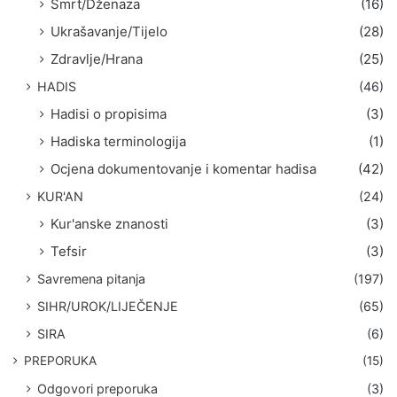
Smrt/Dženaza
(16)
Ukrašavanje/Tijelo
(28)
Zdravlje/Hrana
(25)
HADIS
(46)
Hadisi o propisima
(3)
Hadiska terminologija
(1)
Ocjena dokumentovanje i komentar hadisa
(42)
KUR'AN
(24)
Kur'anske znanosti
(3)
Tefsir
(3)
Savremena pitanja
(197)
SIHR/UROK/LIJEČENJE
(65)
SIRA
(6)
PREPORUKA
(15)
Odgovori preporuka
(3)