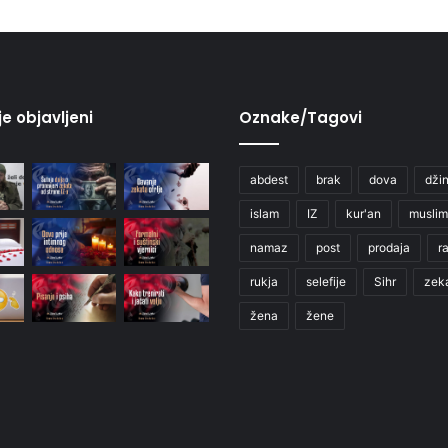
je objavljeni
Oznake/Tagovi
abdest
brak
dova
džin
islam
IZ
kur'an
muslim
namaz
post
prodaja
r
rukja
selefije
Sihr
zek
žena
žene