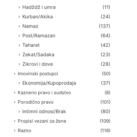
Hadždž i umra
(11)
Kurban/Akika
(24)
Namaz
(137)
Post/Ramazan
(64)
Taharet
(42)
Zekat/Sadaka
(23)
Zikrovi i dove
(28)
Imovinski postupci
(50)
Ekonomija/Kupoprodaja
(37)
Kazneno pravo i sudstvo
(8)
Porodično pravo
(101)
Intimni odnosi/Brak
(80)
Propisi vezani za žene
(109)
Razno
(118)