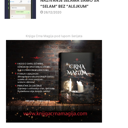
NAZIVANJE SELAMA SAMO SA
“SELAM” BEZ “ALEJKUM”
26/12/2020
Knjiga Crna Magija pod lupom šerijata