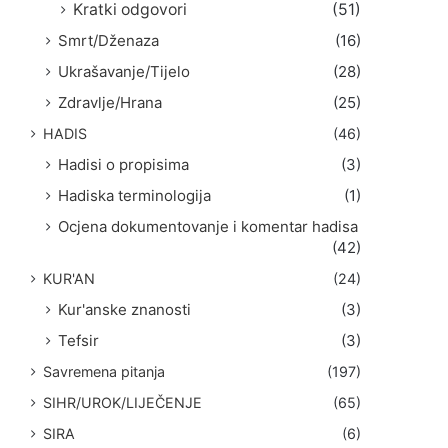
Kratki odgovori
(51)
Smrt/Dženaza
(16)
Ukrašavanje/Tijelo
(28)
Zdravlje/Hrana
(25)
HADIS
(46)
Hadisi o propisima
(3)
Hadiska terminologija
(1)
Ocjena dokumentovanje i komentar hadisa
(42)
KUR'AN
(24)
Kur'anske znanosti
(3)
Tefsir
(3)
Savremena pitanja
(197)
SIHR/UROK/LIJEČENJE
(65)
SIRA
(6)