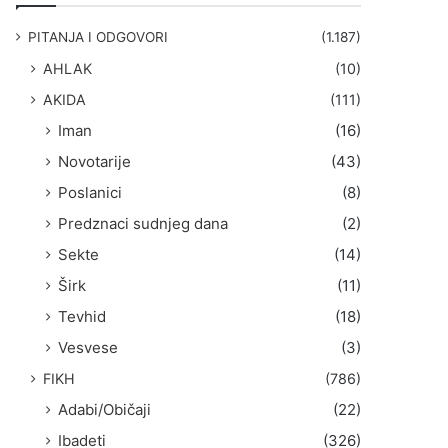
g
a
PITANJA I ODGOVORI
(1.187)
:
AHLAK
(10)
AKIDA
(111)
Iman
(16)
Novotarije
(43)
Poslanici
(8)
Predznaci sudnjeg dana
(2)
Sekte
(14)
Širk
(11)
Tevhid
(18)
Vesvese
(3)
FIKH
(786)
Adabi/Običaji
(22)
Ibadeti
(326)