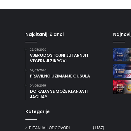
Najčitaniji članci
Najnovi
26/05/2020
VJERODOSTOJNI JUTARNJI I
VEČERNJI ZIKROVI
02/03/2020
PRAVILNO UZIMANJE GUSULA
04/06/2019
DO KADA SE MOŽE KLANJATI
JACIJA?
Kategorije
PITANJA I ODGOVORI
(1.187)