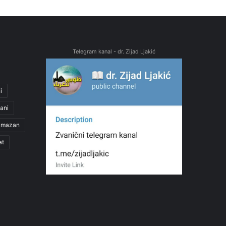
Telegram kanal - dr. Zijad Ljakić
i
ani
amazan
at