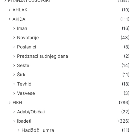
PITANJA I ODGOVORI
(1.187)
a
AHLAK
(10)
:
AKIDA
(111)
Iman
(16)
Novotarije
(43)
Poslanici
(8)
Predznaci sudnjeg dana
(2)
Sekte
(14)
Širk
(11)
Tevhid
(18)
Vesvese
(3)
FIKH
(786)
Adabi/Običaji
(22)
Ibadeti
(326)
Hadždž i umra
(11)