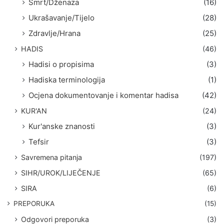
Smrt/Dženaza
(16)
Ukrašavanje/Tijelo
(28)
Zdravlje/Hrana
(25)
HADIS
(46)
Hadisi o propisima
(3)
Hadiska terminologija
(1)
Ocjena dokumentovanje i komentar hadisa
(42)
KUR'AN
(24)
Kur'anske znanosti
(3)
Tefsir
(3)
Savremena pitanja
(197)
SIHR/UROK/LIJEČENJE
(65)
SIRA
(6)
PREPORUKA
(15)
Odgovori preporuka
(3)