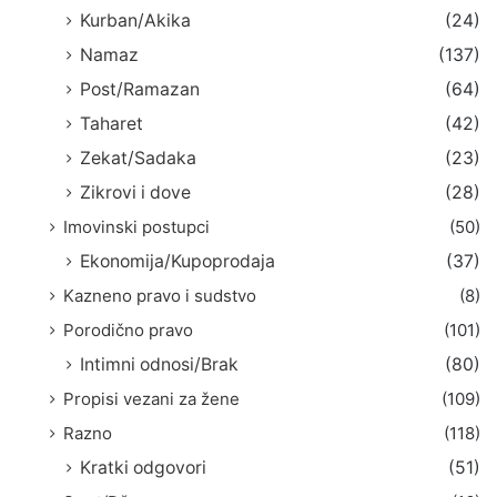
Kurban/Akika
(24)
Namaz
(137)
Post/Ramazan
(64)
Taharet
(42)
Zekat/Sadaka
(23)
Zikrovi i dove
(28)
Imovinski postupci
(50)
Ekonomija/Kupoprodaja
(37)
Kazneno pravo i sudstvo
(8)
Porodično pravo
(101)
Intimni odnosi/Brak
(80)
Propisi vezani za žene
(109)
Razno
(118)
Kratki odgovori
(51)