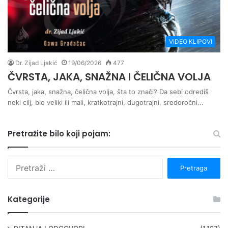
VIDEO KLIPOVI
Dr. Zijad Ljakić
19/06/2026
477
ČVRSTA, JAKA, SNAŽNA I ČELIČNA VOLJA
Čvrsta, jaka, snažna, čelična volja, šta to znači? Da sebi odrediš
neki cilj, bio veliki ili mali, kratkotrajni, dugotrajni, sredoročni...
Pretražite bilo koji pojam:
P
r
e
t
Kategorije
r
a
g