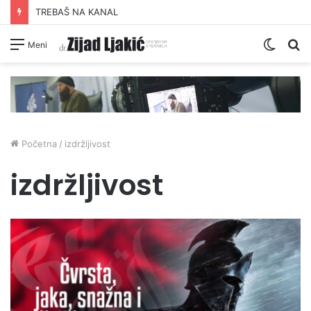
TREBAŠ NA KANAL
Switc
Pr
Meni
skin
Početna
/
izdržljivost
izdržljivost