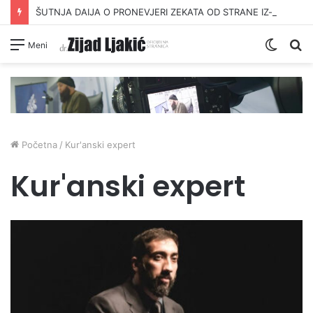
ŠUTNJA DAIJA O PRONEVJERI ZEKATA OD STRANE IZ-a
Switc
Pr
Meni
skin
Početna
/
Kur'anski expert
Kur'anski expert