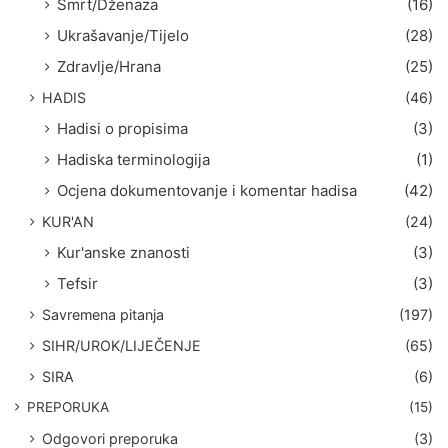
Smrt/Dženaza
(16)
Ukrašavanje/Tijelo
(28)
Zdravlje/Hrana
(25)
HADIS
(46)
Hadisi o propisima
(3)
Hadiska terminologija
(1)
Ocjena dokumentovanje i komentar hadisa
(42)
KUR'AN
(24)
Kur'anske znanosti
(3)
Tefsir
(3)
Savremena pitanja
(197)
SIHR/UROK/LIJEČENJE
(65)
SIRA
(6)
PREPORUKA
(15)
Odgovori preporuka
(3)