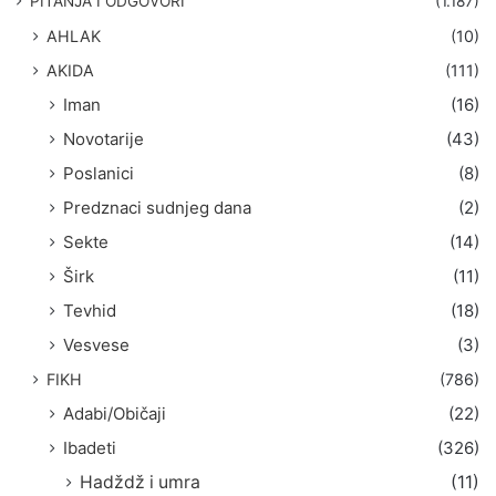
PITANJA I ODGOVORI
(1.187)
a
AHLAK
(10)
:
AKIDA
(111)
Iman
(16)
Novotarije
(43)
Poslanici
(8)
Predznaci sudnjeg dana
(2)
Sekte
(14)
Širk
(11)
Tevhid
(18)
Vesvese
(3)
FIKH
(786)
Adabi/Običaji
(22)
Ibadeti
(326)
Hadždž i umra
(11)