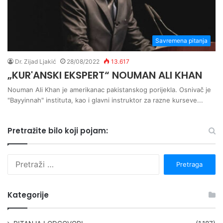
Savremena pitanja
Dr. Zijad Ljakić
28/08/2022
13.617
„KUR'ANSKI EKSPERT“ NOUMAN ALI KHAN
Nouman Ali Khan je amerikanac pakistanskog porijekla. Osnivač je
"Bayyinnah" instituta, kao i glavni instruktor za razne kurseve...
Pretražite bilo koji pojam:
P
r
e
t
Kategorije
r
a
g