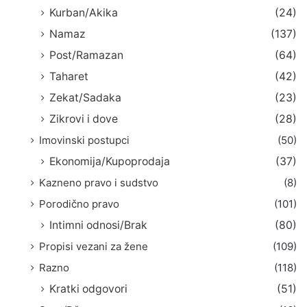
Kurban/Akika
(24)
Namaz
(137)
Post/Ramazan
(64)
Taharet
(42)
Zekat/Sadaka
(23)
Zikrovi i dove
(28)
Imovinski postupci
(50)
Ekonomija/Kupoprodaja
(37)
Kazneno pravo i sudstvo
(8)
Porodično pravo
(101)
Intimni odnosi/Brak
(80)
Propisi vezani za žene
(109)
Razno
(118)
Kratki odgovori
(51)