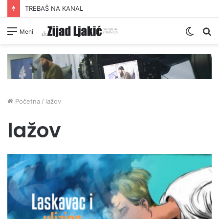
TREBAŠ NA KANAL
Switc
Pr
Meni
skin
Početna
/
lažov
lažov