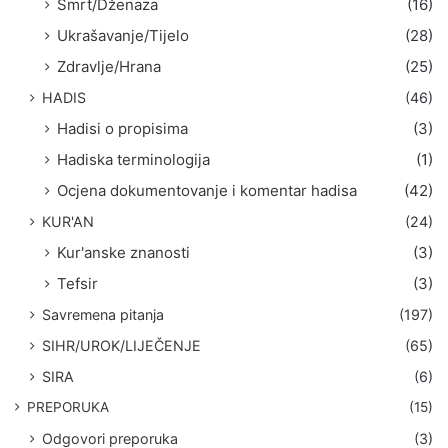
Smrt/Dženaza
(16)
Ukrašavanje/Tijelo
(28)
Zdravlje/Hrana
(25)
HADIS
(46)
Hadisi o propisima
(3)
Hadiska terminologija
(1)
Ocjena dokumentovanje i komentar hadisa
(42)
KUR'AN
(24)
Kur'anske znanosti
(3)
Tefsir
(3)
Savremena pitanja
(197)
SIHR/UROK/LIJEČENJE
(65)
SIRA
(6)
PREPORUKA
(15)
Odgovori preporuka
(3)