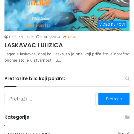
VIDEO KLIPOVI
Dr. Zijad Ljakić
30/05/2024
1.136
LASKAVAC I ULIZICA
Laganje laskavca, onaj koji laska, to je onaj koji priča što je oprečno
onome što je u stvarnosti i u…
Pretražite bilo koji pojam:
P
r
e
t
Kategorije
r
a
g