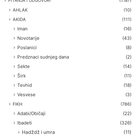
PITANJA I ODGOVORI
(1.187)
a
AHLAK
(10)
:
AKIDA
(111)
Iman
(16)
Novotarije
(43)
Poslanici
(8)
Predznaci sudnjeg dana
(2)
Sekte
(14)
Širk
(11)
Tevhid
(18)
Vesvese
(3)
FIKH
(786)
Adabi/Običaji
(22)
Ibadeti
(326)
Hadždž i umra
(11)