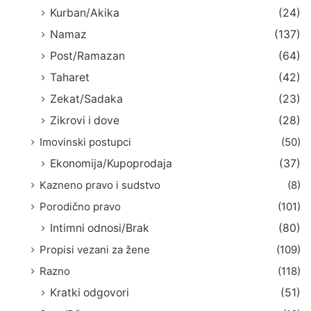
Kurban/Akika
(24)
Namaz
(137)
Post/Ramazan
(64)
Taharet
(42)
Zekat/Sadaka
(23)
Zikrovi i dove
(28)
Imovinski postupci
(50)
Ekonomija/Kupoprodaja
(37)
Kazneno pravo i sudstvo
(8)
Porodično pravo
(101)
Intimni odnosi/Brak
(80)
Propisi vezani za žene
(109)
Razno
(118)
Kratki odgovori
(51)