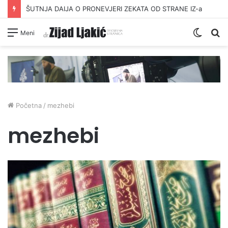
ŠUTNJA DAIJA O PRONEVJERI ZEKATA OD STRANE IZ-a
Switc
Pr
Meni
skin
Početna
/
mezhebi
mezhebi