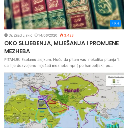
FIKH
Dr. Zijad Ljakić
14/06/2020
3.423
OKO SLIJEĐENJA, MIJEŠANJA I PROMJENE
MEZHEBA
PITANJE: Eselamu alejkum. Hoću da pitam vas nekoliko pitanja 1.
da li je dozvoljeno miješati mezhebe npr.( po hanbelijski, po…