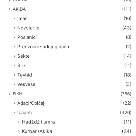
:
AKIDA
(111)
Iman
(16)
Novotarije
(43)
Poslanici
(8)
Predznaci sudnjeg dana
(2)
Sekte
(14)
Širk
(11)
Tevhid
(18)
Vesvese
(3)
FIKH
(786)
Adabi/Običaji
(22)
Ibadeti
(326)
Hadždž i umra
(11)
Kurban/Akika
(24)