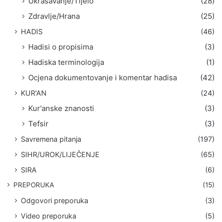
Ukrašavanje/Tijelo
(28)
Zdravlje/Hrana
(25)
HADIS
(46)
Hadisi o propisima
(3)
Hadiska terminologija
(1)
Ocjena dokumentovanje i komentar hadisa
(42)
KUR'AN
(24)
Kur'anske znanosti
(3)
Tefsir
(3)
Savremena pitanja
(197)
SIHR/UROK/LIJEČENJE
(65)
SIRA
(6)
PREPORUKA
(15)
Odgovori preporuka
(3)
Video preporuka
(5)