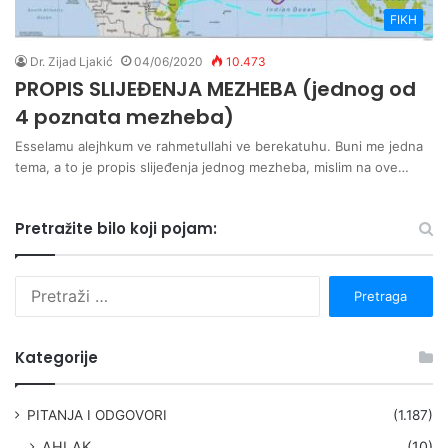
FIKH
Dr. Zijad Ljakić
04/06/2020
10.473
PROPIS SLIJEĐENJA MEZHEBA (jednog od
4 poznata mezheba)
Esselamu alejhkum ve rahmetullahi ve berekatuhu. Buni me jedna
tema, a to je propis slijeđenja jednog mezheba, mislim na ove…
Pretražite bilo koji pojam:
P
r
e
t
Kategorije
r
a
g
PITANJA I ODGOVORI
(1.187)
a
AHLAK
(10)