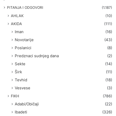
a
g
PITANJA I ODGOVORI
(1.187)
a
AHLAK
(10)
:
AKIDA
(111)
Iman
(16)
Novotarije
(43)
Poslanici
(8)
Predznaci sudnjeg dana
(2)
Sekte
(14)
Širk
(11)
Tevhid
(18)
Vesvese
(3)
FIKH
(786)
Adabi/Običaji
(22)
Ibadeti
(326)