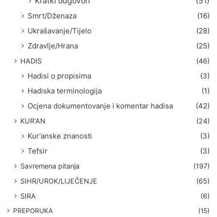
Kratki odgovori
(51)
Smrt/Dženaza
(16)
Ukrašavanje/Tijelo
(28)
Zdravlje/Hrana
(25)
HADIS
(46)
Hadisi o propisima
(3)
Hadiska terminologija
(1)
Ocjena dokumentovanje i komentar hadisa
(42)
KUR'AN
(24)
Kur'anske znanosti
(3)
Tefsir
(3)
Savremena pitanja
(197)
SIHR/UROK/LIJEČENJE
(65)
SIRA
(6)
PREPORUKA
(15)