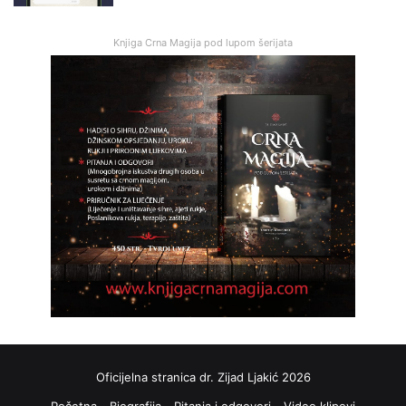
Knjiga Crna Magija pod lupom šerijata
Oficijelna stranica dr. Zijad Ljakić 2026
Početna
Biografija
Pitanja i odgovori
Video klipovi