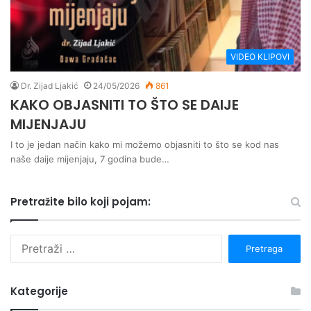
VIDEO KLIPOVI
Dr. Zijad Ljakić
24/05/2026
861
KAKO OBJASNITI TO ŠTO SE DAIJE
MIJENJAJU
I to je jedan način kako mi možemo objasniti to što se kod nas
naše daije mijenjaju, 7 godina bude…
Pretražite bilo koji pojam:
P
r
e
t
Kategorije
r