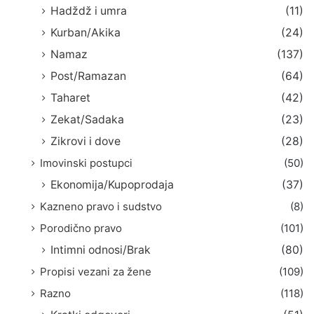
Hadždž i umra
(11)
Kurban/Akika
(24)
Namaz
(137)
Post/Ramazan
(64)
Taharet
(42)
Zekat/Sadaka
(23)
Zikrovi i dove
(28)
Imovinski postupci
(50)
Ekonomija/Kupoprodaja
(37)
Kazneno pravo i sudstvo
(8)
Porodično pravo
(101)
Intimni odnosi/Brak
(80)
Propisi vezani za žene
(109)
Razno
(118)