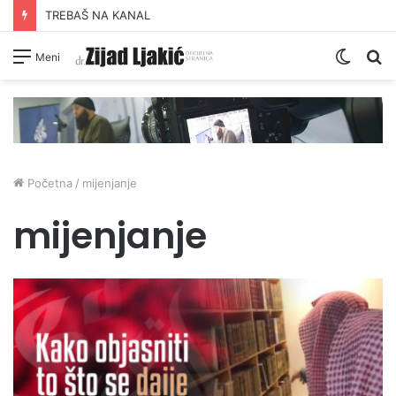
TREBAŠ NA KANAL
Switc
Pr
Meni
skin
Početna
/
mijenjanje
mijenjanje