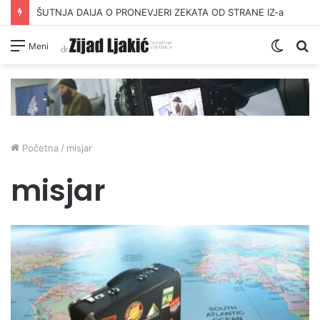
ŠUTNJA DAIJA O PRONEVJERI ZEKATA OD STRANE IZ-a
Switc
Pr
Meni
skin
Početna
/
misjar
misjar