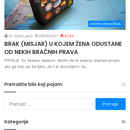
Intimni odnosi/Brak
Dr. Zijad Ljakić
29/05/2021
9.223
BRAK (MISJAR) U KOJEM ŽENA ODUSTANE
OD NEKIH BRAČNIH PRAVA
PITANJE: Es Selamu alejkum. Molim da mi kažete islamski propis
ako ga ima, po šerijatu, da li je dozvoljeno da…
Pretražite bilo koji pojam:
P
r
e
t
Kategorije
r