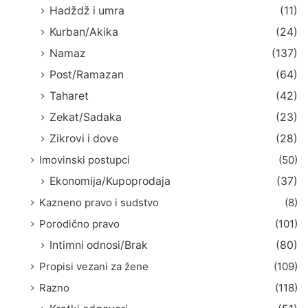
Hadždž i umra
(11)
Kurban/Akika
(24)
Namaz
(137)
Post/Ramazan
(64)
Taharet
(42)
Zekat/Sadaka
(23)
Zikrovi i dove
(28)
Imovinski postupci
(50)
Ekonomija/Kupoprodaja
(37)
Kazneno pravo i sudstvo
(8)
Porodično pravo
(101)
Intimni odnosi/Brak
(80)
Propisi vezani za žene
(109)
Razno
(118)