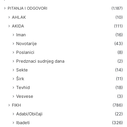
a
g
PITANJA I ODGOVORI
(1.187)
a
AHLAK
(10)
:
AKIDA
(111)
Iman
(16)
Novotarije
(43)
Poslanici
(8)
Predznaci sudnjeg dana
(2)
Sekte
(14)
Širk
(11)
Tevhid
(18)
Vesvese
(3)
FIKH
(786)
Adabi/Običaji
(22)
Ibadeti
(326)