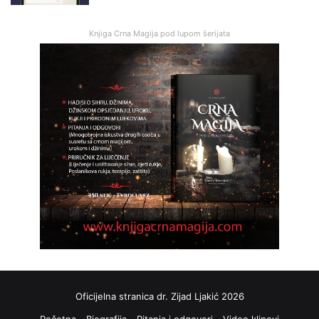
Knjiga Crna Magija pod lupom šerijata
Oficijelna stranica dr. Zijad Ljakić 2026
Početna
Biografija
Pitanja i odgovori
Video klipovi