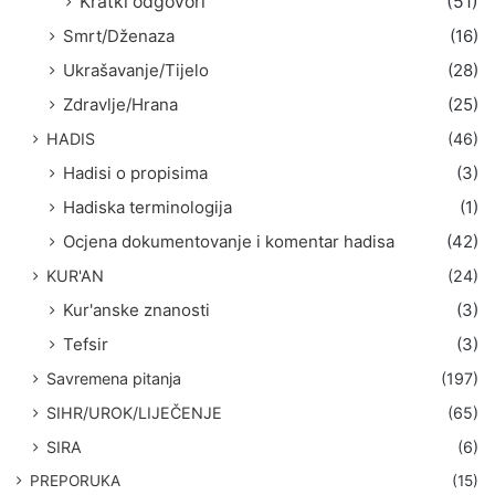
Kratki odgovori
(51)
Smrt/Dženaza
(16)
Ukrašavanje/Tijelo
(28)
Zdravlje/Hrana
(25)
HADIS
(46)
Hadisi o propisima
(3)
Hadiska terminologija
(1)
Ocjena dokumentovanje i komentar hadisa
(42)
KUR'AN
(24)
Kur'anske znanosti
(3)
Tefsir
(3)
Savremena pitanja
(197)
SIHR/UROK/LIJEČENJE
(65)
SIRA
(6)
PREPORUKA
(15)